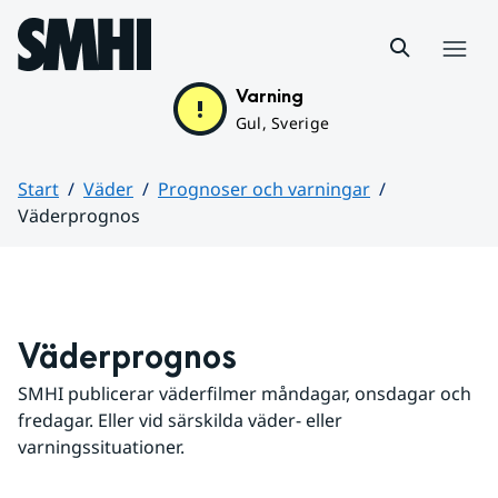
Hoppa till sidans innehåll
Meny
Varning
Gul, Sverige
Start
Väder
Prognoser och varningar
Väderprognos
Huvudinnehåll
Väderprognos
SMHI publicerar väderfilmer måndagar, onsdagar och 
fredagar. Eller vid särskilda väder- eller 
varningssituationer.