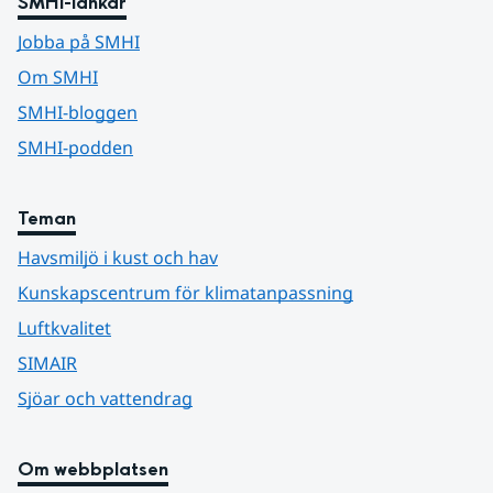
SMHI-länkar
Jobba på SMHI
Om SMHI
SMHI-bloggen
SMHI-podden
Teman
Havsmiljö i kust och hav
Kunskapscentrum för klimatanpassning
Luftkvalitet
SIMAIR
Sjöar och vattendrag
Om webbplatsen