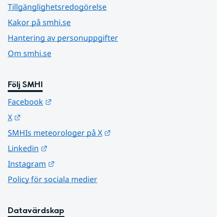
Tillgänglighetsredogörelse
Kakor på smhi.se
Hantering av personuppgifter
Om smhi.se
Följ SMHI
Länk till annan webbplats.
Facebook
Länk till annan webbplats.
X
Länk till annan webbplats.
SMHIs meteorologer på X
Länk till annan webbplats.
Linkedin
Länk till annan webbplats.
Instagram
Policy för sociala medier
Datavärdskap