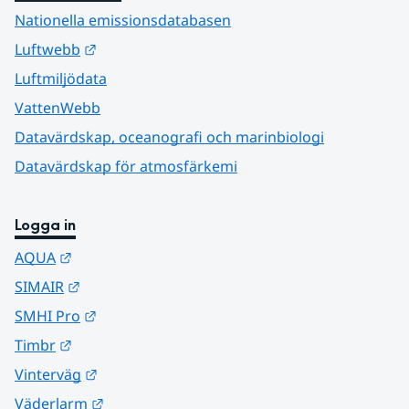
Nationella emissionsdatabasen
Länk till annan webbplats.
Luftwebb
Luftmiljödata
VattenWebb
Datavärdskap, oceanografi och marinbiologi
Datavärdskap för atmosfärkemi
Logga in
Länk till annan webbplats.
AQUA
Länk till annan webbplats.
SIMAIR
Länk till annan webbplats.
SMHI Pro
Länk till annan webbplats.
Timbr
Länk till annan webbplats.
Vinterväg
Länk till annan webbplats.
Väderlarm