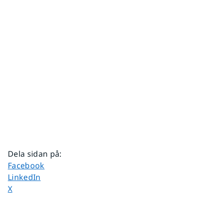
Dela sidan på
:
Dela sidan på
Facebook
Dela sidan på
LinkedIn
Dela sidan på
X