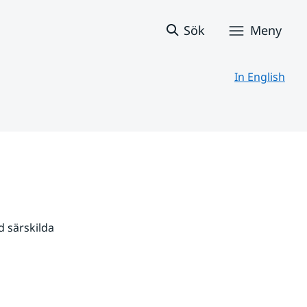
Sök
Meny
In English
 särskilda 