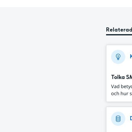
Relaterad
Tolka S
Vad bety
och hur s