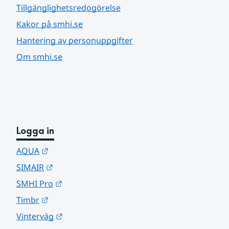
Tillgänglighetsredogörelse
Kakor på smhi.se
Hantering av personuppgifter
Om smhi.se
Logga in
Länk till annan webbplats.
AQUA
Länk till annan webbplats.
SIMAIR
Länk till annan webbplats.
SMHI Pro
Länk till annan webbplats.
Timbr
Länk till annan webbplats.
Vinterväg