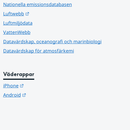
Nationella emissionsdatabasen
Länk till annan webbplats.
Luftwebb
Luftmiljödata
VattenWebb
Datavärdskap, oceanografi och marinbiologi
Datavärdskap för atmosfärkemi
Väderappar
Länk till annan webbplats.
iPhone
Länk till annan webbplats.
Android