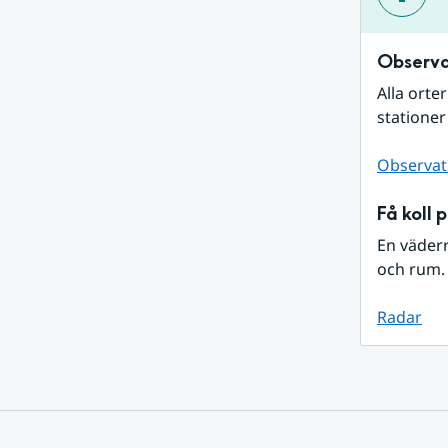
Observa
Alla orte
stationer
Observat
Få koll 
En väder
och rum. 
Radar