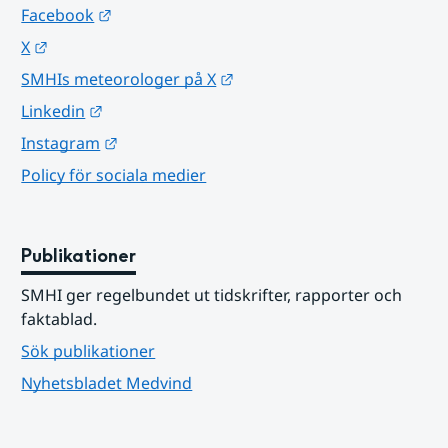
Länk till annan webbplats.
Facebook
Länk till annan webbplats.
X
Länk till annan webbplats.
SMHIs meteorologer på X
Länk till annan webbplats.
Linkedin
Länk till annan webbplats.
Instagram
Policy för sociala medier
Publikationer
SMHI ger regelbundet ut tidskrifter, rapporter och 
faktablad.
Sök publikationer
Nyhetsbladet Medvind