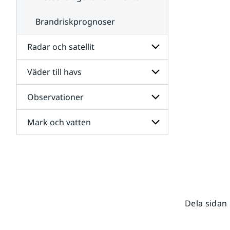
Brandriskprognoser
Radar och satellit
Väder till havs
Undersidor
för
Radar
Observationer
Undersidor
och
för
satellit
Väder
Mark och vatten
Undersidor
till
för
havs
Observationer
Undersidor
för
Mark
och
vatten
Dela sidan