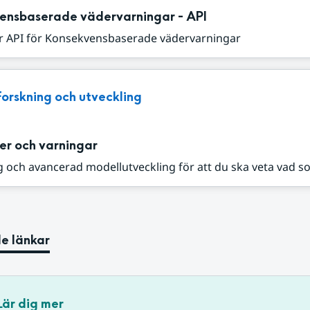
ensbaserade vädervarningar - API
r API för Konsekvensbaserade vädervarningar
Forskning och utveckling
er och varningar
 och avancerad modellutveckling för att du ska veta vad s
e länkar
Lär dig mer