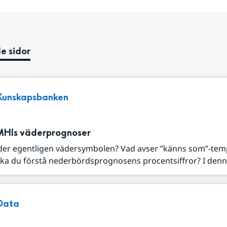
e sidor
Kunskapsbanken
MHIs väderprognoser
der egentligen vädersymbolen? Vad avser ”känns som”-tem
ka du förstå nederbördsprognosens procentsiffror? I denna
Data