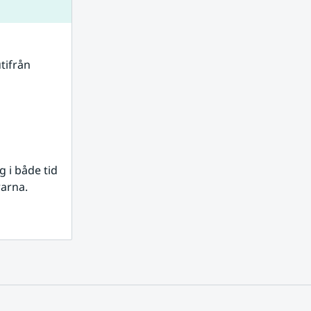
tifrån 
i både tid 
rarna.