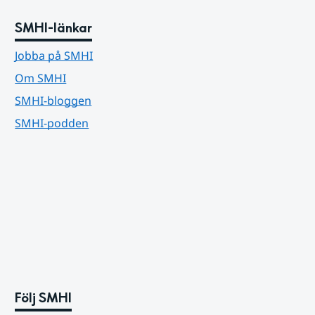
SMHI-länkar
Jobba på SMHI
Om SMHI
SMHI-bloggen
SMHI-podden
Följ SMHI