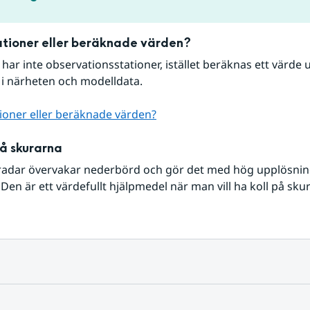
tioner eller beräknade värden?
r har inte observationsstationer, istället beräknas ett värde u
 i närheten och modelldata.
ioner eller beräknade värden?
på skurarna
radar övervakar nederbörd och gör det med hög upplösning 
Den är ett värdefullt hjälpmedel när man vill ha koll på sku