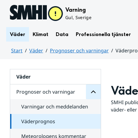
Hoppa till sidans innehåll
Varning
Gul, Sverige
Väder
Klimat
Data
Professionella tjänster
Start
Väder
Prognoser och varningar
Väderpr
varningar
och
Huvudinnehåll
Prognoser
för
Undersidor
Väder
Väde
Prognoser och varningar
SMHI public
Varningar och meddelanden
väder- eller
Väderprognos
Meteorologens kommentar