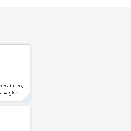
peraturen,
 vägled...