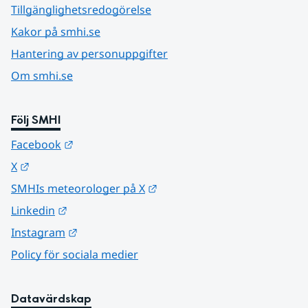
Tillgänglighetsredogörelse
Kakor på smhi.se
Hantering av personuppgifter
Om smhi.se
Följ SMHI
Länk till annan webbplats.
Facebook
Länk till annan webbplats.
X
Länk till annan webbplats.
SMHIs meteorologer på X
Länk till annan webbplats.
Linkedin
Länk till annan webbplats.
Instagram
Policy för sociala medier
Datavärdskap