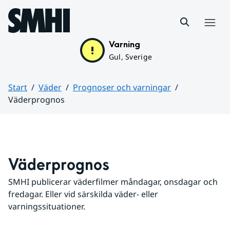
Hoppa till sidans innehåll
Meny
Varning
Gul, Sverige
Start
Väder
Prognoser och varningar
Väderprognos
Huvudinnehåll
Väderprognos
SMHI publicerar väderfilmer måndagar, onsdagar och 
fredagar. Eller vid särskilda väder- eller 
varningssituationer.