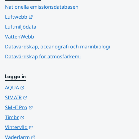
Nationella emissionsdatabasen
Länk till annan webbplats.
Luftwebb
Luftmiljödata
VattenWebb
Datavärdskap, oceanografi och marinbiologi
Datavärdskap för atmosfärkemi
Logga in
Länk till annan webbplats.
AQUA
Länk till annan webbplats.
SIMAIR
Länk till annan webbplats.
SMHI Pro
Länk till annan webbplats.
Timbr
Länk till annan webbplats.
Vinterväg
Länk till annan webbplats.
Väderlarm