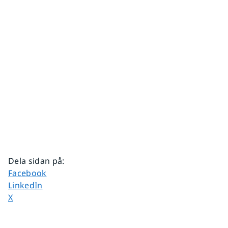
Dela sidan på
:
Dela sidan på
Facebook
Dela sidan på
LinkedIn
Dela sidan på
X