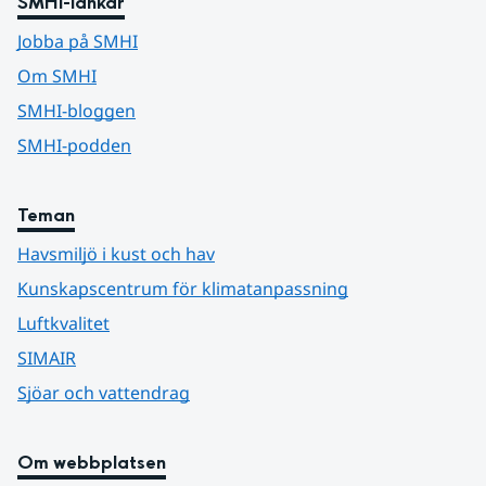
SMHI-länkar
Jobba på SMHI
Om SMHI
SMHI-bloggen
SMHI-podden
Teman
Havsmiljö i kust och hav
Kunskapscentrum för klimatanpassning
Luftkvalitet
SIMAIR
Sjöar och vattendrag
Om webbplatsen