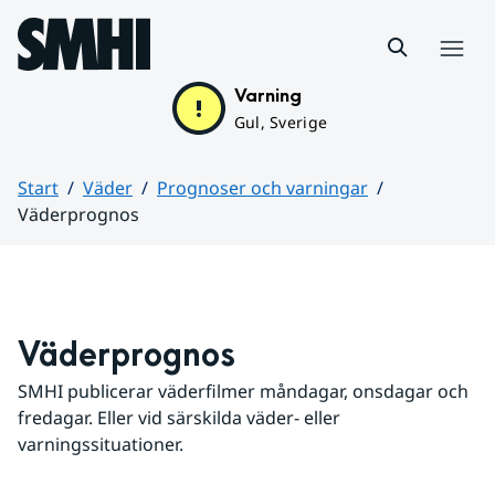
Hoppa till sidans innehåll
Meny
Varning
Gul, Sverige
Start
Väder
Prognoser och varningar
Väderprognos
Huvudinnehåll
Väderprognos
SMHI publicerar väderfilmer måndagar, onsdagar och 
fredagar. Eller vid särskilda väder- eller 
varningssituationer.