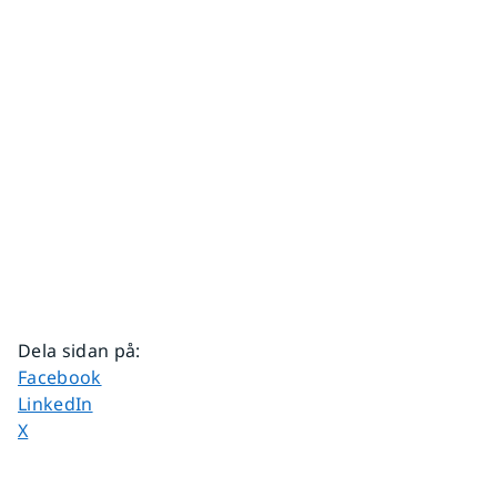
Dela sidan på
:
Dela sidan på
Facebook
Dela sidan på
LinkedIn
Dela sidan på
X