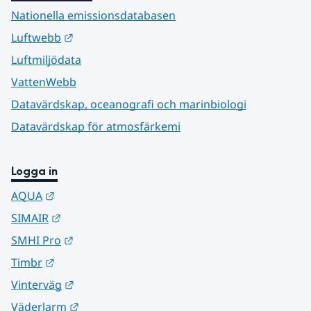
Nationella emissionsdatabasen
Länk till annan webbplats.
Luftwebb
Luftmiljödata
VattenWebb
Datavärdskap, oceanografi och marinbiologi
Datavärdskap för atmosfärkemi
Logga in
Länk till annan webbplats.
AQUA
Länk till annan webbplats.
SIMAIR
Länk till annan webbplats.
SMHI Pro
Länk till annan webbplats.
Timbr
Länk till annan webbplats.
Vinterväg
Länk till annan webbplats.
Väderlarm