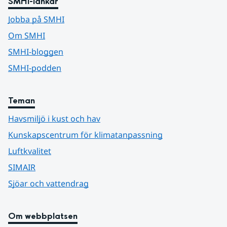
SMHI-länkar
Jobba på SMHI
Om SMHI
SMHI-bloggen
SMHI-podden
Teman
Havsmiljö i kust och hav
Kunskapscentrum för klimatanpassning
Luftkvalitet
SIMAIR
Sjöar och vattendrag
Om webbplatsen