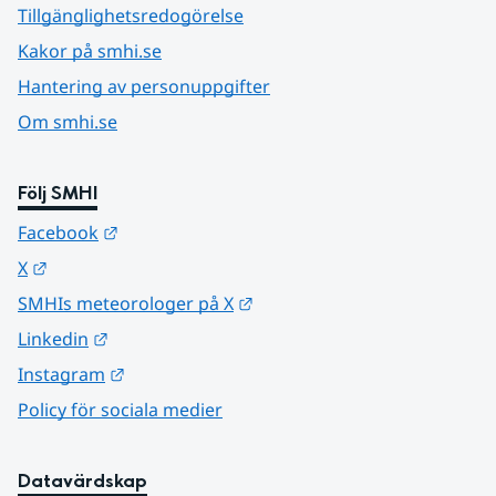
Tillgänglighetsredogörelse
Kakor på smhi.se
Hantering av personuppgifter
Om smhi.se
Följ SMHI
Länk till annan webbplats.
Facebook
Länk till annan webbplats.
X
Länk till annan webbplats.
SMHIs meteorologer på X
Länk till annan webbplats.
Linkedin
Länk till annan webbplats.
Instagram
Policy för sociala medier
Datavärdskap