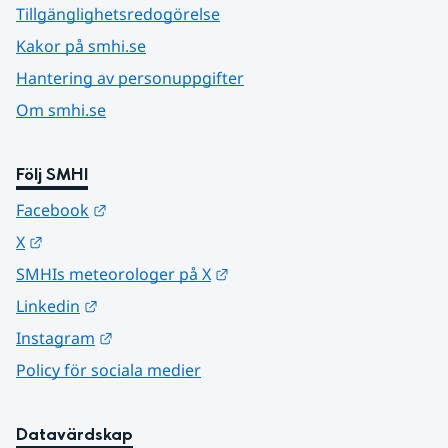
Tillgänglighetsredogörelse
Kakor på smhi.se
Hantering av personuppgifter
Om smhi.se
Följ SMHI
Länk till annan webbplats.
Facebook
Länk till annan webbplats.
X
Länk till annan webbplats.
SMHIs meteorologer på X
Länk till annan webbplats.
Linkedin
Länk till annan webbplats.
Instagram
Policy för sociala medier
Datavärdskap