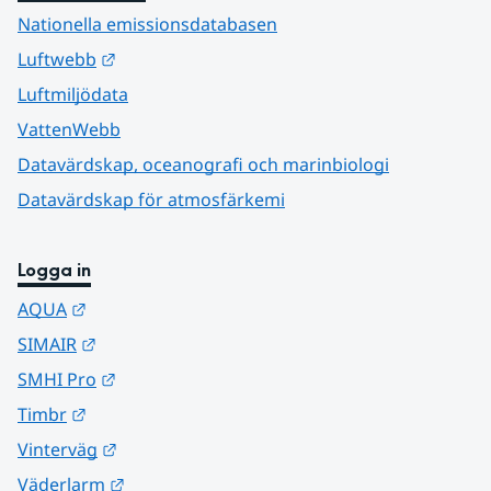
Nationella emissionsdatabasen
Länk till annan webbplats.
Luftwebb
Luftmiljödata
VattenWebb
Datavärdskap, oceanografi och marinbiologi
Datavärdskap för atmosfärkemi
Logga in
Länk till annan webbplats.
AQUA
Länk till annan webbplats.
SIMAIR
Länk till annan webbplats.
SMHI Pro
Länk till annan webbplats.
Timbr
Länk till annan webbplats.
Vinterväg
Länk till annan webbplats.
Väderlarm