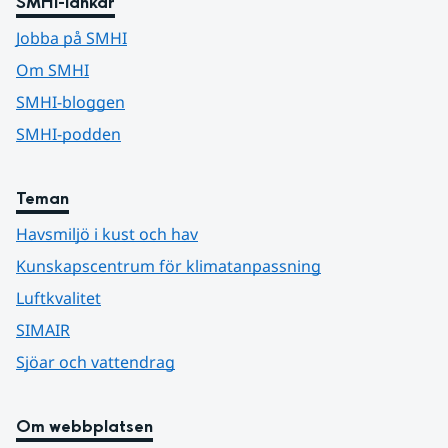
SMHI-länkar
Jobba på SMHI
Om SMHI
SMHI-bloggen
SMHI-podden
Teman
Havsmiljö i kust och hav
Kunskapscentrum för klimatanpassning
Luftkvalitet
SIMAIR
Sjöar och vattendrag
Om webbplatsen