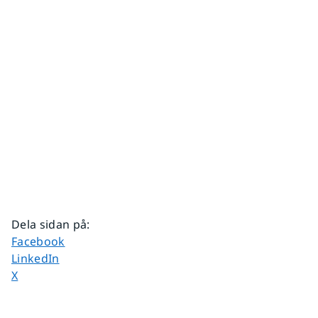
Dela sidan på
:
Dela sidan på
Facebook
Dela sidan på
LinkedIn
Dela sidan på
X