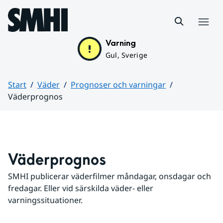
Hoppa till sidans innehåll
Meny
Varning
Gul, Sverige
Start
Väder
Prognoser och varningar
Väderprognos
Huvudinnehåll
Väderprognos
SMHI publicerar väderfilmer måndagar, onsdagar och 
fredagar. Eller vid särskilda väder- eller 
varningssituationer.