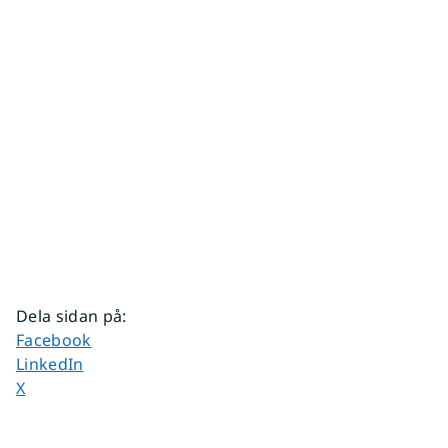
Dela sidan på
:
Dela sidan på
Facebook
Dela sidan på
LinkedIn
Dela sidan på
X