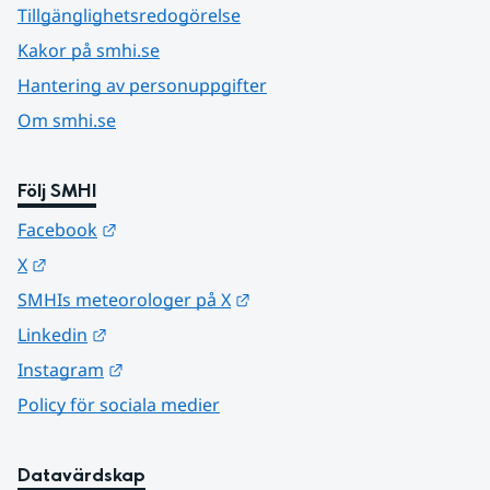
Tillgänglighetsredogörelse
Kakor på smhi.se
Hantering av personuppgifter
Om smhi.se
Följ SMHI
Länk till annan webbplats.
Facebook
Länk till annan webbplats.
X
Länk till annan webbplats.
SMHIs meteorologer på X
Länk till annan webbplats.
Linkedin
Länk till annan webbplats.
Instagram
Policy för sociala medier
Datavärdskap