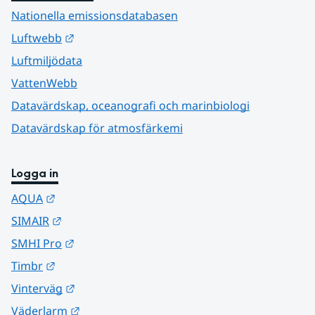
Nationella emissionsdatabasen
Länk till annan webbplats.
Luftwebb
Luftmiljödata
VattenWebb
Datavärdskap, oceanografi och marinbiologi
Datavärdskap för atmosfärkemi
Logga in
Länk till annan webbplats.
AQUA
Länk till annan webbplats.
SIMAIR
Länk till annan webbplats.
SMHI Pro
Länk till annan webbplats.
Timbr
Länk till annan webbplats.
Vinterväg
Länk till annan webbplats.
Väderlarm