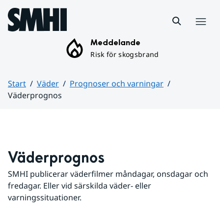
Hoppa till sidans innehåll
Meny
Meddelande
Risk för skogsbrand
Start
Väder
Prognoser och varningar
Väderprognos
Huvudinnehåll
Väderprognos
SMHI publicerar väderfilmer måndagar, onsdagar och 
fredagar. Eller vid särskilda väder- eller 
varningssituationer.