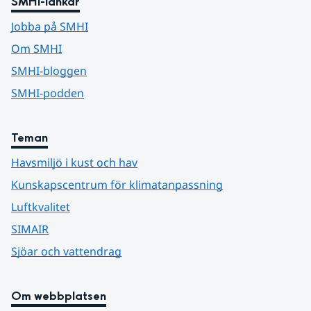
SMHI-länkar
Jobba på SMHI
Om SMHI
SMHI-bloggen
SMHI-podden
Teman
Havsmiljö i kust och hav
Kunskapscentrum för klimatanpassning
Luftkvalitet
SIMAIR
Sjöar och vattendrag
Om webbplatsen