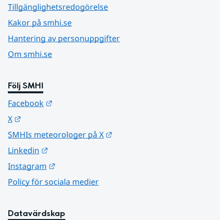
Tillgänglighetsredogörelse
Kakor på smhi.se
Hantering av personuppgifter
Om smhi.se
Följ SMHI
Länk till annan webbplats.
Facebook
Länk till annan webbplats.
X
Länk till annan webbplats.
SMHIs meteorologer på X
Länk till annan webbplats.
Linkedin
Länk till annan webbplats.
Instagram
Policy för sociala medier
Datavärdskap