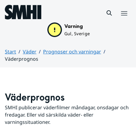
Hoppa till sidans innehåll
Meny
Varning
Gul, Sverige
Start
Väder
Prognoser och varningar
Väderprognos
Huvudinnehåll
Väderprognos
SMHI publicerar väderfilmer måndagar, onsdagar och 
fredagar. Eller vid särskilda väder- eller 
varningssituationer.