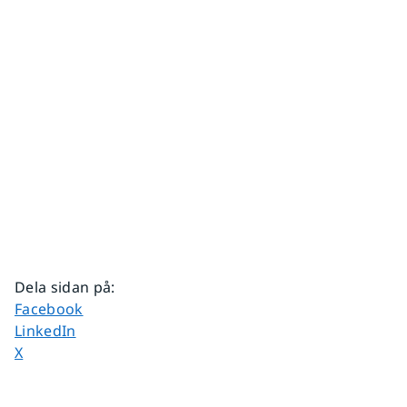
Dela sidan på
:
Dela sidan på
Facebook
Dela sidan på
LinkedIn
Dela sidan på
X