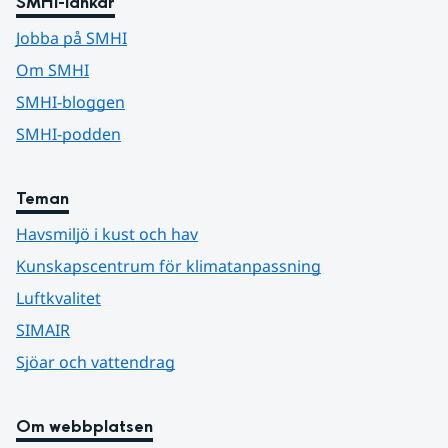
SMHI-länkar
Jobba på SMHI
Om SMHI
SMHI-bloggen
SMHI-podden
Teman
Havsmiljö i kust och hav
Kunskapscentrum för klimatanpassning
Luftkvalitet
SIMAIR
Sjöar och vattendrag
Om webbplatsen