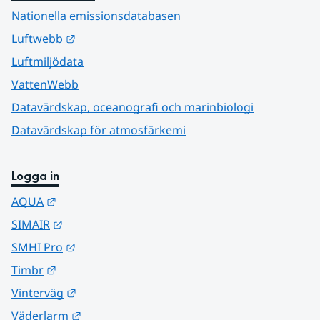
Nationella emissionsdatabasen
Länk till annan webbplats.
Luftwebb
Luftmiljödata
VattenWebb
Datavärdskap, oceanografi och marinbiologi
Datavärdskap för atmosfärkemi
Logga in
Länk till annan webbplats.
AQUA
Länk till annan webbplats.
SIMAIR
Länk till annan webbplats.
SMHI Pro
Länk till annan webbplats.
Timbr
Länk till annan webbplats.
Vinterväg
Länk till annan webbplats.
Väderlarm