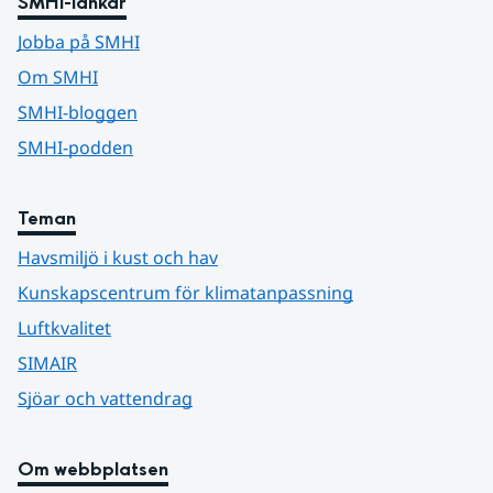
SMHI-länkar
Jobba på SMHI
Om SMHI
SMHI-bloggen
SMHI-podden
Teman
Havsmiljö i kust och hav
Kunskapscentrum för klimatanpassning
Luftkvalitet
SIMAIR
Sjöar och vattendrag
Om webbplatsen