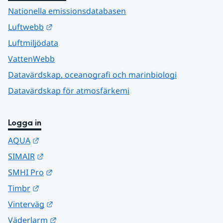
Nationella emissionsdatabasen
Länk till annan webbplats.
Luftwebb
Luftmiljödata
VattenWebb
Datavärdskap, oceanografi och marinbiologi
Datavärdskap för atmosfärkemi
Logga in
Länk till annan webbplats.
AQUA
Länk till annan webbplats.
SIMAIR
Länk till annan webbplats.
SMHI Pro
Länk till annan webbplats.
Timbr
Länk till annan webbplats.
Vinterväg
Länk till annan webbplats.
Väderlarm