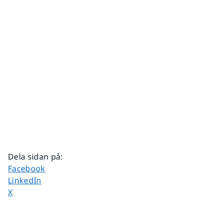
Dela sidan på
:
Dela sidan på
Facebook
Dela sidan på
LinkedIn
Dela sidan på
X