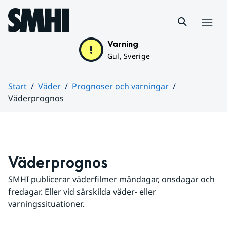
Hoppa till sidans innehåll
Meny
Varning
Gul, Sverige
Start
Väder
Prognoser och varningar
Väderprognos
Huvudinnehåll
Väderprognos
SMHI publicerar väderfilmer måndagar, onsdagar och 
fredagar. Eller vid särskilda väder- eller 
varningssituationer.