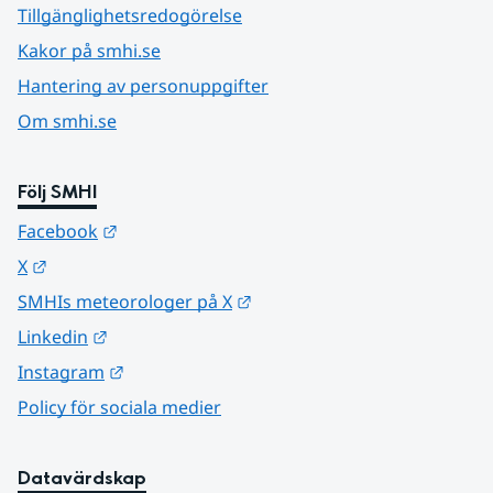
Tillgänglighetsredogörelse
Kakor på smhi.se
Hantering av personuppgifter
Om smhi.se
Följ SMHI
Länk till annan webbplats.
Facebook
Länk till annan webbplats.
X
Länk till annan webbplats.
SMHIs meteorologer på X
Länk till annan webbplats.
Linkedin
Länk till annan webbplats.
Instagram
Policy för sociala medier
Datavärdskap