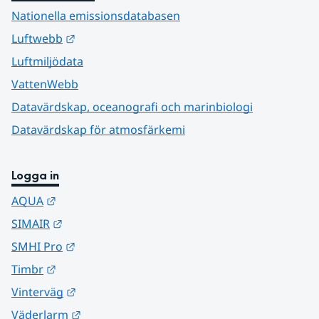
Nationella emissionsdatabasen
Länk till annan webbplats.
Luftwebb
Luftmiljödata
VattenWebb
Datavärdskap, oceanografi och marinbiologi
Datavärdskap för atmosfärkemi
Logga in
Länk till annan webbplats.
AQUA
Länk till annan webbplats.
SIMAIR
Länk till annan webbplats.
SMHI Pro
Länk till annan webbplats.
Timbr
Länk till annan webbplats.
Vinterväg
Länk till annan webbplats.
Väderlarm