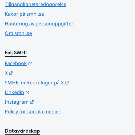
Tillgänglighetsredogörelse
Kakor på smhi.se
Hantering av personuppgifter
Om smhi.se
Följ SMHI
Länk till annan webbplats.
Facebook
Länk till annan webbplats.
X
Länk till annan webbplats.
SMHIs meteorologer på X
Länk till annan webbplats.
Linkedin
Länk till annan webbplats.
Instagram
Policy för sociala medier
Datavärdskap