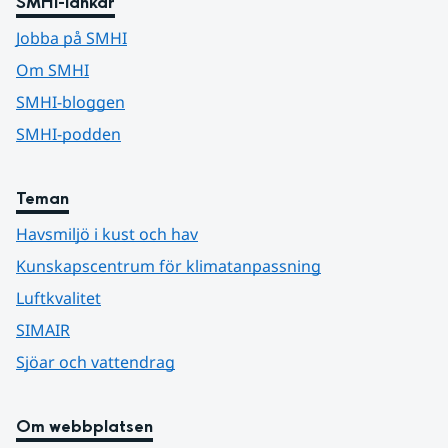
SMHI-länkar
Jobba på SMHI
Om SMHI
SMHI-bloggen
SMHI-podden
Teman
Havsmiljö i kust och hav
Kunskapscentrum för klimatanpassning
Luftkvalitet
SIMAIR
Sjöar och vattendrag
Om webbplatsen