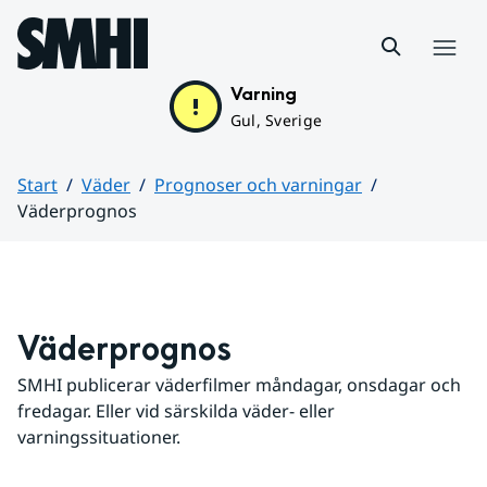
Hoppa till sidans innehåll
Meny
Varning
Gul, Sverige
Start
Väder
Prognoser och varningar
Väderprognos
Huvudinnehåll
Väderprognos
SMHI publicerar väderfilmer måndagar, onsdagar och 
fredagar. Eller vid särskilda väder- eller 
varningssituationer.