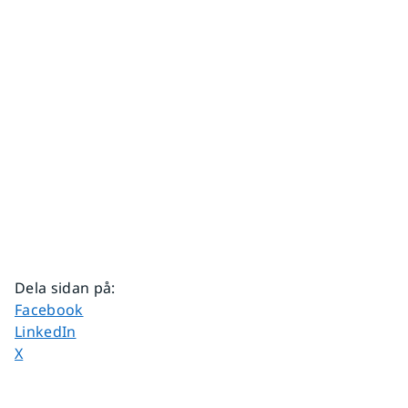
Dela sidan på
:
Dela sidan på
Facebook
Dela sidan på
LinkedIn
Dela sidan på
X