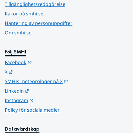
Tillgänglighetsredogörelse
Kakor på smhi.se
Hantering av personuppgifter
Om smhi.se
Följ SMHI
Länk till annan webbplats.
Facebook
Länk till annan webbplats.
X
Länk till annan webbplats.
SMHIs meteorologer på X
Länk till annan webbplats.
Linkedin
Länk till annan webbplats.
Instagram
Policy för sociala medier
Datavärdskap