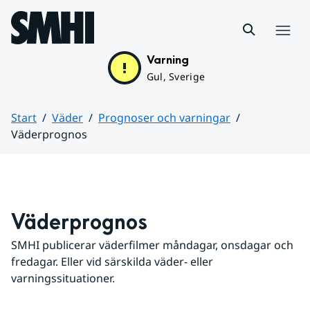
Hoppa till sidans innehåll
Meny
Varning
Gul, Sverige
Start
Väder
Prognoser och varningar
Väderprognos
Huvudinnehåll
Väderprognos
SMHI publicerar väderfilmer måndagar, onsdagar och 
fredagar. Eller vid särskilda väder- eller 
varningssituationer.