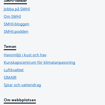
SMHI-länkar
Jobba på SMHI
Om SMHI
SMHI-bloggen
SMHI-podden
Teman
Havsmiljö i kust och hav
Kunskapscentrum för klimatanpassning
Luftkvalitet
SIMAIR
Sjöar och vattendrag
Om webbplatsen