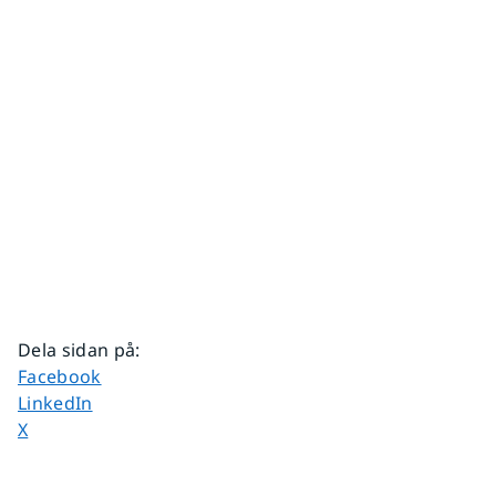
Dela sidan på
:
Dela sidan på
Facebook
Dela sidan på
LinkedIn
Dela sidan på
X