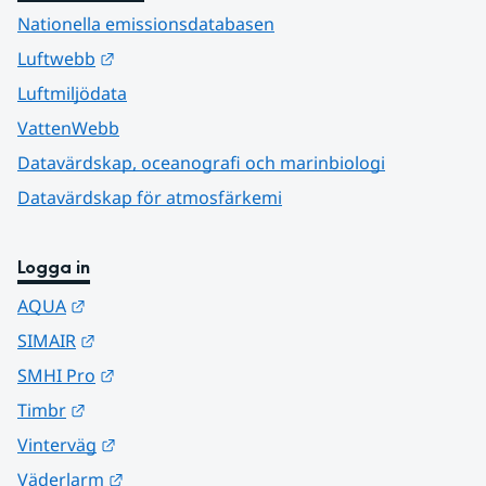
Nationella emissionsdatabasen
Länk till annan webbplats.
Luftwebb
Luftmiljödata
VattenWebb
Datavärdskap, oceanografi och marinbiologi
Datavärdskap för atmosfärkemi
Logga in
Länk till annan webbplats.
AQUA
Länk till annan webbplats.
SIMAIR
Länk till annan webbplats.
SMHI Pro
Länk till annan webbplats.
Timbr
Länk till annan webbplats.
Vinterväg
Länk till annan webbplats.
Väderlarm