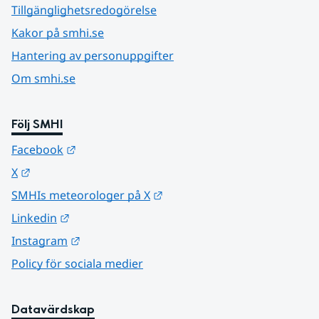
Tillgänglighetsredogörelse
Kakor på smhi.se
Hantering av personuppgifter
Om smhi.se
Följ SMHI
Länk till annan webbplats.
Facebook
Länk till annan webbplats.
X
Länk till annan webbplats.
SMHIs meteorologer på X
Länk till annan webbplats.
Linkedin
Länk till annan webbplats.
Instagram
Policy för sociala medier
Datavärdskap