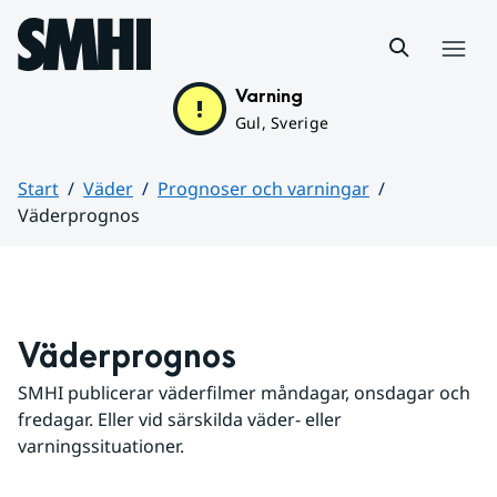
Hoppa till sidans innehåll
Meny
Varning
Gul, Sverige
Start
Väder
Prognoser och varningar
Väderprognos
Huvudinnehåll
Väderprognos
SMHI publicerar väderfilmer måndagar, onsdagar och 
fredagar. Eller vid särskilda väder- eller 
varningssituationer.