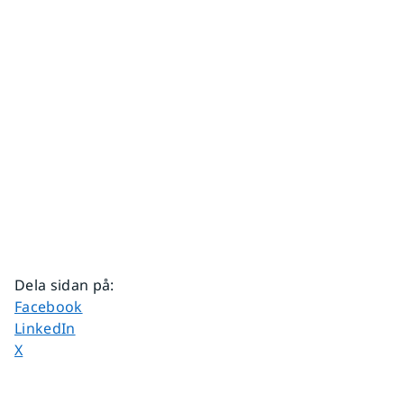
Dela sidan på
:
Dela sidan på
Facebook
Dela sidan på
LinkedIn
Dela sidan på
X