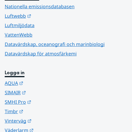
Nationella emissionsdatabasen
Länk till annan webbplats.
Luftwebb
Luftmiljödata
VattenWebb
Datavärdskap, oceanografi och marinbiologi
Datavärdskap för atmosfärkemi
Logga in
Länk till annan webbplats.
AQUA
Länk till annan webbplats.
SIMAIR
Länk till annan webbplats.
SMHI Pro
Länk till annan webbplats.
Timbr
Länk till annan webbplats.
Vinterväg
Länk till annan webbplats.
Väderlarm