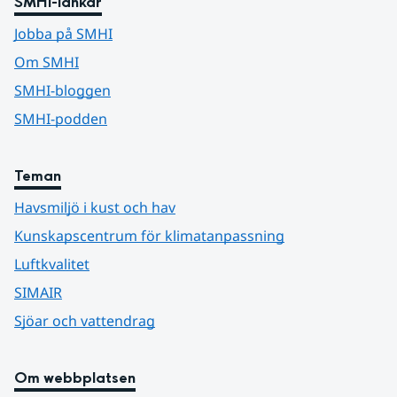
SMHI-länkar
Jobba på SMHI
Om SMHI
SMHI-bloggen
SMHI-podden
Teman
Havsmiljö i kust och hav
Kunskapscentrum för klimatanpassning
Luftkvalitet
SIMAIR
Sjöar och vattendrag
Om webbplatsen