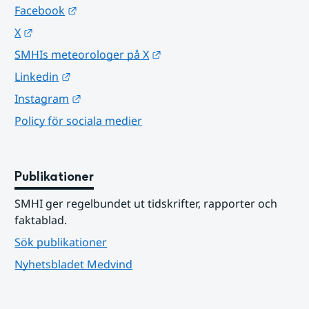
Länk till annan webbplats.
Facebook
Länk till annan webbplats.
X
Länk till annan webbplats.
SMHIs meteorologer på X
Länk till annan webbplats.
Linkedin
Länk till annan webbplats.
Instagram
Policy för sociala medier
Publikationer
SMHI ger regelbundet ut tidskrifter, rapporter och 
faktablad.
Sök publikationer
Nyhetsbladet Medvind