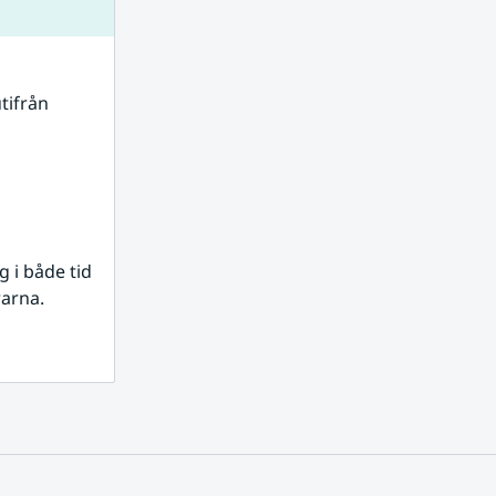
tifrån 
i både tid 
rarna.