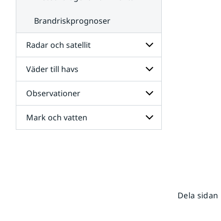
Brandriskprognoser
Radar och satellit
Väder till havs
Undersidor
för
Radar
Observationer
Undersidor
och
för
satellit
Väder
Mark och vatten
Undersidor
till
för
havs
Observationer
Undersidor
för
Mark
och
vatten
Dela sidan