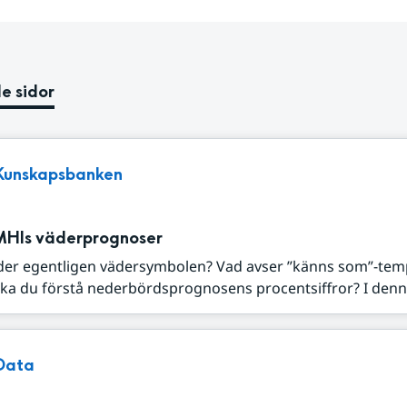
e sidor
Kunskapsbanken
MHIs väderprognoser
der egentligen vädersymbolen? Vad avser ”känns som”-tem
ka du förstå nederbördsprognosens procentsiffror? I denna
Data