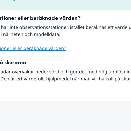
tioner eller beräknade värden?
r har inte observationsstationer, istället beräknas ett värde u
 i närheten och modelldata.
ioner eller beräknade värden?
på skurarna
radar övervakar nederbörd och gör det med hög upplösning 
Den är ett värdefullt hjälpmedel när man vill ha koll på sku