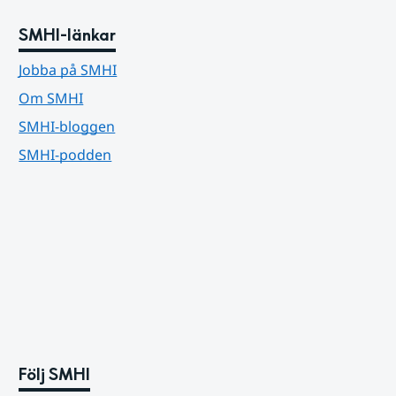
SMHI-länkar
Jobba på SMHI
Om SMHI
SMHI-bloggen
SMHI-podden
Följ SMHI