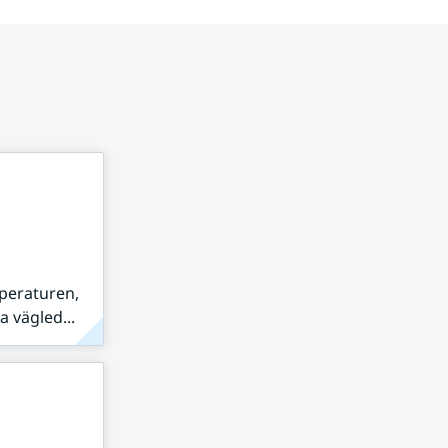
peraturen,
 vägled...