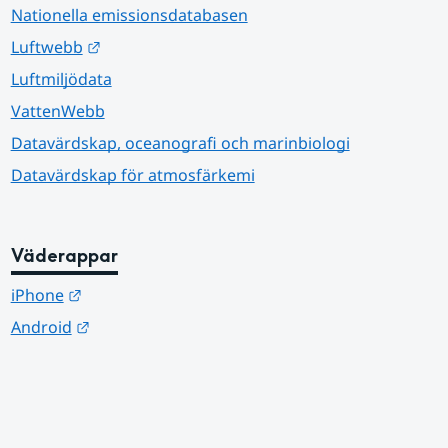
Nationella emissionsdatabasen
Länk till annan webbplats.
Luftwebb
Luftmiljödata
VattenWebb
Datavärdskap, oceanografi och marinbiologi
Datavärdskap för atmosfärkemi
Väderappar
Länk till annan webbplats.
iPhone
Länk till annan webbplats.
Android