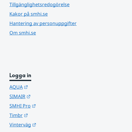
Tillgänglighetsredogörelse
Kakor på smhi.se
Hantering av personuppgifter
Om smhi.se
Logga in
Länk till annan webbplats.
AQUA
Länk till annan webbplats.
SIMAIR
Länk till annan webbplats.
SMHI Pro
Länk till annan webbplats.
Timbr
Länk till annan webbplats.
Vinterväg