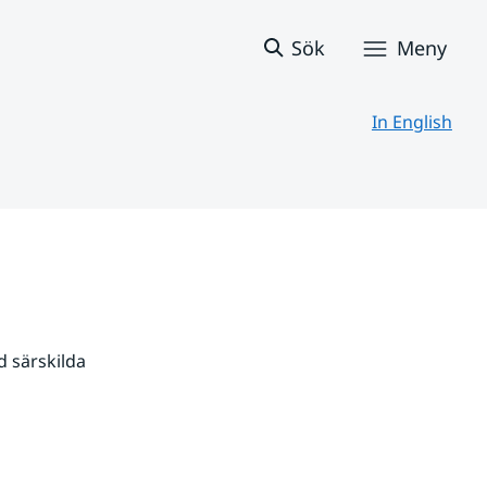
Sök
Meny
In English
 särskilda 