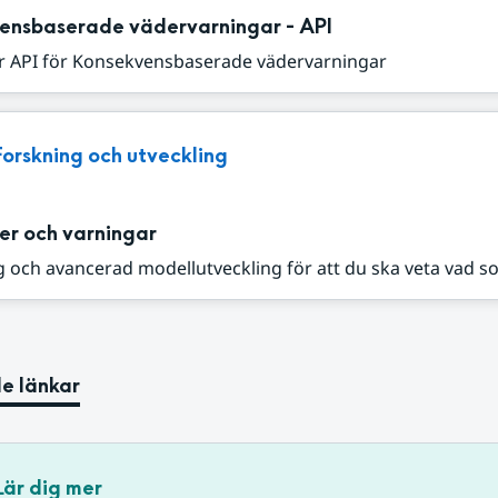
ensbaserade vädervarningar - API
r API för Konsekvensbaserade vädervarningar
Forskning och utveckling
er och varningar
 och avancerad modellutveckling för att du ska veta vad s
e länkar
Lär dig mer