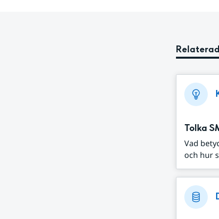
Relaterad
Tolka S
Vad bety
och hur s