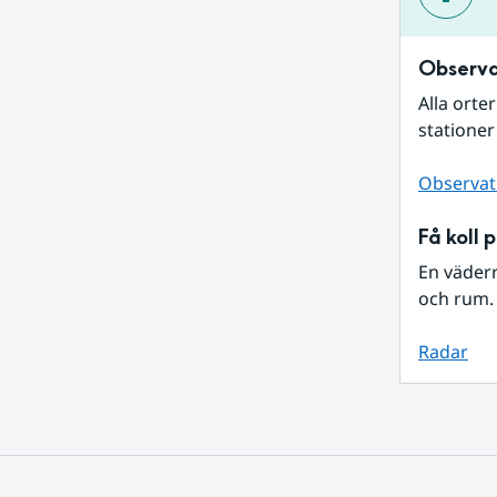
Observa
Alla orte
stationer
Observat
Få koll 
En väder
och rum. 
Radar