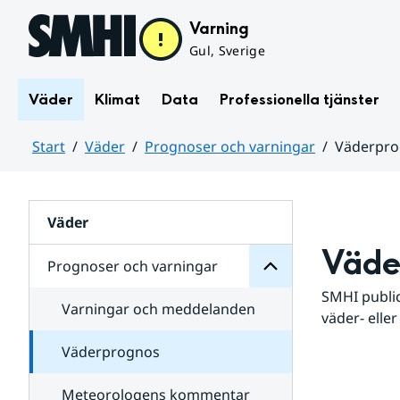
Hoppa till sidans innehåll
Varning
Gul, Sverige
Väder
Klimat
Data
Professionella tjänster
Start
Väder
Prognoser och varningar
Väderpr
varningar
och
Huvudinnehåll
Prognoser
för
Undersidor
Väder
Väde
Prognoser och varningar
SMHI public
Varningar och meddelanden
väder- eller
Väderprognos
Meteorologens kommentar