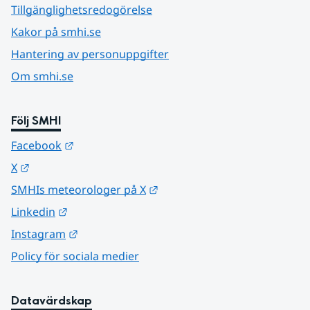
Tillgänglighetsredogörelse
Kakor på smhi.se
Hantering av personuppgifter
Om smhi.se
Följ SMHI
Länk till annan webbplats.
Facebook
Länk till annan webbplats.
X
Länk till annan webbplats.
SMHIs meteorologer på X
Länk till annan webbplats.
Linkedin
Länk till annan webbplats.
Instagram
Policy för sociala medier
Datavärdskap