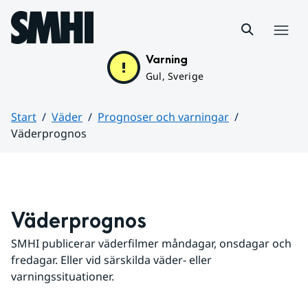
Hoppa till sidans innehåll
Meny
Varning
Gul, Sverige
Start
Väder
Prognoser och varningar
Väderprognos
Huvudinnehåll
Väderprognos
SMHI publicerar väderfilmer måndagar, onsdagar och 
fredagar. Eller vid särskilda väder- eller 
varningssituationer.