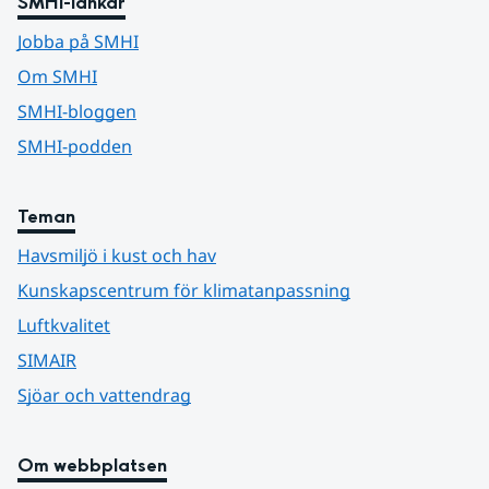
SMHI-länkar
Jobba på SMHI
Om SMHI
SMHI-bloggen
SMHI-podden
Teman
Havsmiljö i kust och hav
Kunskapscentrum för klimatanpassning
Luftkvalitet
SIMAIR
Sjöar och vattendrag
Om webbplatsen