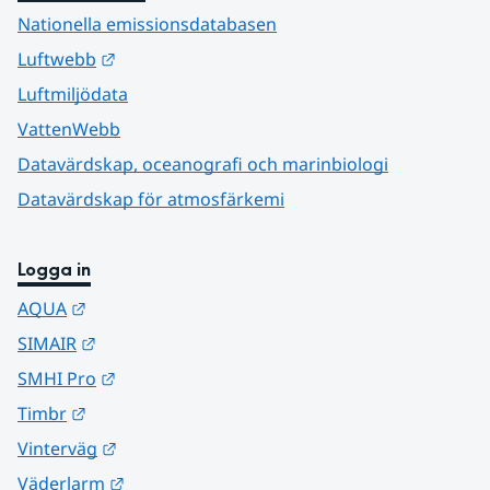
Nationella emissionsdatabasen
Länk till annan webbplats.
Luftwebb
Luftmiljödata
VattenWebb
Datavärdskap, oceanografi och marinbiologi
Datavärdskap för atmosfärkemi
Logga in
Länk till annan webbplats.
AQUA
Länk till annan webbplats.
SIMAIR
Länk till annan webbplats.
SMHI Pro
Länk till annan webbplats.
Timbr
Länk till annan webbplats.
Vinterväg
Länk till annan webbplats.
Väderlarm