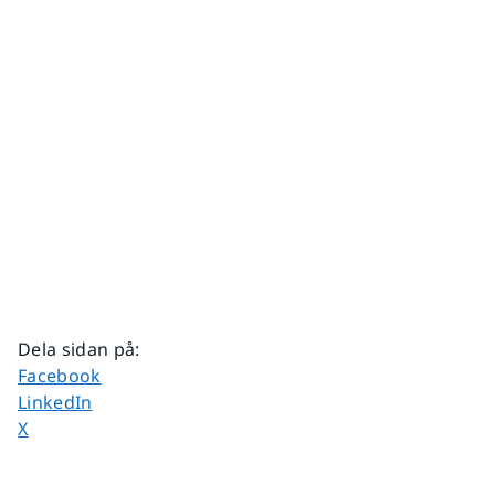
Dela sidan på
:
Dela sidan på
Facebook
Dela sidan på
LinkedIn
Dela sidan på
X