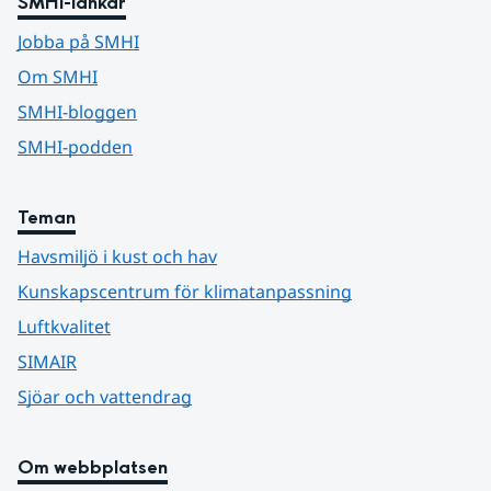
SMHI-länkar
Jobba på SMHI
Om SMHI
SMHI-bloggen
SMHI-podden
Teman
Havsmiljö i kust och hav
Kunskapscentrum för klimatanpassning
Luftkvalitet
SIMAIR
Sjöar och vattendrag
Om webbplatsen