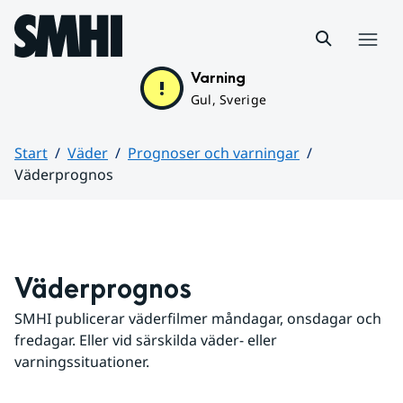
Hoppa till sidans innehåll
Meny
Varning
Gul, Sverige
Start
Väder
Prognoser och varningar
Väderprognos
Huvudinnehåll
Väderprognos
SMHI publicerar väderfilmer måndagar, onsdagar och 
fredagar. Eller vid särskilda väder- eller 
varningssituationer.