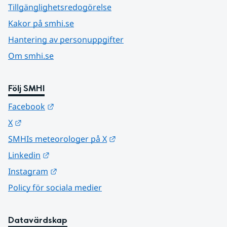
Tillgänglighetsredogörelse
Kakor på smhi.se
Hantering av personuppgifter
Om smhi.se
Följ SMHI
Länk till annan webbplats.
Facebook
Länk till annan webbplats.
X
Länk till annan webbplats.
SMHIs meteorologer på X
Länk till annan webbplats.
Linkedin
Länk till annan webbplats.
Instagram
Policy för sociala medier
Datavärdskap