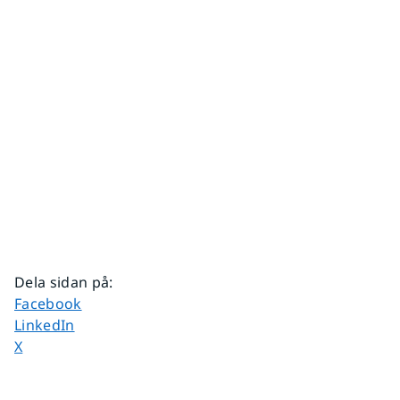
Dela sidan på
:
Dela sidan på
Facebook
Dela sidan på
LinkedIn
Dela sidan på
X