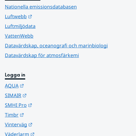
Nationella emissionsdatabasen
Länk till annan webbplats.
Luftwebb
Luftmiljödata
VattenWebb
Datavärdskap, oceanografi och marinbiologi
Datavärdskap för atmosfärkemi
Logga in
Länk till annan webbplats.
AQUA
Länk till annan webbplats.
SIMAIR
Länk till annan webbplats.
SMHI Pro
Länk till annan webbplats.
Timbr
Länk till annan webbplats.
Vinterväg
Länk till annan webbplats.
Väderlarm