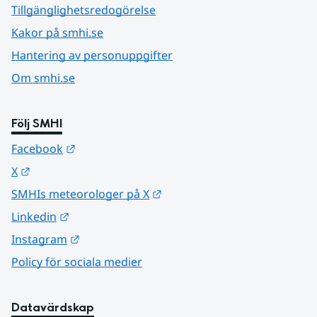
Tillgänglighetsredogörelse
Kakor på smhi.se
Hantering av personuppgifter
Om smhi.se
Följ SMHI
Länk till annan webbplats.
Facebook
Länk till annan webbplats.
X
Länk till annan webbplats.
SMHIs meteorologer på X
Länk till annan webbplats.
Linkedin
Länk till annan webbplats.
Instagram
Policy för sociala medier
Datavärdskap