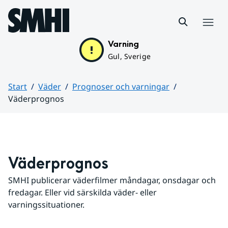
Hoppa till sidans innehåll
Meny
Varning
Gul, Sverige
Start
Väder
Prognoser och varningar
Väderprognos
Huvudinnehåll
Väderprognos
SMHI publicerar väderfilmer måndagar, onsdagar och 
fredagar. Eller vid särskilda väder- eller 
varningssituationer.