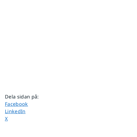
Dela sidan på
:
Dela sidan på
Facebook
Dela sidan på
LinkedIn
Dela sidan på
X