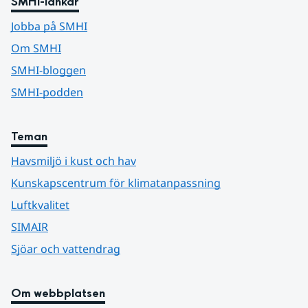
SMHI-länkar
Jobba på SMHI
Om SMHI
SMHI-bloggen
SMHI-podden
Teman
Havsmiljö i kust och hav
Kunskapscentrum för klimatanpassning
Luftkvalitet
SIMAIR
Sjöar och vattendrag
Om webbplatsen