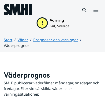
Hoppa till sidans innehåll
Meny
Varning
Gul, Sverige
Start
Väder
Prognoser och varningar
Väderprognos
Huvudinnehåll
Väderprognos
SMHI publicerar väderfilmer måndagar, onsdagar och 
fredagar. Eller vid särskilda väder- eller 
varningssituationer.