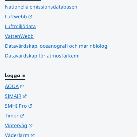
Nationella emissionsdatabasen
Länk till annan webbplats.
Luftwebb
Luftmiljödata
VattenWebb
Datavärdskap, oceanografi och marinbiologi
Datavärdskap för atmosfärkemi
Logga in
Länk till annan webbplats.
AQUA
Länk till annan webbplats.
SIMAIR
Länk till annan webbplats.
SMHI Pro
Länk till annan webbplats.
Timbr
Länk till annan webbplats.
Vinterväg
Länk till annan webbplats.
Väderlarm