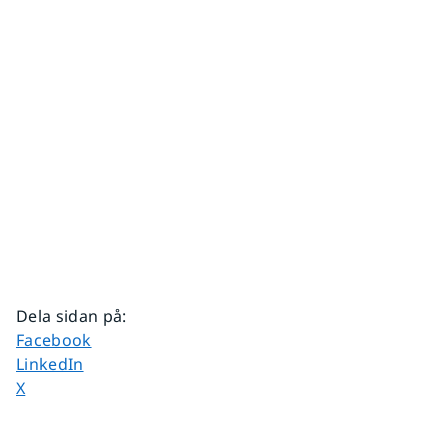
Dela sidan på
:
Dela sidan på
Facebook
Dela sidan på
LinkedIn
Dela sidan på
X