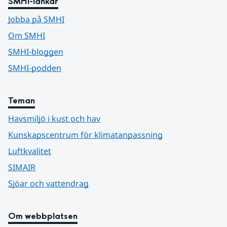
SMHI-länkar
Jobba på SMHI
Om SMHI
SMHI-bloggen
SMHI-podden
Teman
Havsmiljö i kust och hav
Kunskapscentrum för klimatanpassning
Luftkvalitet
SIMAIR
Sjöar och vattendrag
Om webbplatsen