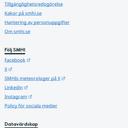
Tillgänglighetsredogörelse
Kakor på smhi.se
Hantering av personuppgifter
Om smhi.se
Följ SMHI
Länk till annan webbplats.
Facebook
Länk till annan webbplats.
X
Länk till annan webbplats.
SMHIs meteorologer på X
Länk till annan webbplats.
Linkedin
Länk till annan webbplats.
Instagram
Policy för sociala medier
Datavärdskap