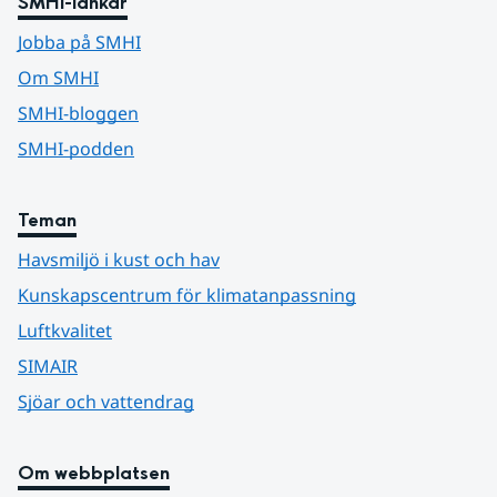
SMHI-länkar
Jobba på SMHI
Om SMHI
SMHI-bloggen
SMHI-podden
Teman
Havsmiljö i kust och hav
Kunskapscentrum för klimatanpassning
Luftkvalitet
SIMAIR
Sjöar och vattendrag
Om webbplatsen