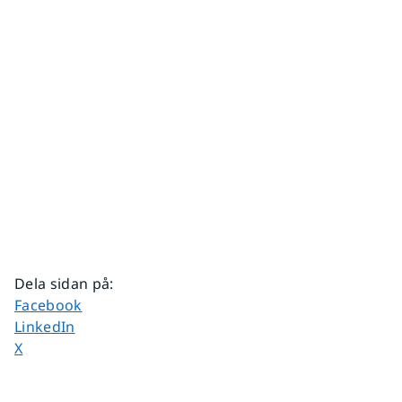
Dela sidan på
:
Dela sidan på
Facebook
Dela sidan på
LinkedIn
Dela sidan på
X