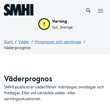
Hoppa till sidans innehåll
Meny
Varning
Gul, Sverige
Start
Väder
Prognoser och varningar
Väderprognos
Huvudinnehåll
Väderprognos
SMHI publicerar väderfilmer måndagar, onsdagar och 
fredagar. Eller vid särskilda väder- eller 
varningssituationer.