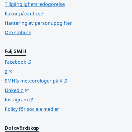
Tillgänglighetsredogörelse
Kakor på smhi.se
Hantering av personuppgifter
Om smhi.se
Följ SMHI
Länk till annan webbplats.
Facebook
Länk till annan webbplats.
X
Länk till annan webbplats.
SMHIs meteorologer på X
Länk till annan webbplats.
Linkedin
Länk till annan webbplats.
Instagram
Policy för sociala medier
Datavärdskap