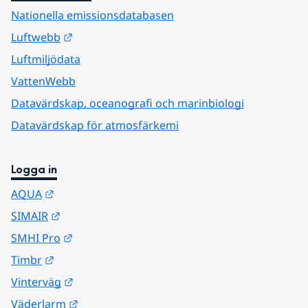
Nationella emissionsdatabasen
Länk till annan webbplats.
Luftwebb
Luftmiljödata
VattenWebb
Datavärdskap, oceanografi och marinbiologi
Datavärdskap för atmosfärkemi
Logga in
Länk till annan webbplats.
AQUA
Länk till annan webbplats.
SIMAIR
Länk till annan webbplats.
SMHI Pro
Länk till annan webbplats.
Timbr
Länk till annan webbplats.
Vinterväg
Länk till annan webbplats.
Väderlarm