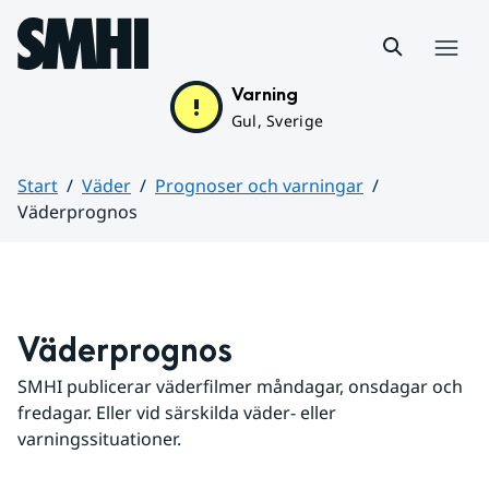
Hoppa till sidans innehåll
Meny
Varning
Gul, Sverige
Start
Väder
Prognoser och varningar
Väderprognos
Huvudinnehåll
Väderprognos
SMHI publicerar väderfilmer måndagar, onsdagar och 
fredagar. Eller vid särskilda väder- eller 
varningssituationer.