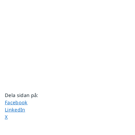
Dela sidan på
:
Dela sidan på
Facebook
Dela sidan på
LinkedIn
Dela sidan på
X