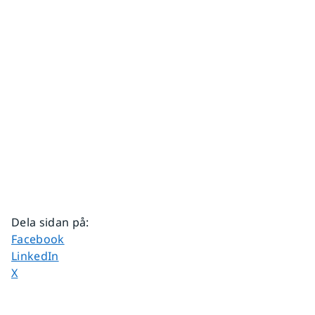
Dela sidan på
:
Dela sidan på
Facebook
Dela sidan på
LinkedIn
Dela sidan på
X