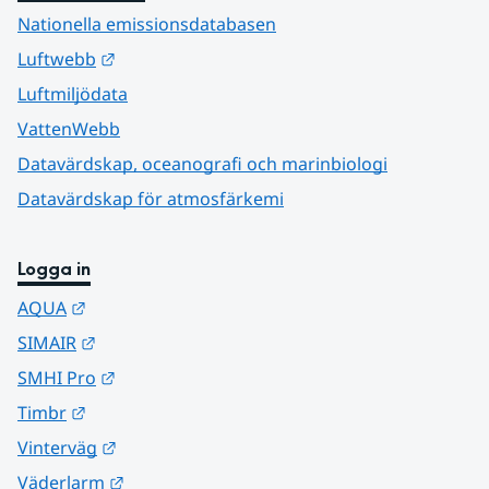
Nationella emissionsdatabasen
Länk till annan webbplats.
Luftwebb
Luftmiljödata
VattenWebb
Datavärdskap, oceanografi och marinbiologi
Datavärdskap för atmosfärkemi
Logga in
Länk till annan webbplats.
AQUA
Länk till annan webbplats.
SIMAIR
Länk till annan webbplats.
SMHI Pro
Länk till annan webbplats.
Timbr
Länk till annan webbplats.
Vinterväg
Länk till annan webbplats.
Väderlarm