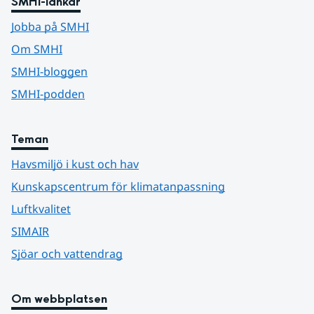
SMHI-länkar
Jobba på SMHI
Om SMHI
SMHI-bloggen
SMHI-podden
Teman
Havsmiljö i kust och hav
Kunskapscentrum för klimatanpassning
Luftkvalitet
SIMAIR
Sjöar och vattendrag
Om webbplatsen