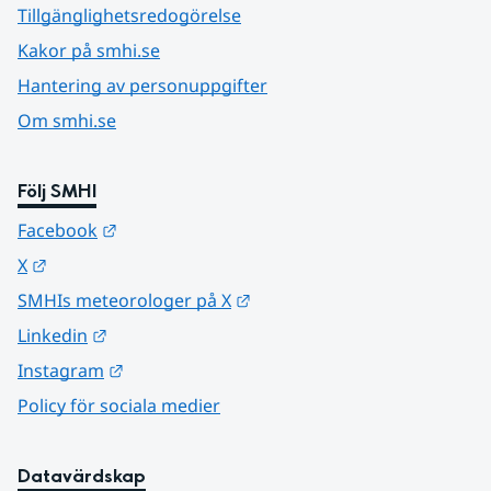
Tillgänglighetsredogörelse
Kakor på smhi.se
Hantering av personuppgifter
Om smhi.se
Följ SMHI
Länk till annan webbplats.
Facebook
Länk till annan webbplats.
X
Länk till annan webbplats.
SMHIs meteorologer på X
Länk till annan webbplats.
Linkedin
Länk till annan webbplats.
Instagram
Policy för sociala medier
Datavärdskap