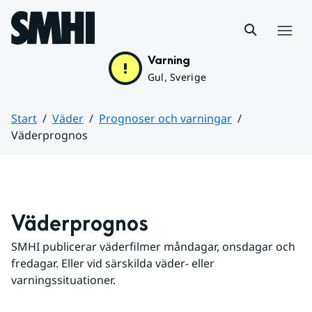
Hoppa till sidans innehåll
Meny
Varning
Gul, Sverige
Start
Väder
Prognoser och varningar
Väderprognos
Huvudinnehåll
Väderprognos
SMHI publicerar väderfilmer måndagar, onsdagar och 
fredagar. Eller vid särskilda väder- eller 
varningssituationer.