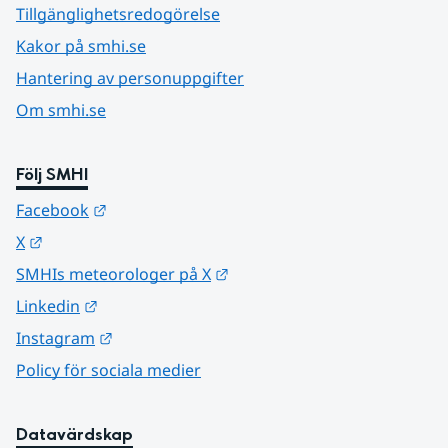
Tillgänglighetsredogörelse
Kakor på smhi.se
Hantering av personuppgifter
Om smhi.se
Följ SMHI
Länk till annan webbplats.
Facebook
Länk till annan webbplats.
X
Länk till annan webbplats.
SMHIs meteorologer på X
Länk till annan webbplats.
Linkedin
Länk till annan webbplats.
Instagram
Policy för sociala medier
Datavärdskap