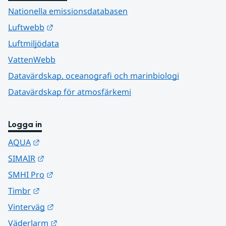
Nationella emissionsdatabasen
Länk till annan webbplats.
Luftwebb
Luftmiljödata
VattenWebb
Datavärdskap, oceanografi och marinbiologi
Datavärdskap för atmosfärkemi
Logga in
Länk till annan webbplats.
AQUA
Länk till annan webbplats.
SIMAIR
Länk till annan webbplats.
SMHI Pro
Länk till annan webbplats.
Timbr
Länk till annan webbplats.
Vinterväg
Länk till annan webbplats.
Väderlarm