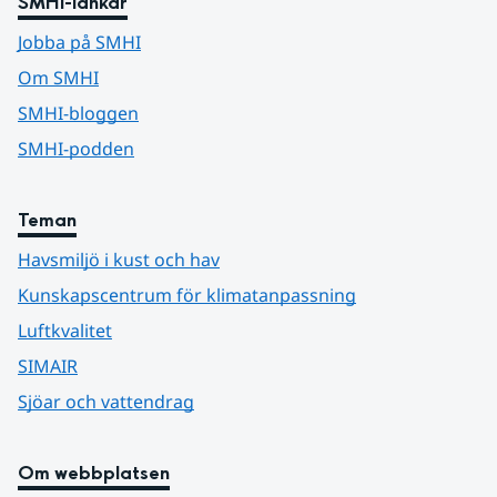
SMHI-länkar
Jobba på SMHI
Om SMHI
SMHI-bloggen
SMHI-podden
Teman
Havsmiljö i kust och hav
Kunskapscentrum för klimatanpassning
Luftkvalitet
SIMAIR
Sjöar och vattendrag
Om webbplatsen