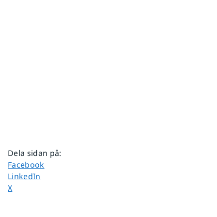
Dela sidan på
:
Dela sidan på
Facebook
Dela sidan på
LinkedIn
Dela sidan på
X