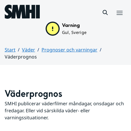
Hoppa till sidans innehåll
Meny
Varning
Gul, Sverige
Start
Väder
Prognoser och varningar
Väderprognos
Huvudinnehåll
Väderprognos
SMHI publicerar väderfilmer måndagar, onsdagar och 
fredagar. Eller vid särskilda väder- eller 
varningssituationer.