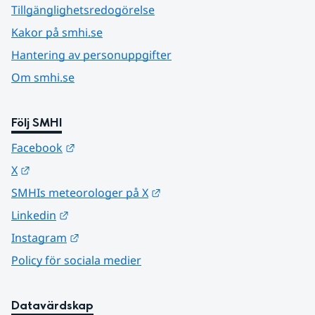
Tillgänglighetsredogörelse
Kakor på smhi.se
Hantering av personuppgifter
Om smhi.se
Följ SMHI
Länk till annan webbplats.
Facebook
Länk till annan webbplats.
X
Länk till annan webbplats.
SMHIs meteorologer på X
Länk till annan webbplats.
Linkedin
Länk till annan webbplats.
Instagram
Policy för sociala medier
Datavärdskap