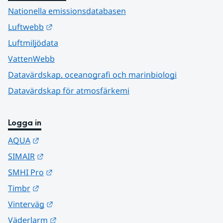
Nationella emissionsdatabasen
Länk till annan webbplats.
Luftwebb
Luftmiljödata
VattenWebb
Datavärdskap, oceanografi och marinbiologi
Datavärdskap för atmosfärkemi
Logga in
Länk till annan webbplats.
AQUA
Länk till annan webbplats.
SIMAIR
Länk till annan webbplats.
SMHI Pro
Länk till annan webbplats.
Timbr
Länk till annan webbplats.
Vinterväg
Länk till annan webbplats.
Väderlarm