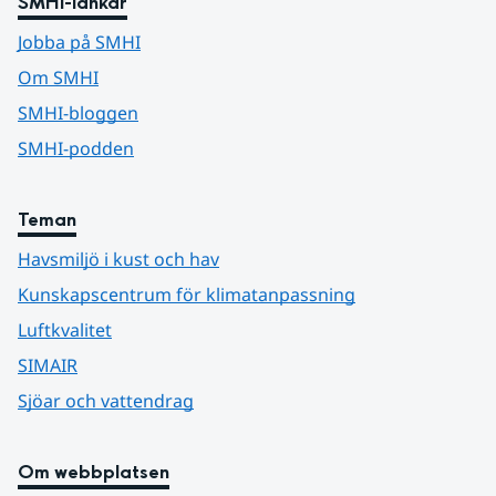
SMHI-länkar
Jobba på SMHI
Om SMHI
SMHI-bloggen
SMHI-podden
Teman
Havsmiljö i kust och hav
Kunskapscentrum för klimatanpassning
Luftkvalitet
SIMAIR
Sjöar och vattendrag
Om webbplatsen