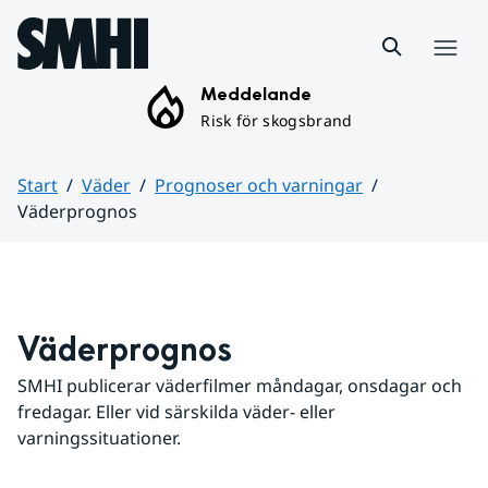
Hoppa till sidans innehåll
Meny
Meddelande
Risk för skogsbrand
Start
Väder
Prognoser och varningar
Väderprognos
Huvudinnehåll
Väderprognos
SMHI publicerar väderfilmer måndagar, onsdagar och 
fredagar. Eller vid särskilda väder- eller 
varningssituationer.