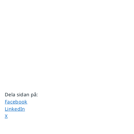
Dela sidan på
:
Dela sidan på
Facebook
Dela sidan på
LinkedIn
Dela sidan på
X