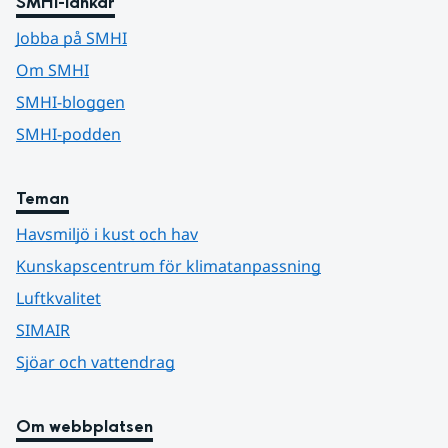
SMHI-länkar
Jobba på SMHI
Om SMHI
SMHI-bloggen
SMHI-podden
Teman
Havsmiljö i kust och hav
Kunskapscentrum för klimatanpassning
Luftkvalitet
SIMAIR
Sjöar och vattendrag
Om webbplatsen