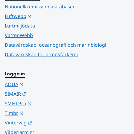
Nationella emissionsdatabasen
Länk till annan webbplats.
Luftwebb
Luftmiljödata
VattenWebb
Datavärdskap, oceanografi och marinbiologi
Datavärdskap för atmosfärkemi
Logga in
Länk till annan webbplats.
AQUA
Länk till annan webbplats.
SIMAIR
Länk till annan webbplats.
SMHI Pro
Länk till annan webbplats.
Timbr
Länk till annan webbplats.
Vinterväg
Länk till annan webbplats.
Väderlarm