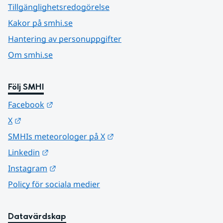
Tillgänglighetsredogörelse
Kakor på smhi.se
Hantering av personuppgifter
Om smhi.se
Följ SMHI
Länk till annan webbplats.
Facebook
Länk till annan webbplats.
X
Länk till annan webbplats.
SMHIs meteorologer på X
Länk till annan webbplats.
Linkedin
Länk till annan webbplats.
Instagram
Policy för sociala medier
Datavärdskap