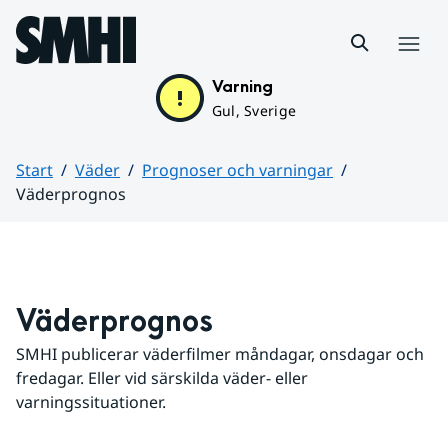
Hoppa till sidans innehåll
Meny
Varning
Gul, Sverige
Start
Väder
Prognoser och varningar
Väderprognos
Huvudinnehåll
Väderprognos
SMHI publicerar väderfilmer måndagar, onsdagar och 
fredagar. Eller vid särskilda väder- eller 
varningssituationer.