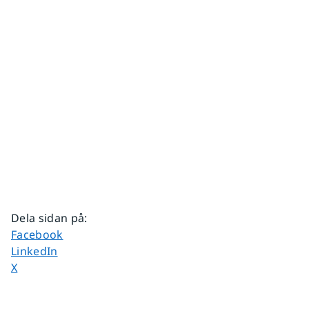
Dela sidan på
:
Dela sidan på
Facebook
Dela sidan på
LinkedIn
Dela sidan på
X