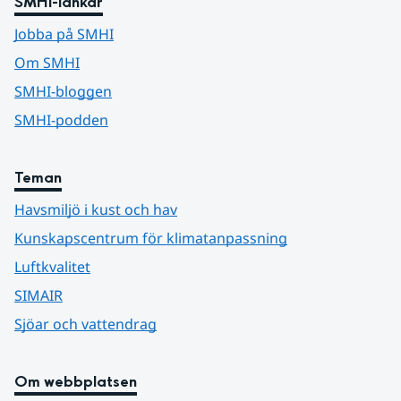
SMHI-länkar
Jobba på SMHI
Om SMHI
SMHI-bloggen
SMHI-podden
Teman
Havsmiljö i kust och hav
Kunskapscentrum för klimatanpassning
Luftkvalitet
SIMAIR
Sjöar och vattendrag
Om webbplatsen