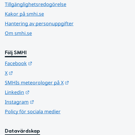
Tillgänglighetsredogörelse
Kakor på smhi.se
Hantering av personuppgifter
Om smhi.se
Följ SMHI
Länk till annan webbplats.
Facebook
Länk till annan webbplats.
X
Länk till annan webbplats.
SMHIs meteorologer på X
Länk till annan webbplats.
Linkedin
Länk till annan webbplats.
Instagram
Policy för sociala medier
Datavärdskap