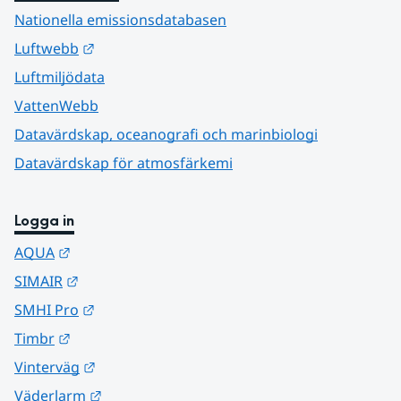
Nationella emissionsdatabasen
Länk till annan webbplats.
Luftwebb
Luftmiljödata
VattenWebb
Datavärdskap, oceanografi och marinbiologi
Datavärdskap för atmosfärkemi
Logga in
Länk till annan webbplats.
AQUA
Länk till annan webbplats.
SIMAIR
Länk till annan webbplats.
SMHI Pro
Länk till annan webbplats.
Timbr
Länk till annan webbplats.
Vinterväg
Länk till annan webbplats.
Väderlarm