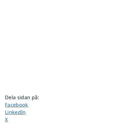
Dela sidan på
:
Dela sidan på
Facebook
Dela sidan på
LinkedIn
Dela sidan på
X