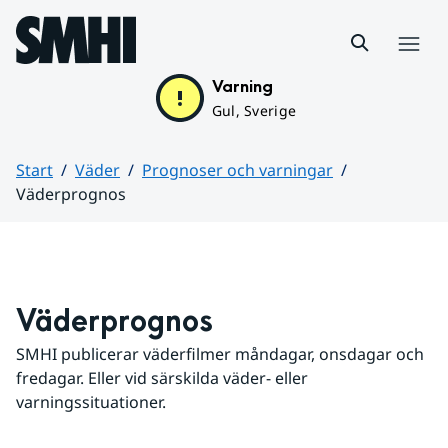
Hoppa till sidans innehåll
Meny
Varning
Gul, Sverige
Start
Väder
Prognoser och varningar
Väderprognos
Huvudinnehåll
Väderprognos
SMHI publicerar väderfilmer måndagar, onsdagar och 
fredagar. Eller vid särskilda väder- eller 
varningssituationer.