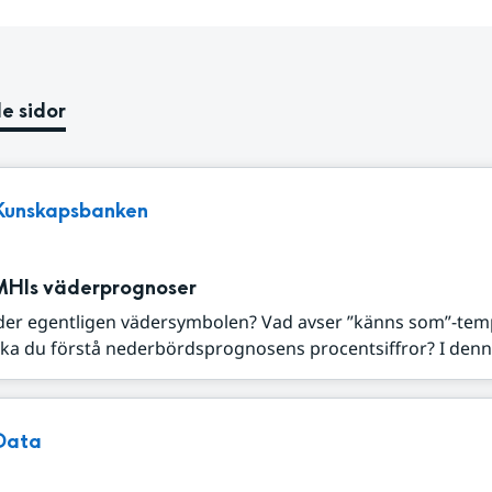
e sidor
Kunskapsbanken
MHIs väderprognoser
der egentligen vädersymbolen? Vad avser ”känns som”-tem
ka du förstå nederbördsprognosens procentsiffror? I denna
Data