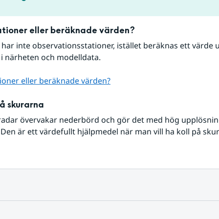
tioner eller beräknade värden?
r har inte observationsstationer, istället beräknas ett värde u
 i närheten och modelldata.
ioner eller beräknade värden?
på skurarna
radar övervakar nederbörd och gör det med hög upplösning 
Den är ett värdefullt hjälpmedel när man vill ha koll på sku