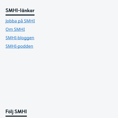
SMHI-länkar
Jobba på SMHI
Om SMHI
SMHI-bloggen
SMHI-podden
Följ SMHI