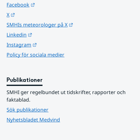
Länk till annan webbplats.
Facebook
Länk till annan webbplats.
X
Länk till annan webbplats.
SMHIs meteorologer på X
Länk till annan webbplats.
Linkedin
Länk till annan webbplats.
Instagram
Policy för sociala medier
Publikationer
SMHI ger regelbundet ut tidskrifter, rapporter och 
faktablad.
Sök publikationer
Nyhetsbladet Medvind