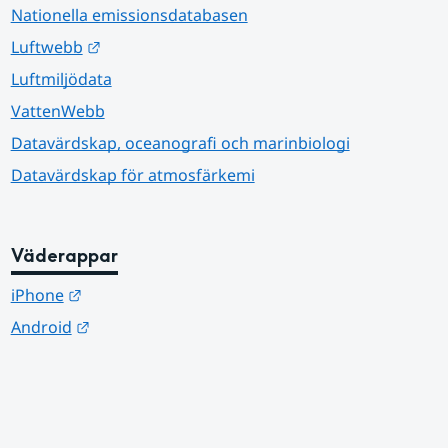
Nationella emissionsdatabasen
Länk till annan webbplats.
Luftwebb
Luftmiljödata
VattenWebb
Datavärdskap, oceanografi och marinbiologi
Datavärdskap för atmosfärkemi
Väderappar
Länk till annan webbplats.
iPhone
Länk till annan webbplats.
Android