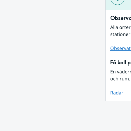
Observa
Alla orte
stationer
Observat
Få koll 
En väder
och rum. 
Radar