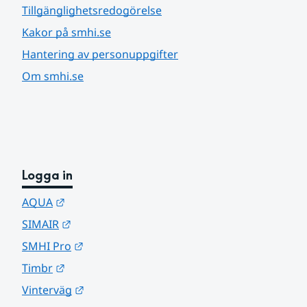
Tillgänglighetsredogörelse
Kakor på smhi.se
Hantering av personuppgifter
Om smhi.se
Logga in
Länk till annan webbplats.
AQUA
Länk till annan webbplats.
SIMAIR
Länk till annan webbplats.
SMHI Pro
Länk till annan webbplats.
Timbr
Länk till annan webbplats.
Vinterväg