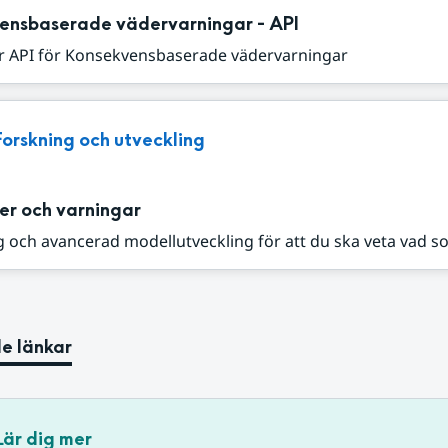
ensbaserade vädervarningar - API
r API för Konsekvensbaserade vädervarningar
Forskning och utveckling
er och varningar
 och avancerad modellutveckling för att du ska veta vad s
e länkar
Lär dig mer