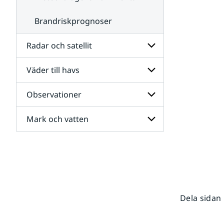
Brandriskprognoser
Radar och satellit
Väder till havs
Undersidor
för
Radar
Observationer
Undersidor
och
för
satellit
Väder
Mark och vatten
Undersidor
till
för
havs
Observationer
Undersidor
för
Mark
och
vatten
Dela sidan