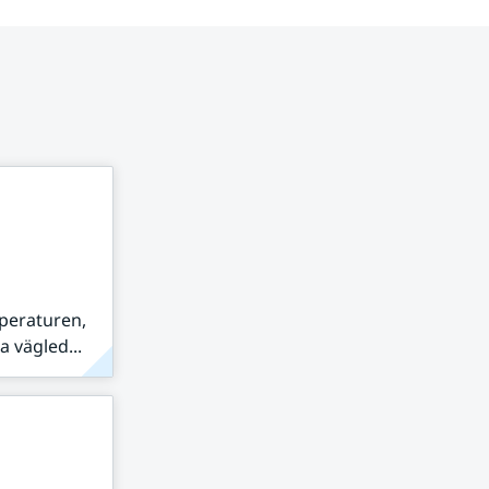
peraturen,
 vägled...