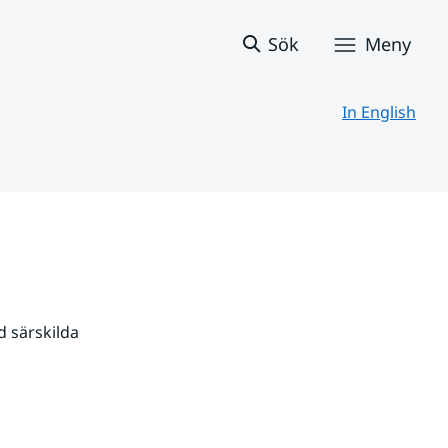
Sök
Meny
In English
 särskilda 