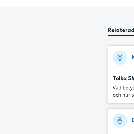
Relaterad
Tolka S
Vad bety
och hur s