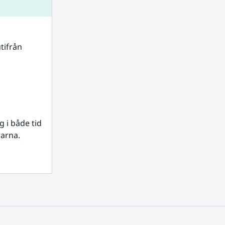
tifrån 
i både tid 
rarna.