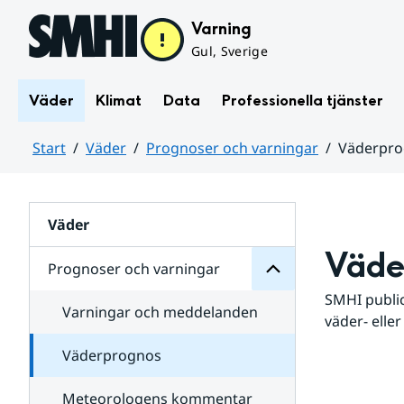
Hoppa till sidans innehåll
Varning
Gul, Sverige
Väder
Klimat
Data
Professionella tjänster
Start
Väder
Prognoser och varningar
Väderpr
varningar
och
Huvudinnehåll
Prognoser
för
Undersidor
Väder
Väde
Prognoser och varningar
SMHI public
Varningar och meddelanden
väder- eller
Väderprognos
Meteorologens kommentar