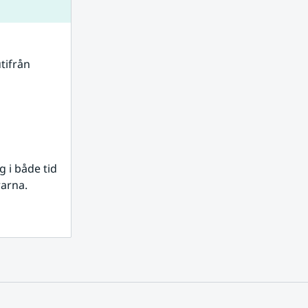
tifrån 
i både tid 
rarna.