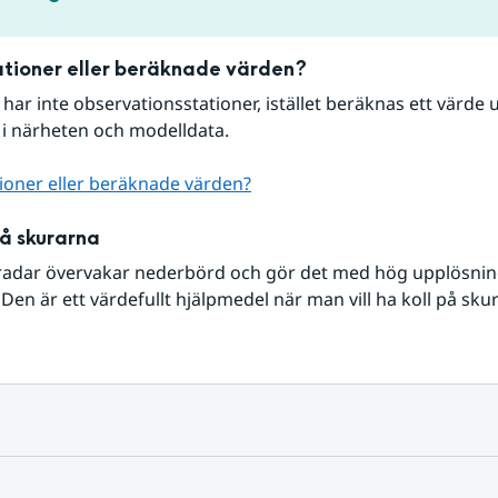
tioner eller beräknade värden?
r har inte observationsstationer, istället beräknas ett värde u
 i närheten och modelldata.
ioner eller beräknade värden?
på skurarna
radar övervakar nederbörd och gör det med hög upplösning 
Den är ett värdefullt hjälpmedel när man vill ha koll på sku