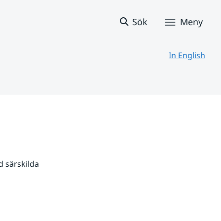
Sök
Meny
In English
 särskilda 