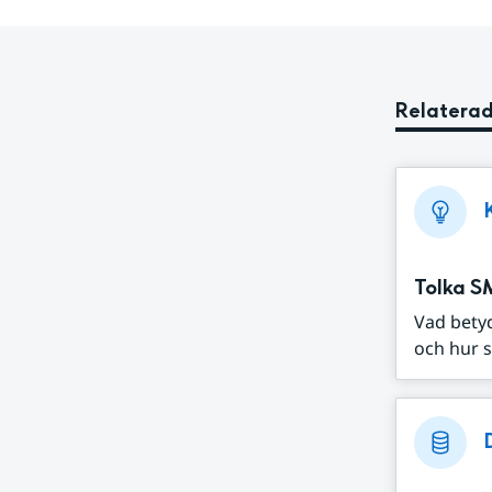
Relaterad
Tolka S
Vad bety
och hur s