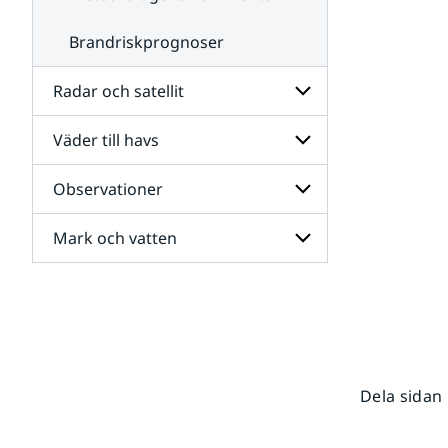
Brandriskprognoser
Radar och satellit
Väder till havs
Undersidor
för
Radar
Observationer
Undersidor
och
för
satellit
Väder
Mark och vatten
Undersidor
till
för
havs
Observationer
Undersidor
för
Mark
och
vatten
Dela sidan