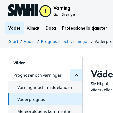
Hoppa till sidans innehåll
Varning
Gul, Sverige
Väder
Klimat
Data
Professionella tjänster
Start
Väder
Prognoser och varningar
Väderpr
varningar
och
Huvudinnehåll
Prognoser
för
Undersidor
Väder
Väde
Prognoser och varningar
SMHI public
Varningar och meddelanden
väder- eller
Väderprognos
Meteorologens kommentar