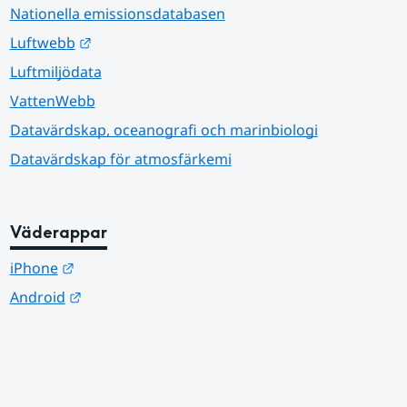
Nationella emissionsdatabasen
Länk till annan webbplats.
Luftwebb
Luftmiljödata
VattenWebb
Datavärdskap, oceanografi och marinbiologi
Datavärdskap för atmosfärkemi
Väderappar
Länk till annan webbplats.
iPhone
Länk till annan webbplats.
Android