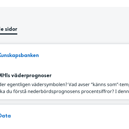
e sidor
Kunskapsbanken
MHIs väderprognoser
der egentligen vädersymbolen? Vad avser ”känns som”-tem
ka du förstå nederbördsprognosens procentsiffror? I denna
Data