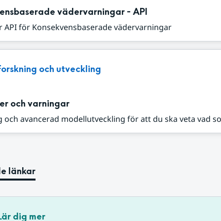
ensbaserade vädervarningar - API
r API för Konsekvensbaserade vädervarningar
Forskning och utveckling
er och varningar
 och avancerad modellutveckling för att du ska veta vad s
e länkar
Lär dig mer