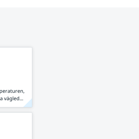
peraturen,
 vägled...