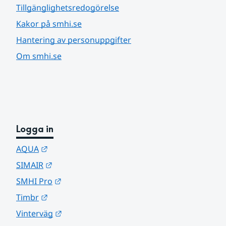
Tillgänglighetsredogörelse
Kakor på smhi.se
Hantering av personuppgifter
Om smhi.se
Logga in
Länk till annan webbplats.
AQUA
Länk till annan webbplats.
SIMAIR
Länk till annan webbplats.
SMHI Pro
Länk till annan webbplats.
Timbr
Länk till annan webbplats.
Vinterväg