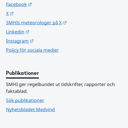
Länk till annan webbplats.
Facebook
Länk till annan webbplats.
X
Länk till annan webbplats.
SMHIs meteorologer på X
Länk till annan webbplats.
Linkedin
Länk till annan webbplats.
Instagram
Policy för sociala medier
Publikationer
SMHI ger regelbundet ut tidskrifter, rapporter och 
faktablad.
Sök publikationer
Nyhetsbladet Medvind