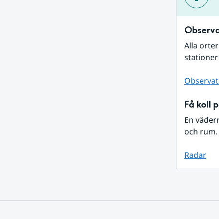
Observa
Alla orte
stationer
Observat
Få koll 
En väder
och rum. 
Radar