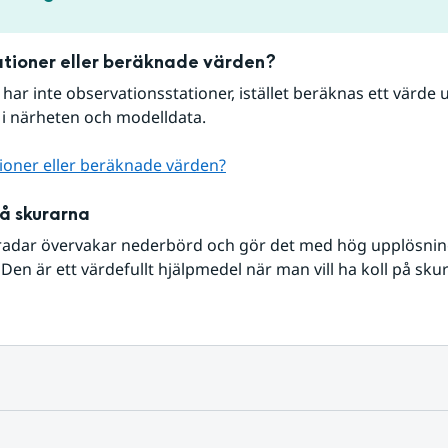
tioner eller beräknade värden?
r har inte observationsstationer, istället beräknas ett värde u
 i närheten och modelldata.
ioner eller beräknade värden?
på skurarna
radar övervakar nederbörd och gör det med hög upplösning 
Den är ett värdefullt hjälpmedel när man vill ha koll på sku