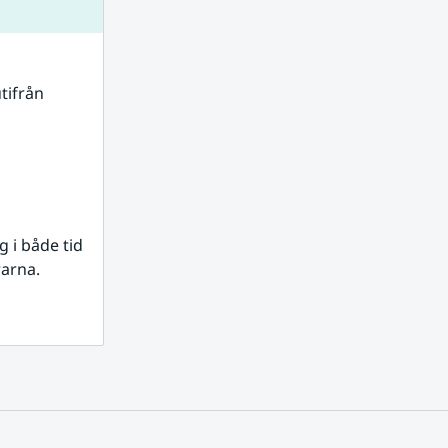
tifrån 
i både tid 
rarna.