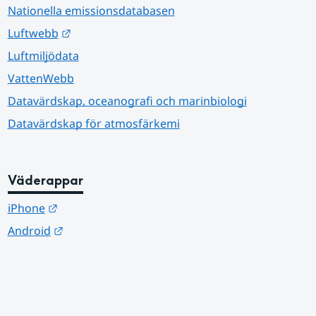
Nationella emissionsdatabasen
Länk till annan webbplats.
Luftwebb
Luftmiljödata
VattenWebb
Datavärdskap, oceanografi och marinbiologi
Datavärdskap för atmosfärkemi
Väderappar
Länk till annan webbplats.
iPhone
Länk till annan webbplats.
Android