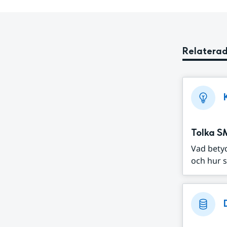
Relaterad
Tolka S
Vad bety
och hur s