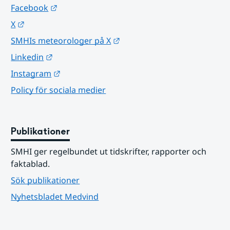
Länk till annan webbplats.
Facebook
Länk till annan webbplats.
X
Länk till annan webbplats.
SMHIs meteorologer på X
Länk till annan webbplats.
Linkedin
Länk till annan webbplats.
Instagram
Policy för sociala medier
Publikationer
SMHI ger regelbundet ut tidskrifter, rapporter och 
faktablad.
Sök publikationer
Nyhetsbladet Medvind