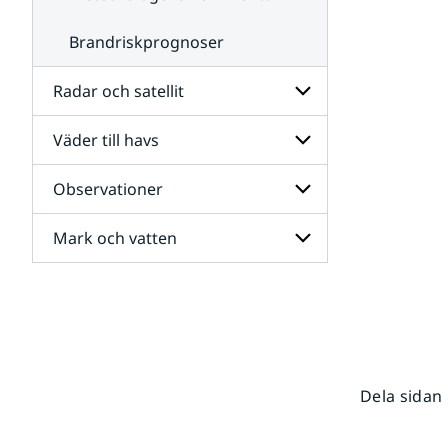
Brandriskprognoser
Radar och satellit
Väder till havs
Undersidor
för
Radar
Observationer
Undersidor
och
för
satellit
Väder
Mark och vatten
Undersidor
till
för
havs
Observationer
Undersidor
för
Mark
och
vatten
Dela sidan