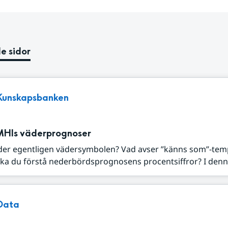
e sidor
Kunskapsbanken
MHIs väderprognoser
der egentligen vädersymbolen? Vad avser ”känns som”-tem
ka du förstå nederbördsprognosens procentsiffror? I denna
Data