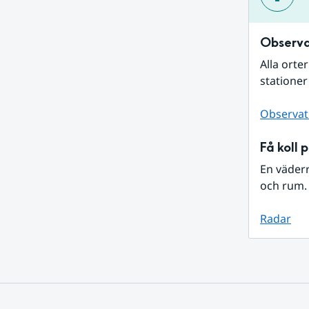
Observa
Alla orte
stationer
Observat
Få koll 
En väder
och rum. 
Radar