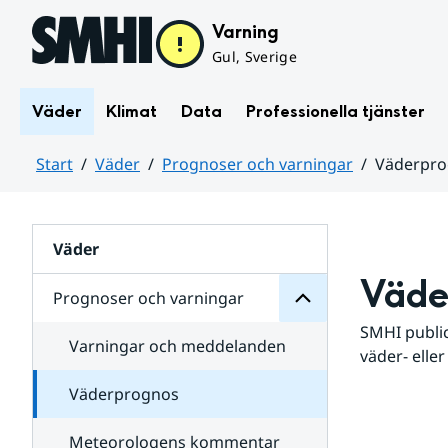
Hoppa till sidans innehåll
Varning
Gul, Sverige
Väder
Klimat
Data
Professionella tjänster
Start
Väder
Prognoser och varningar
Väderpr
varningar
och
Huvudinnehåll
Prognoser
för
Undersidor
Väder
Väde
Prognoser och varningar
SMHI public
Varningar och meddelanden
väder- eller
Väderprognos
Meteorologens kommentar