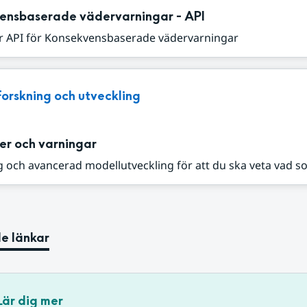
ensbaserade vädervarningar - API
r API för Konsekvensbaserade vädervarningar
Forskning och utveckling
er och varningar
 och avancerad modellutveckling för att du ska veta vad s
e länkar
Lär dig mer