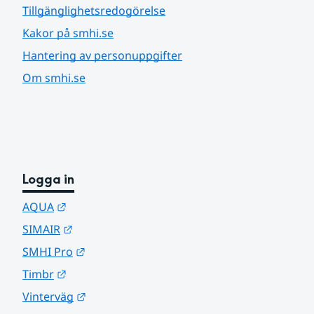
Tillgänglighetsredogörelse
Kakor på smhi.se
Hantering av personuppgifter
Om smhi.se
Logga in
Länk till annan webbplats.
AQUA
Länk till annan webbplats.
SIMAIR
Länk till annan webbplats.
SMHI Pro
Länk till annan webbplats.
Timbr
Länk till annan webbplats.
Vinterväg