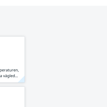
peraturen,
 vägled...