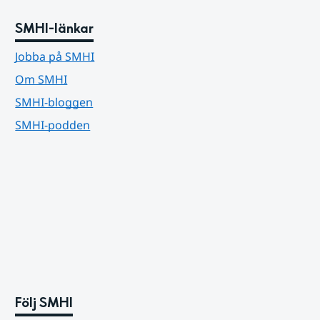
SMHI-länkar
Jobba på SMHI
Om SMHI
SMHI-bloggen
SMHI-podden
Följ SMHI