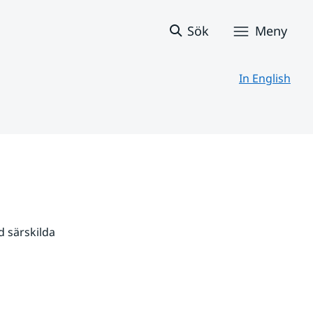
Sök
Meny
In English
 särskilda 