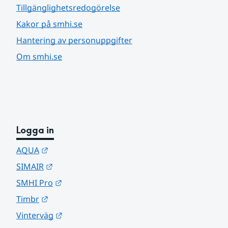
Tillgänglighetsredogörelse
Kakor på smhi.se
Hantering av personuppgifter
Om smhi.se
Logga in
Länk till annan webbplats.
AQUA
Länk till annan webbplats.
SIMAIR
Länk till annan webbplats.
SMHI Pro
Länk till annan webbplats.
Timbr
Länk till annan webbplats.
Vinterväg