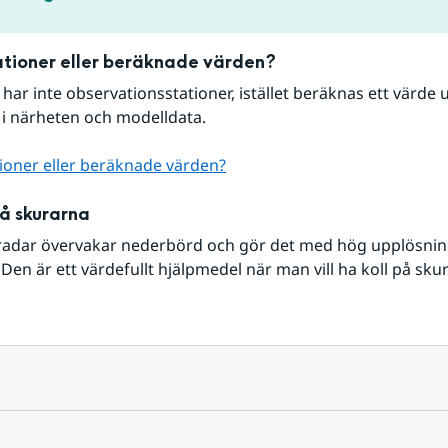
tioner eller beräknade värden?
r har inte observationsstationer, istället beräknas ett värde u
 i närheten och modelldata.
ioner eller beräknade värden?
på skurarna
radar övervakar nederbörd och gör det med hög upplösning 
Den är ett värdefullt hjälpmedel när man vill ha koll på sku