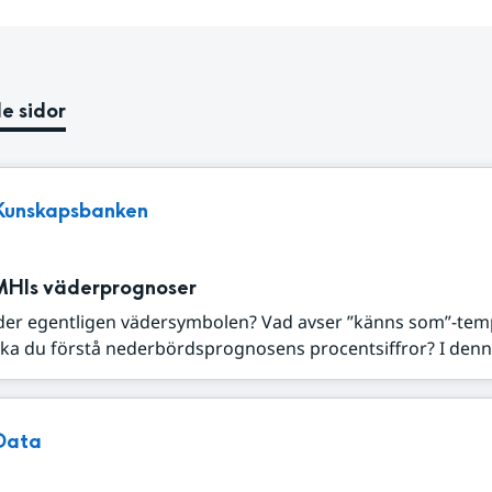
e sidor
Kunskapsbanken
MHIs väderprognoser
der egentligen vädersymbolen? Vad avser ”känns som”-tem
ka du förstå nederbördsprognosens procentsiffror? I denna
Data