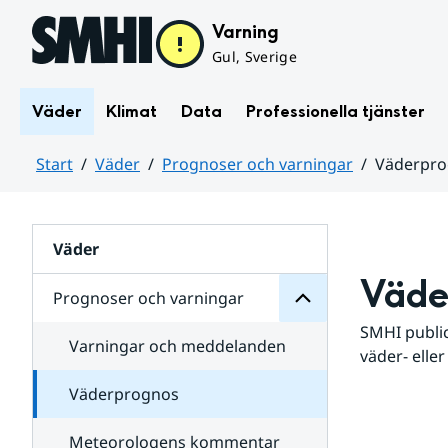
Hoppa till sidans innehåll
Varning
Gul, Sverige
Väder
Klimat
Data
Professionella tjänster
Start
Väder
Prognoser och varningar
Väderpr
varningar
och
Huvudinnehåll
Prognoser
för
Undersidor
Väder
Väde
Prognoser och varningar
SMHI public
Varningar och meddelanden
väder- eller
Väderprognos
Meteorologens kommentar