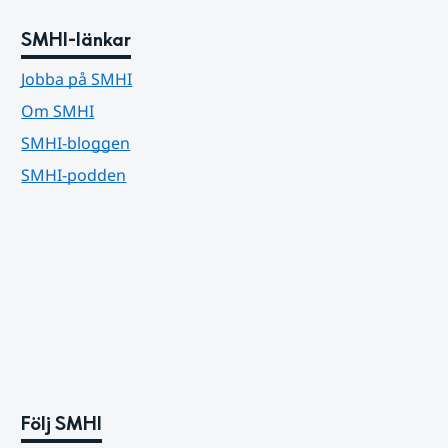
SMHI-länkar
Jobba på SMHI
Om SMHI
SMHI-bloggen
SMHI-podden
Följ SMHI