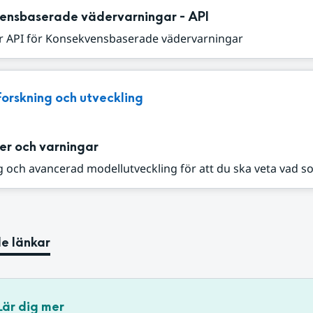
ensbaserade vädervarningar - API
r API för Konsekvensbaserade vädervarningar
Forskning och utveckling
er och varningar
 och avancerad modellutveckling för att du ska veta vad s
e länkar
Lär dig mer