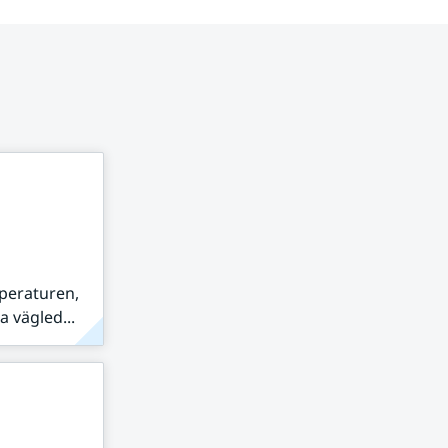
peraturen,
 vägled...