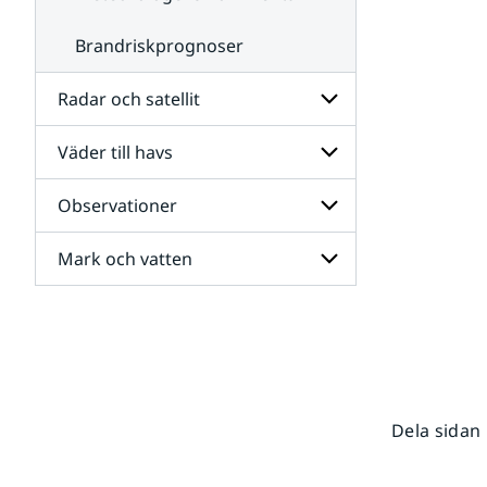
Brandriskprognoser
Radar och satellit
Väder till havs
Undersidor
för
Radar
Observationer
Undersidor
och
för
satellit
Väder
Mark och vatten
Undersidor
till
för
havs
Observationer
Undersidor
för
Mark
och
vatten
Dela sidan