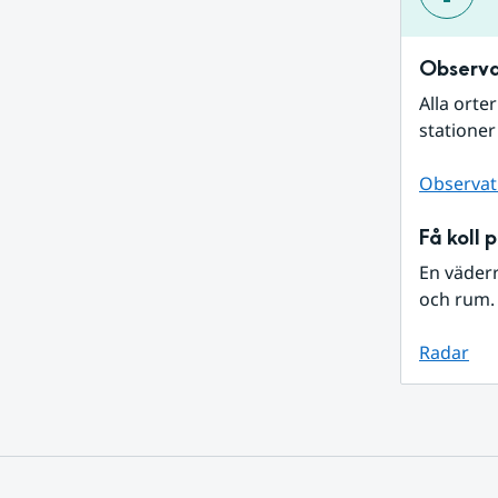
Observa
Alla orte
stationer
Observat
Få koll 
En väder
och rum. 
Radar