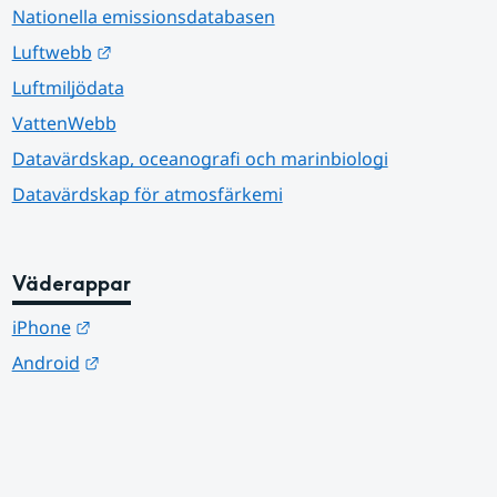
Nationella emissionsdatabasen
Länk till annan webbplats.
Luftwebb
Luftmiljödata
VattenWebb
Datavärdskap, oceanografi och marinbiologi
Datavärdskap för atmosfärkemi
Väderappar
Länk till annan webbplats.
iPhone
Länk till annan webbplats.
Android