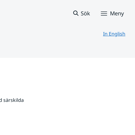
Sök
Meny
In English
 särskilda 