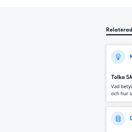
Relaterad
Tolka S
Vad bety
och hur s