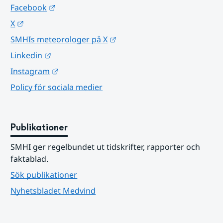
Länk till annan webbplats.
Facebook
Länk till annan webbplats.
X
Länk till annan webbplats.
SMHIs meteorologer på X
Länk till annan webbplats.
Linkedin
Länk till annan webbplats.
Instagram
Policy för sociala medier
Publikationer
SMHI ger regelbundet ut tidskrifter, rapporter och 
faktablad.
Sök publikationer
Nyhetsbladet Medvind