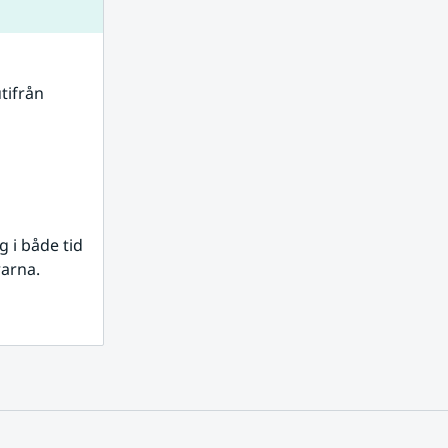
tifrån 
i både tid 
rarna.