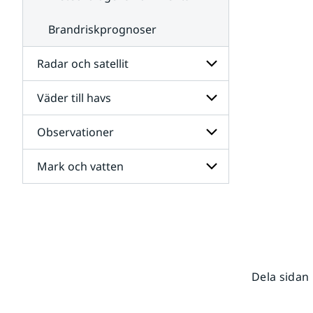
Brandriskprognoser
Radar och satellit
Väder till havs
Undersidor
för
Radar
Observationer
Undersidor
och
för
satellit
Väder
Mark och vatten
Undersidor
till
för
havs
Observationer
Undersidor
för
Mark
och
vatten
Dela sidan