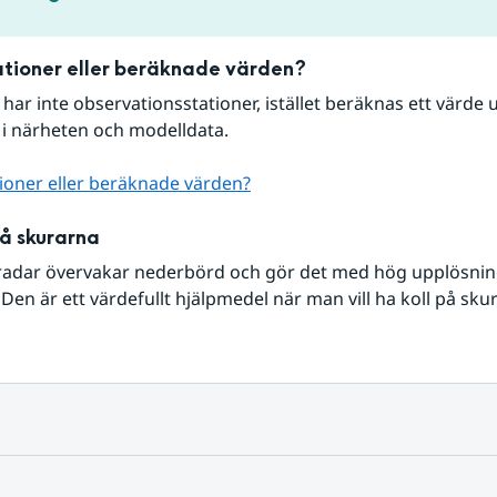
tioner eller beräknade värden?
r har inte observationsstationer, istället beräknas ett värde u
 i närheten och modelldata.
ioner eller beräknade värden?
på skurarna
radar övervakar nederbörd och gör det med hög upplösning 
Den är ett värdefullt hjälpmedel när man vill ha koll på sku