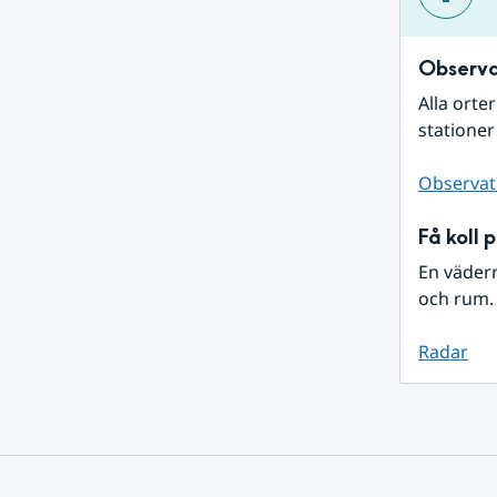
Observa
Alla orte
stationer
Observat
Få koll 
En väder
och rum. 
Radar