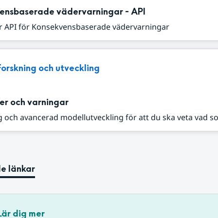
ensbaserade vädervarningar - API
r API för Konsekvensbaserade vädervarningar
Forskning och utveckling
er och varningar
 och avancerad modellutveckling för att du ska veta vad s
e länkar
Lär dig mer