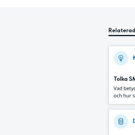
Relaterad
Tolka S
Vad bety
och hur s