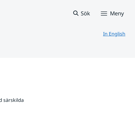
Sök
Meny
In English
 särskilda 