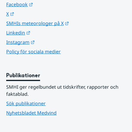
Länk till annan webbplats.
Facebook
Länk till annan webbplats.
X
Länk till annan webbplats.
SMHIs meteorologer på X
Länk till annan webbplats.
Linkedin
Länk till annan webbplats.
Instagram
Policy för sociala medier
Publikationer
SMHI ger regelbundet ut tidskrifter, rapporter och 
faktablad.
Sök publikationer
Nyhetsbladet Medvind