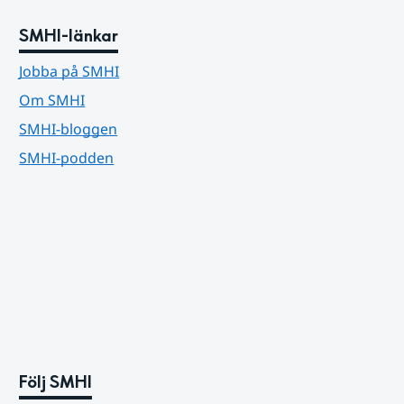
SMHI-länkar
Jobba på SMHI
Om SMHI
SMHI-bloggen
SMHI-podden
Följ SMHI