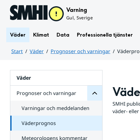
Hoppa till sidans innehåll
Varning
Gul, Sverige
Väder
Klimat
Data
Professionella tjänster
Start
Väder
Prognoser och varningar
Väderpr
varningar
och
Huvudinnehåll
Prognoser
för
Undersidor
Väder
Väde
Prognoser och varningar
SMHI public
Varningar och meddelanden
väder- eller
Väderprognos
Meteorologens kommentar