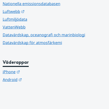
Nationella emissionsdatabasen
Länk till annan webbplats.
Luftwebb
Luftmiljödata
VattenWebb
Datavärdskap, oceanografi och marinbiologi
Datavärdskap för atmosfärkemi
Väderappar
Länk till annan webbplats.
iPhone
Länk till annan webbplats.
Android