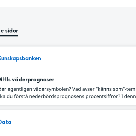
e sidor
Kunskapsbanken
MHIs väderprognoser
der egentligen vädersymbolen? Vad avser ”känns som”-tem
ka du förstå nederbördsprognosens procentsiffror? I denna
Data