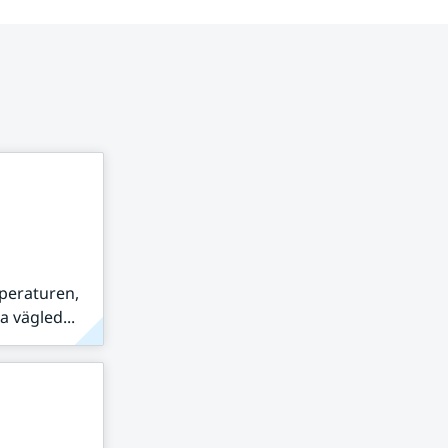
peraturen,
 vägled...