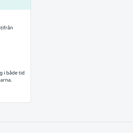
tifrån 
i både tid 
rarna.