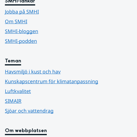
SMHI-länkar
Jobba på SMHI
Om SMHI
SMHI-bloggen
SMHI-podden
Teman
Havsmiljö i kust och hav
Kunskapscentrum för klimatanpassning
Luftkvalitet
SIMAIR
Sjöar och vattendrag
Om webbplatsen