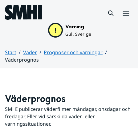
Hoppa till sidans innehåll
Meny
Varning
Gul, Sverige
Start
Väder
Prognoser och varningar
Väderprognos
Huvudinnehåll
Väderprognos
SMHI publicerar väderfilmer måndagar, onsdagar och 
fredagar. Eller vid särskilda väder- eller 
varningssituationer.