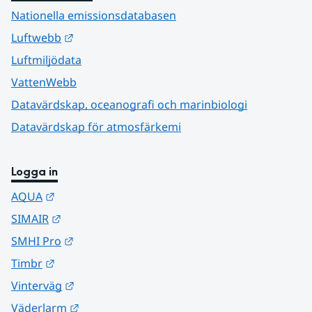
Nationella emissionsdatabasen
Länk till annan webbplats.
Luftwebb
Luftmiljödata
VattenWebb
Datavärdskap, oceanografi och marinbiologi
Datavärdskap för atmosfärkemi
Logga in
Länk till annan webbplats.
AQUA
Länk till annan webbplats.
SIMAIR
Länk till annan webbplats.
SMHI Pro
Länk till annan webbplats.
Timbr
Länk till annan webbplats.
Vinterväg
Länk till annan webbplats.
Väderlarm