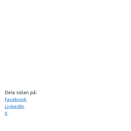
Dela sidan på
:
Dela sidan på
Facebook
Dela sidan på
LinkedIn
Dela sidan på
X