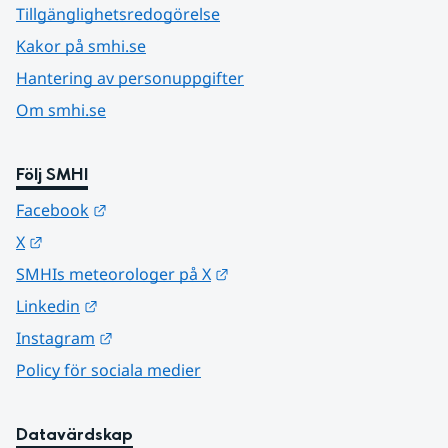
Tillgänglighetsredogörelse
Kakor på smhi.se
Hantering av personuppgifter
Om smhi.se
Följ SMHI
Länk till annan webbplats.
Facebook
Länk till annan webbplats.
X
Länk till annan webbplats.
SMHIs meteorologer på X
Länk till annan webbplats.
Linkedin
Länk till annan webbplats.
Instagram
Policy för sociala medier
Datavärdskap