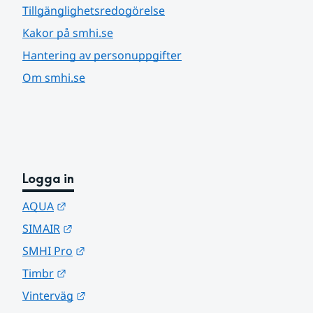
Tillgänglighetsredogörelse
Kakor på smhi.se
Hantering av personuppgifter
Om smhi.se
Logga in
Länk till annan webbplats.
AQUA
Länk till annan webbplats.
SIMAIR
Länk till annan webbplats.
SMHI Pro
Länk till annan webbplats.
Timbr
Länk till annan webbplats.
Vinterväg