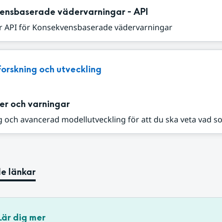
ensbaserade vädervarningar - API
r API för Konsekvensbaserade vädervarningar
Forskning och utveckling
er och varningar
 och avancerad modellutveckling för att du ska veta vad s
e länkar
Lär dig mer