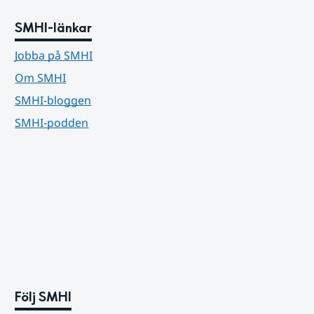
SMHI-länkar
Jobba på SMHI
Om SMHI
SMHI-bloggen
SMHI-podden
Följ SMHI