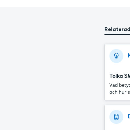
Relaterad
Tolka S
Vad bety
och hur s