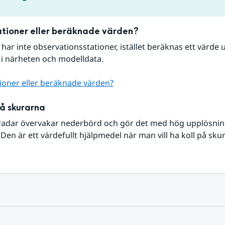
tioner eller beräknade värden?
r har inte observationsstationer, istället beräknas ett värde u
 i närheten och modelldata.
ioner eller beräknade värden?
på skurarna
radar övervakar nederbörd och gör det med hög upplösning 
Den är ett värdefullt hjälpmedel när man vill ha koll på sku