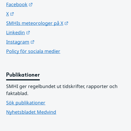
Länk till annan webbplats.
Facebook
Länk till annan webbplats.
X
Länk till annan webbplats.
SMHIs meteorologer på X
Länk till annan webbplats.
Linkedin
Länk till annan webbplats.
Instagram
Policy för sociala medier
Publikationer
SMHI ger regelbundet ut tidskrifter, rapporter och 
faktablad.
Sök publikationer
Nyhetsbladet Medvind