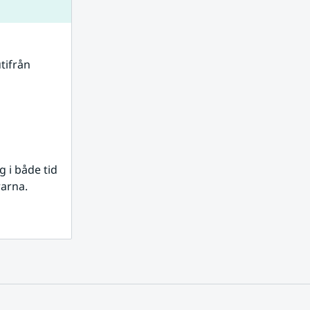
tifrån 
i både tid 
rarna.