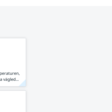
peraturen,
 vägled...