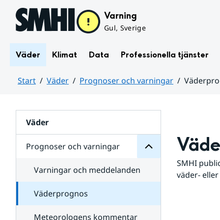
Hoppa till sidans innehåll
Varning
Gul, Sverige
Väder
Klimat
Data
Professionella tjänster
Start
Väder
Prognoser och varningar
Väderpr
varningar
och
Huvudinnehåll
Prognoser
för
Undersidor
Väder
Väde
Prognoser och varningar
SMHI public
Varningar och meddelanden
väder- eller
Väderprognos
Meteorologens kommentar