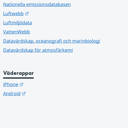
Nationella emissionsdatabasen
Länk till annan webbplats.
Luftwebb
Luftmiljödata
VattenWebb
Datavärdskap, oceanografi och marinbiologi
Datavärdskap för atmosfärkemi
Väderappar
Länk till annan webbplats.
iPhone
Länk till annan webbplats.
Android