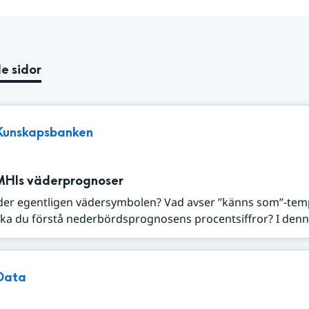
e sidor
Kunskapsbanken
MHIs väderprognoser
der egentligen vädersymbolen? Vad avser ”känns som”-tem
ka du förstå nederbördsprognosens procentsiffror? I denna
Data