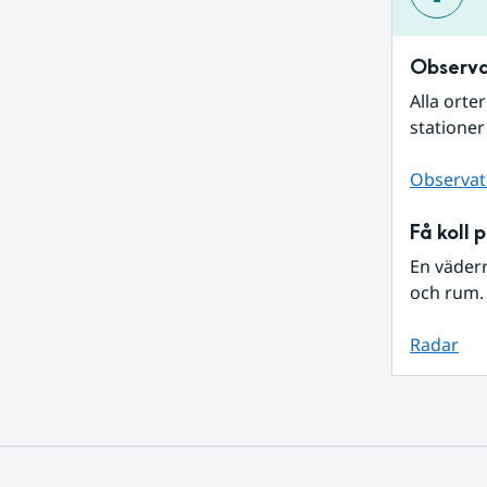
Observa
Alla orte
stationer
Observat
Få koll 
En väder
och rum. 
Radar