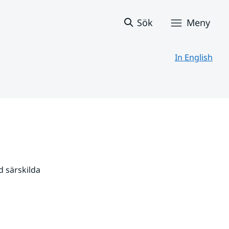
Sök
Meny
In English
 särskilda 