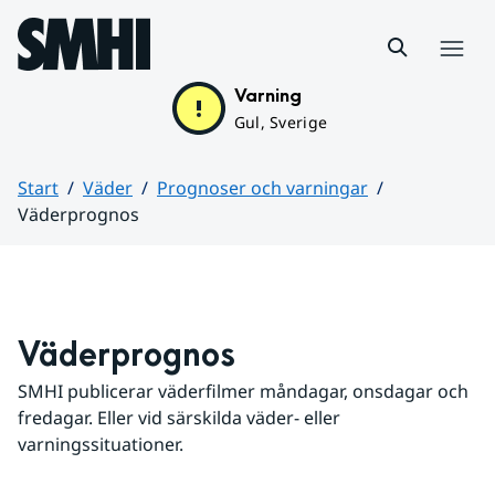
Hoppa till sidans innehåll
Meny
Varning
Gul, Sverige
Start
Väder
Prognoser och varningar
Väderprognos
Huvudinnehåll
Väderprognos
SMHI publicerar väderfilmer måndagar, onsdagar och 
fredagar. Eller vid särskilda väder- eller 
varningssituationer.