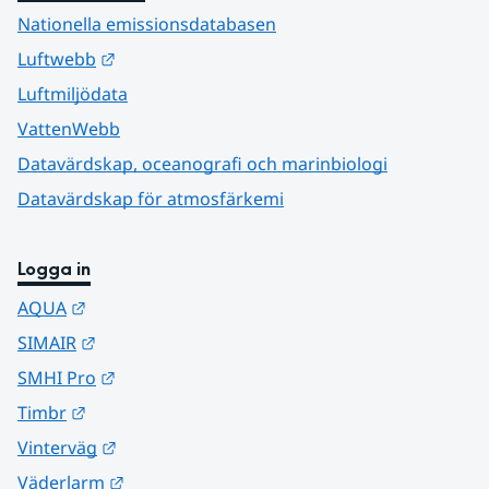
Nationella emissionsdatabasen
Länk till annan webbplats.
Luftwebb
Luftmiljödata
VattenWebb
Datavärdskap, oceanografi och marinbiologi
Datavärdskap för atmosfärkemi
Logga in
Länk till annan webbplats.
AQUA
Länk till annan webbplats.
SIMAIR
Länk till annan webbplats.
SMHI Pro
Länk till annan webbplats.
Timbr
Länk till annan webbplats.
Vinterväg
Länk till annan webbplats.
Väderlarm