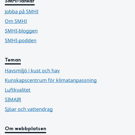
SMHI-länkar
Jobba på SMHI
Om SMHI
SMHI-bloggen
SMHI-podden
Teman
Havsmiljö i kust och hav
Kunskapscentrum för klimatanpassning
Luftkvalitet
SIMAIR
Sjöar och vattendrag
Om webbplatsen