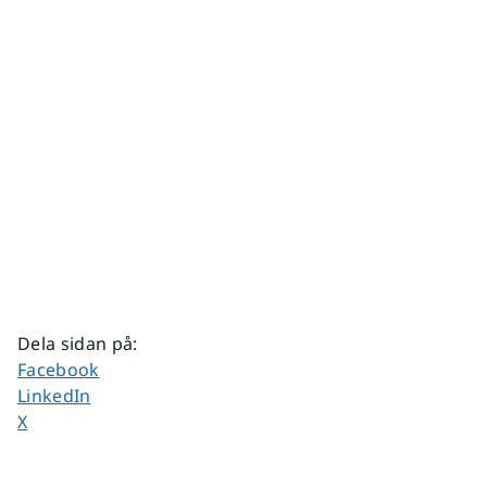
Dela sidan på
:
Dela sidan på
Facebook
Dela sidan på
LinkedIn
Dela sidan på
X