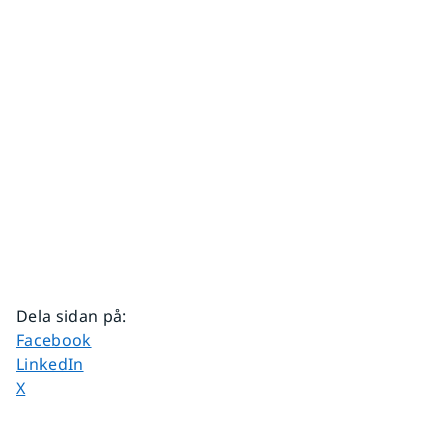
Dela sidan på
:
Dela sidan på
Facebook
Dela sidan på
LinkedIn
Dela sidan på
X