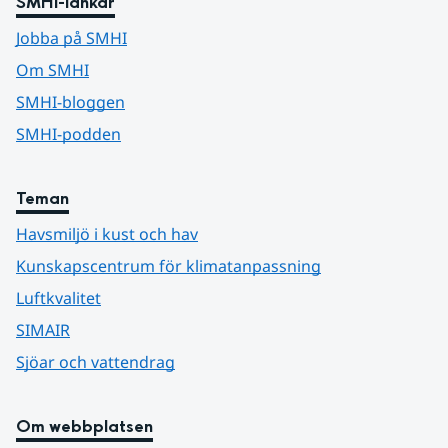
SMHI-länkar
Jobba på SMHI
Om SMHI
SMHI-bloggen
SMHI-podden
Teman
Havsmiljö i kust och hav
Kunskapscentrum för klimatanpassning
Luftkvalitet
SIMAIR
Sjöar och vattendrag
Om webbplatsen