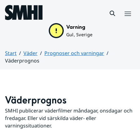
Hoppa till sidans innehåll
Meny
Varning
Gul, Sverige
Start
Väder
Prognoser och varningar
Väderprognos
Huvudinnehåll
Väderprognos
SMHI publicerar väderfilmer måndagar, onsdagar och 
fredagar. Eller vid särskilda väder- eller 
varningssituationer.