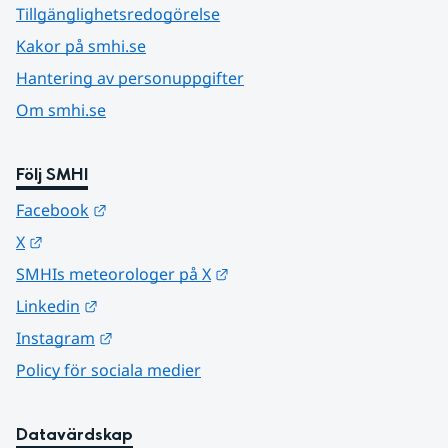
Tillgänglighetsredogörelse
Kakor på smhi.se
Hantering av personuppgifter
Om smhi.se
Följ SMHI
Länk till annan webbplats.
Facebook
Länk till annan webbplats.
X
Länk till annan webbplats.
SMHIs meteorologer på X
Länk till annan webbplats.
Linkedin
Länk till annan webbplats.
Instagram
Policy för sociala medier
Datavärdskap