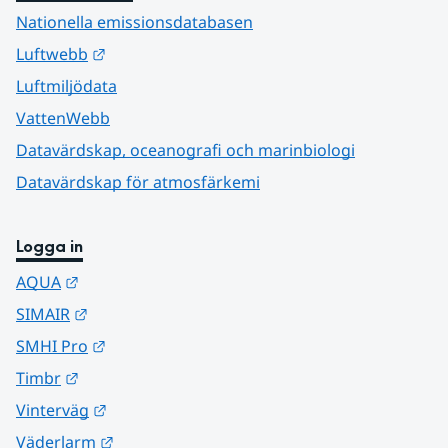
Nationella emissionsdatabasen
Länk till annan webbplats.
Luftwebb
Luftmiljödata
VattenWebb
Datavärdskap, oceanografi och marinbiologi
Datavärdskap för atmosfärkemi
Logga in
Länk till annan webbplats.
AQUA
Länk till annan webbplats.
SIMAIR
Länk till annan webbplats.
SMHI Pro
Länk till annan webbplats.
Timbr
Länk till annan webbplats.
Vinterväg
Länk till annan webbplats.
Väderlarm