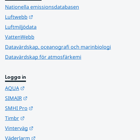
Nationella emissionsdatabasen
Länk till annan webbplats.
Luftwebb
Luftmiljödata
VattenWebb
Datavärdskap, oceanografi och marinbiologi
Datavärdskap för atmosfärkemi
Logga in
Länk till annan webbplats.
AQUA
Länk till annan webbplats.
SIMAIR
Länk till annan webbplats.
SMHI Pro
Länk till annan webbplats.
Timbr
Länk till annan webbplats.
Vinterväg
Länk till annan webbplats.
Väderlarm