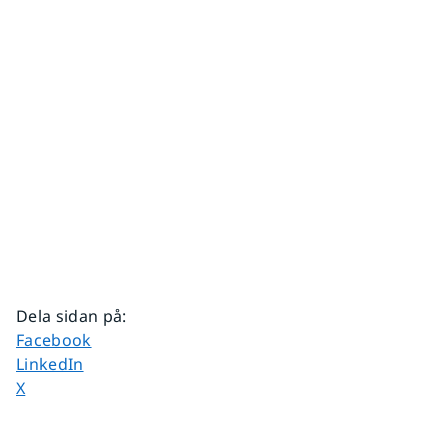
Dela sidan på
:
Dela sidan på
Facebook
Dela sidan på
LinkedIn
Dela sidan på
X