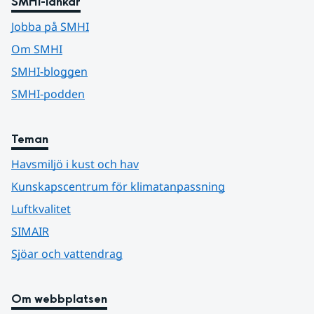
SMHI-länkar
Jobba på SMHI
Om SMHI
SMHI-bloggen
SMHI-podden
Teman
Havsmiljö i kust och hav
Kunskapscentrum för klimatanpassning
Luftkvalitet
SIMAIR
Sjöar och vattendrag
Om webbplatsen