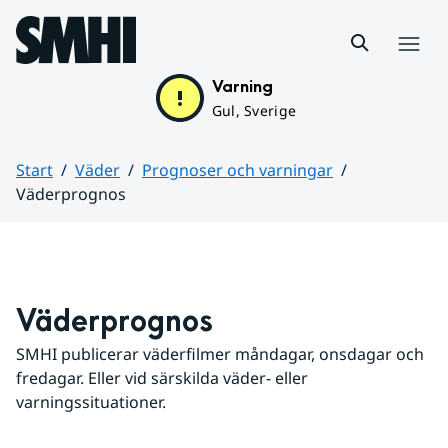
Hoppa till sidans innehåll
Meny
Varning
Gul, Sverige
Start
Väder
Prognoser och varningar
Väderprognos
Huvudinnehåll
Väderprognos
SMHI publicerar väderfilmer måndagar, onsdagar och 
fredagar. Eller vid särskilda väder- eller 
varningssituationer.