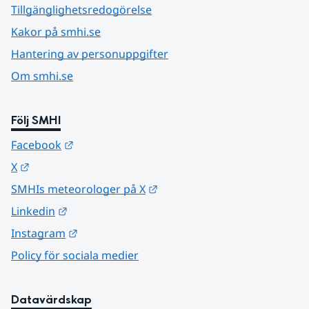
Tillgänglighetsredogörelse
Kakor på smhi.se
Hantering av personuppgifter
Om smhi.se
Följ SMHI
Länk till annan webbplats.
Facebook
Länk till annan webbplats.
X
Länk till annan webbplats.
SMHIs meteorologer på X
Länk till annan webbplats.
Linkedin
Länk till annan webbplats.
Instagram
Policy för sociala medier
Datavärdskap