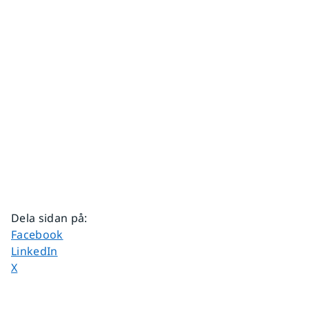
Dela sidan på
:
Dela sidan på
Facebook
Dela sidan på
LinkedIn
Dela sidan på
X