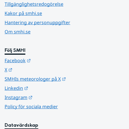
Tillgänglighetsredogörelse
Kakor på smhi.se
Hantering av personuppgifter
Om smhi.se
Följ SMHI
Länk till annan webbplats.
Facebook
Länk till annan webbplats.
X
Länk till annan webbplats.
SMHIs meteorologer på X
Länk till annan webbplats.
Linkedin
Länk till annan webbplats.
Instagram
Policy för sociala medier
Datavärdskap