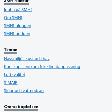
SMHI-länkar
Jobba på SMHI
Om SMHI
SMHI-bloggen
SMHI-podden
Teman
Havsmiljö i kust och hav
Kunskapscentrum för klimatanpassning
Luftkvalitet
SIMAIR
Sjöar och vattendrag
Om webbplatsen