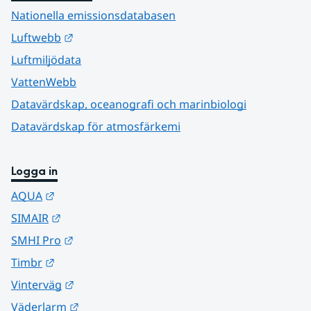
Nationella emissionsdatabasen
Länk till annan webbplats.
Luftwebb
Luftmiljödata
VattenWebb
Datavärdskap, oceanografi och marinbiologi
Datavärdskap för atmosfärkemi
Logga in
Länk till annan webbplats.
AQUA
Länk till annan webbplats.
SIMAIR
Länk till annan webbplats.
SMHI Pro
Länk till annan webbplats.
Timbr
Länk till annan webbplats.
Vinterväg
Länk till annan webbplats.
Väderlarm