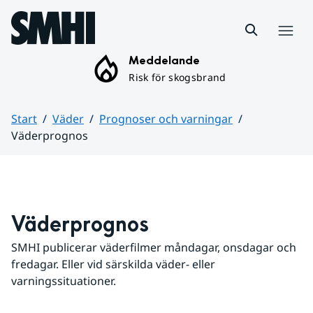
Hoppa till sidans innehåll
Meny
Meddelande
Risk för skogsbrand
Start
Väder
Prognoser och varningar
Väderprognos
Huvudinnehåll
Väderprognos
SMHI publicerar väderfilmer måndagar, onsdagar och 
fredagar. Eller vid särskilda väder- eller 
varningssituationer.