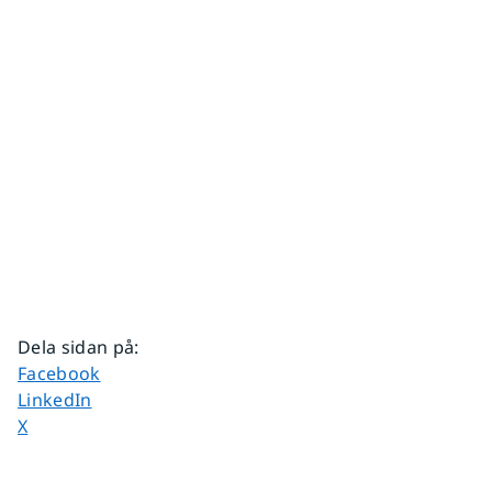
Dela sidan på
:
Dela sidan på
Facebook
Dela sidan på
LinkedIn
Dela sidan på
X