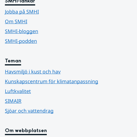
SMHI-länkar
Jobba på SMHI
Om SMHI
SMHI-bloggen
SMHI-podden
Teman
Havsmiljö i kust och hav
Kunskapscentrum för klimatanpassning
Luftkvalitet
SIMAIR
Sjöar och vattendrag
Om webbplatsen