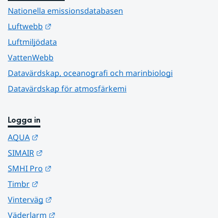
Nationella emissionsdatabasen
Länk till annan webbplats.
Luftwebb
Luftmiljödata
VattenWebb
Datavärdskap, oceanografi och marinbiologi
Datavärdskap för atmosfärkemi
Logga in
Länk till annan webbplats.
AQUA
Länk till annan webbplats.
SIMAIR
Länk till annan webbplats.
SMHI Pro
Länk till annan webbplats.
Timbr
Länk till annan webbplats.
Vinterväg
Länk till annan webbplats.
Väderlarm