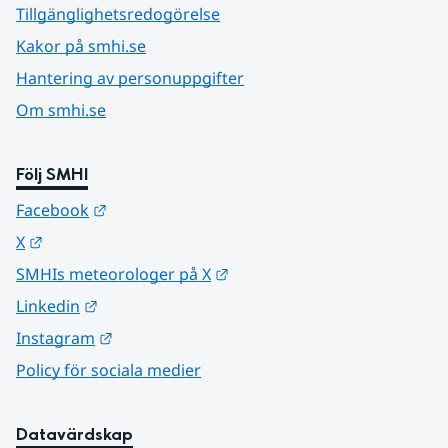
Tillgänglighetsredogörelse
Kakor på smhi.se
Hantering av personuppgifter
Om smhi.se
Följ SMHI
Länk till annan webbplats.
Facebook
Länk till annan webbplats.
X
Länk till annan webbplats.
SMHIs meteorologer på X
Länk till annan webbplats.
Linkedin
Länk till annan webbplats.
Instagram
Policy för sociala medier
Datavärdskap