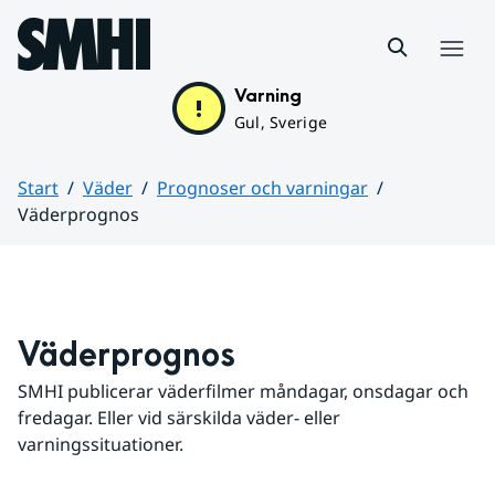
Hoppa till sidans innehåll
Meny
Varning
Gul, Sverige
Start
Väder
Prognoser och varningar
Väderprognos
Huvudinnehåll
Väderprognos
SMHI publicerar väderfilmer måndagar, onsdagar och 
fredagar. Eller vid särskilda väder- eller 
varningssituationer.