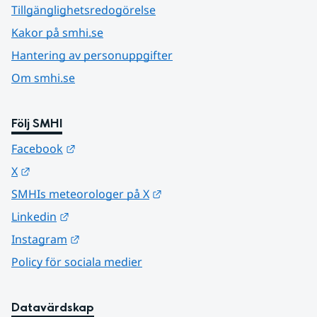
Tillgänglighetsredogörelse
Kakor på smhi.se
Hantering av personuppgifter
Om smhi.se
Följ SMHI
Länk till annan webbplats.
Facebook
Länk till annan webbplats.
X
Länk till annan webbplats.
SMHIs meteorologer på X
Länk till annan webbplats.
Linkedin
Länk till annan webbplats.
Instagram
Policy för sociala medier
Datavärdskap