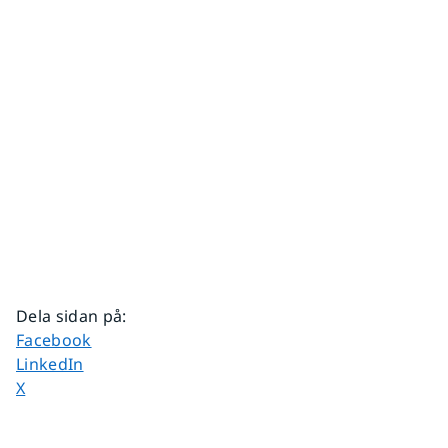
Dela sidan på
:
Dela sidan på
Facebook
Dela sidan på
LinkedIn
Dela sidan på
X