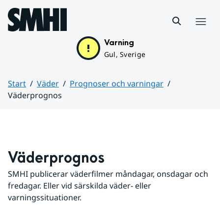
Hoppa till sidans innehåll
Meny
Varning
Gul, Sverige
Start
Väder
Prognoser och varningar
Väderprognos
Huvudinnehåll
Väderprognos
SMHI publicerar väderfilmer måndagar, onsdagar och 
fredagar. Eller vid särskilda väder- eller 
varningssituationer.