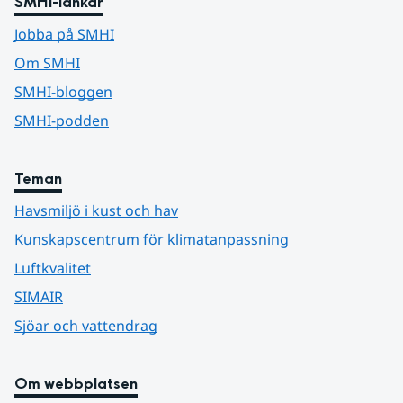
SMHI-länkar
Jobba på SMHI
Om SMHI
SMHI-bloggen
SMHI-podden
Teman
Havsmiljö i kust och hav
Kunskapscentrum för klimatanpassning
Luftkvalitet
SIMAIR
Sjöar och vattendrag
Om webbplatsen