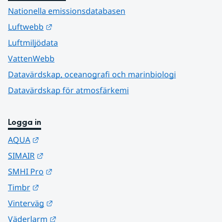
Nationella emissionsdatabasen
Länk till annan webbplats.
Luftwebb
Luftmiljödata
VattenWebb
Datavärdskap, oceanografi och marinbiologi
Datavärdskap för atmosfärkemi
Logga in
Länk till annan webbplats.
AQUA
Länk till annan webbplats.
SIMAIR
Länk till annan webbplats.
SMHI Pro
Länk till annan webbplats.
Timbr
Länk till annan webbplats.
Vinterväg
Länk till annan webbplats.
Väderlarm