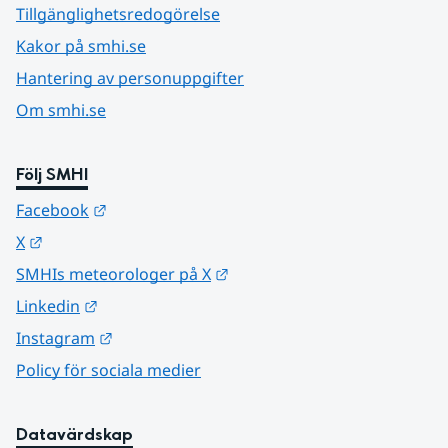
Tillgänglighetsredogörelse
Kakor på smhi.se
Hantering av personuppgifter
Om smhi.se
Följ SMHI
Länk till annan webbplats.
Facebook
Länk till annan webbplats.
X
Länk till annan webbplats.
SMHIs meteorologer på X
Länk till annan webbplats.
Linkedin
Länk till annan webbplats.
Instagram
Policy för sociala medier
Datavärdskap