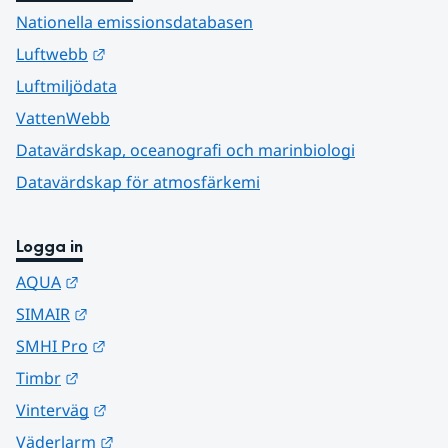
Nationella emissionsdatabasen
Länk till annan webbplats.
Luftwebb
Luftmiljödata
VattenWebb
Datavärdskap, oceanografi och marinbiologi
Datavärdskap för atmosfärkemi
Logga in
Länk till annan webbplats.
AQUA
Länk till annan webbplats.
SIMAIR
Länk till annan webbplats.
SMHI Pro
Länk till annan webbplats.
Timbr
Länk till annan webbplats.
Vinterväg
Länk till annan webbplats.
Väderlarm