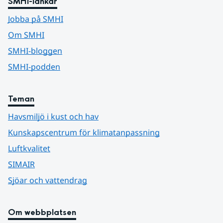
SMHI-länkar
Jobba på SMHI
Om SMHI
SMHI-bloggen
SMHI-podden
Teman
Havsmiljö i kust och hav
Kunskapscentrum för klimatanpassning
Luftkvalitet
SIMAIR
Sjöar och vattendrag
Om webbplatsen