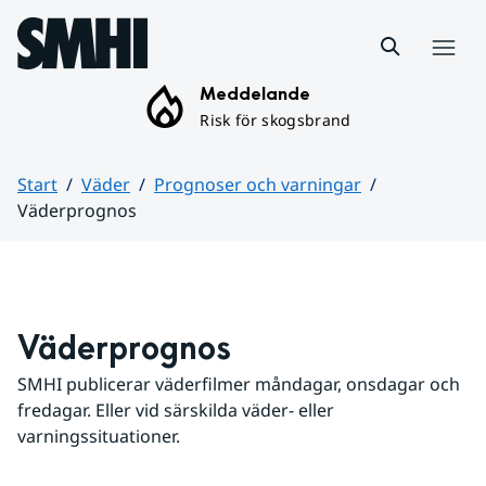
Hoppa till sidans innehåll
Meny
Meddelande
Risk för skogsbrand
Start
Väder
Prognoser och varningar
Väderprognos
Huvudinnehåll
Väderprognos
SMHI publicerar väderfilmer måndagar, onsdagar och 
fredagar. Eller vid särskilda väder- eller 
varningssituationer.