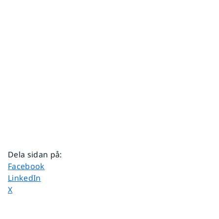
Dela sidan på
:
Dela sidan på
Facebook
Dela sidan på
LinkedIn
Dela sidan på
X