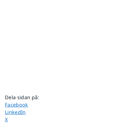
Dela sidan på
:
Dela sidan på
Facebook
Dela sidan på
LinkedIn
Dela sidan på
X