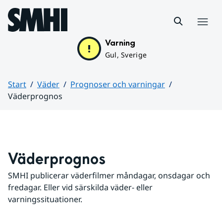
Hoppa till sidans innehåll
Meny
Varning
Gul, Sverige
Start
Väder
Prognoser och varningar
Väderprognos
Huvudinnehåll
Väderprognos
SMHI publicerar väderfilmer måndagar, onsdagar och 
fredagar. Eller vid särskilda väder- eller 
varningssituationer.