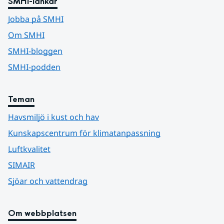
SMHI-länkar
Jobba på SMHI
Om SMHI
SMHI-bloggen
SMHI-podden
Teman
Havsmiljö i kust och hav
Kunskapscentrum för klimatanpassning
Luftkvalitet
SIMAIR
Sjöar och vattendrag
Om webbplatsen