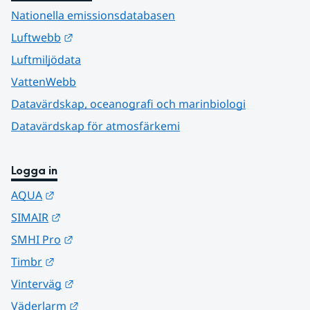
Nationella emissionsdatabasen
Länk till annan webbplats.
Luftwebb
Luftmiljödata
VattenWebb
Datavärdskap, oceanografi och marinbiologi
Datavärdskap för atmosfärkemi
Logga in
Länk till annan webbplats.
AQUA
Länk till annan webbplats.
SIMAIR
Länk till annan webbplats.
SMHI Pro
Länk till annan webbplats.
Timbr
Länk till annan webbplats.
Vinterväg
Länk till annan webbplats.
Väderlarm