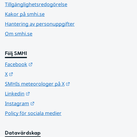
Tillgänglighetsredogörelse
Kakor på smhi.se
Hantering av personuppgifter
Om smhi.se
Följ SMHI
Länk till annan webbplats.
Facebook
Länk till annan webbplats.
X
Länk till annan webbplats.
SMHIs meteorologer på X
Länk till annan webbplats.
Linkedin
Länk till annan webbplats.
Instagram
Policy för sociala medier
Datavärdskap