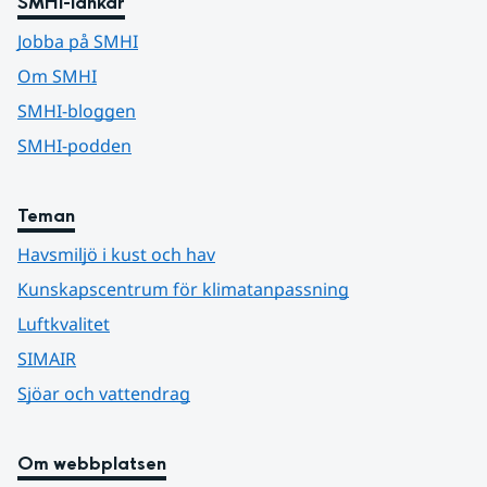
SMHI-länkar
Jobba på SMHI
Om SMHI
SMHI-bloggen
SMHI-podden
Teman
Havsmiljö i kust och hav
Kunskapscentrum för klimatanpassning
Luftkvalitet
SIMAIR
Sjöar och vattendrag
Om webbplatsen