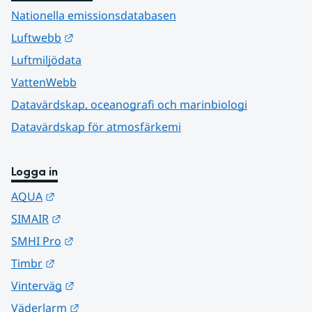
Nationella emissionsdatabasen
Länk till annan webbplats.
Luftwebb
Luftmiljödata
VattenWebb
Datavärdskap, oceanografi och marinbiologi
Datavärdskap för atmosfärkemi
Logga in
Länk till annan webbplats.
AQUA
Länk till annan webbplats.
SIMAIR
Länk till annan webbplats.
SMHI Pro
Länk till annan webbplats.
Timbr
Länk till annan webbplats.
Vinterväg
Länk till annan webbplats.
Väderlarm