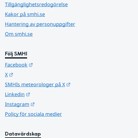
Tillgänglighetsredogörelse
Kakor på smhi.se
Hantering av personuppgifter
Om smhi.se
Följ SMHI
Länk till annan webbplats.
Facebook
Länk till annan webbplats.
X
Länk till annan webbplats.
SMHIs meteorologer på X
Länk till annan webbplats.
Linkedin
Länk till annan webbplats.
Instagram
Policy för sociala medier
Datavärdskap