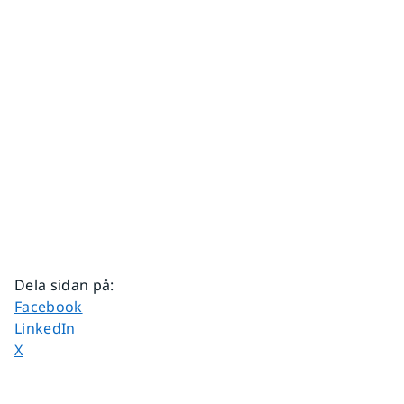
Dela sidan på
:
Dela sidan på
Facebook
Dela sidan på
LinkedIn
Dela sidan på
X