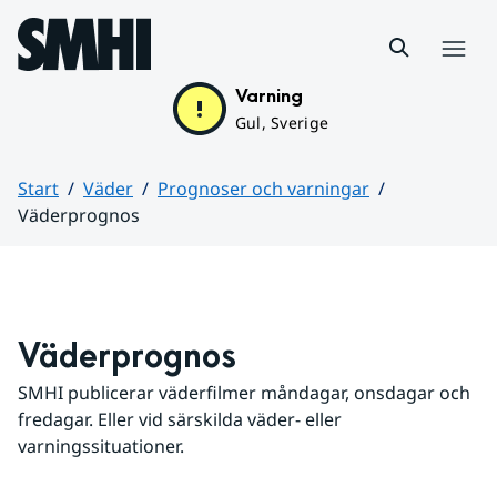
Hoppa till sidans innehåll
Meny
Varning
Gul, Sverige
Start
Väder
Prognoser och varningar
Väderprognos
Huvudinnehåll
Väderprognos
SMHI publicerar väderfilmer måndagar, onsdagar och 
fredagar. Eller vid särskilda väder- eller 
varningssituationer.