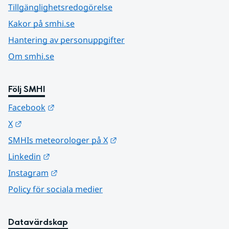
Tillgänglighetsredogörelse
Kakor på smhi.se
Hantering av personuppgifter
Om smhi.se
Följ SMHI
Länk till annan webbplats.
Facebook
Länk till annan webbplats.
X
Länk till annan webbplats.
SMHIs meteorologer på X
Länk till annan webbplats.
Linkedin
Länk till annan webbplats.
Instagram
Policy för sociala medier
Datavärdskap