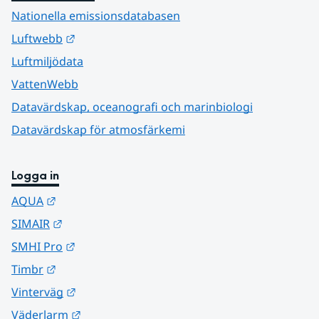
Nationella emissionsdatabasen
Länk till annan webbplats.
Luftwebb
Luftmiljödata
VattenWebb
Datavärdskap, oceanografi och marinbiologi
Datavärdskap för atmosfärkemi
Logga in
Länk till annan webbplats.
AQUA
Länk till annan webbplats.
SIMAIR
Länk till annan webbplats.
SMHI Pro
Länk till annan webbplats.
Timbr
Länk till annan webbplats.
Vinterväg
Länk till annan webbplats.
Väderlarm