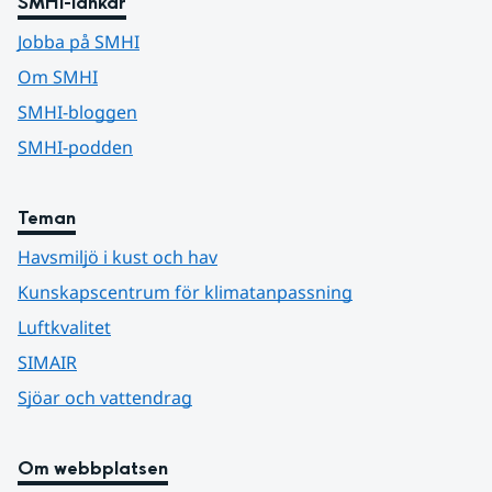
SMHI-länkar
Jobba på SMHI
Om SMHI
SMHI-bloggen
SMHI-podden
Teman
Havsmiljö i kust och hav
Kunskapscentrum för klimatanpassning
Luftkvalitet
SIMAIR
Sjöar och vattendrag
Om webbplatsen