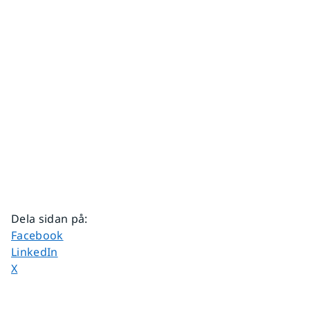
Dela sidan på
:
Dela sidan på
Facebook
Dela sidan på
LinkedIn
Dela sidan på
X