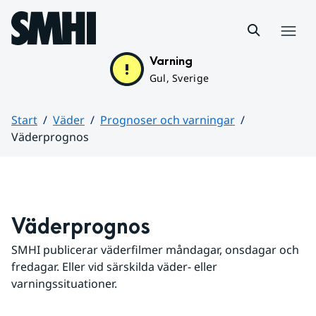
Hoppa till sidans innehåll
Meny
Varning
Gul, Sverige
Start
Väder
Prognoser och varningar
Väderprognos
Huvudinnehåll
Väderprognos
SMHI publicerar väderfilmer måndagar, onsdagar och 
fredagar. Eller vid särskilda väder- eller 
varningssituationer.