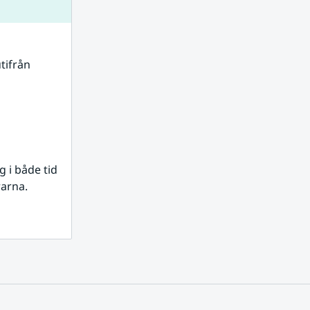
tifrån 
i både tid 
rarna.