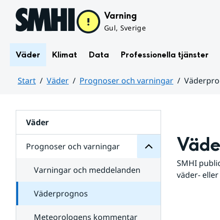
Hoppa till sidans innehåll
Varning
Gul, Sverige
Väder
Klimat
Data
Professionella tjänster
Start
Väder
Prognoser och varningar
Väderpr
varningar
och
Huvudinnehåll
Prognoser
för
Undersidor
Väder
Väde
Prognoser och varningar
SMHI public
Varningar och meddelanden
väder- eller
Väderprognos
Meteorologens kommentar