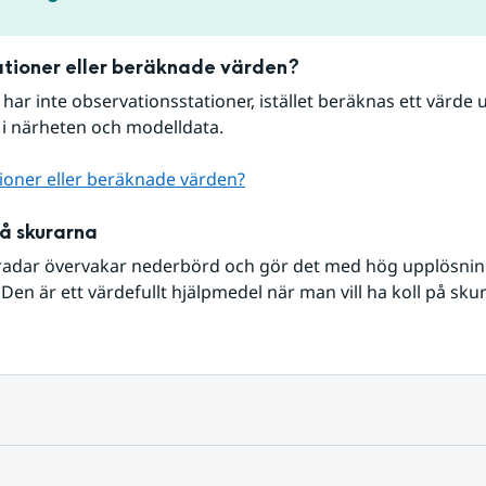
tioner eller beräknade värden?
r har inte observationsstationer, istället beräknas ett värde u
 i närheten och modelldata.
ioner eller beräknade värden?
på skurarna
radar övervakar nederbörd och gör det med hög upplösning 
Den är ett värdefullt hjälpmedel när man vill ha koll på sku