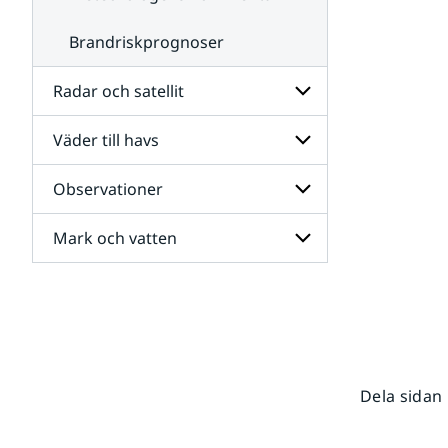
Brandriskprognoser
Radar och satellit
Väder till havs
Undersidor
för
Radar
Observationer
Undersidor
och
för
satellit
Väder
Mark och vatten
Undersidor
till
för
havs
Observationer
Undersidor
för
Mark
och
vatten
Dela sidan