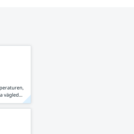
peraturen,
 vägled...