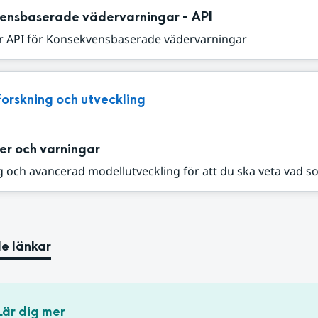
ensbaserade vädervarningar - API
r API för Konsekvensbaserade vädervarningar
Forskning och utveckling
er och varningar
 och avancerad modellutveckling för att du ska veta vad s
e länkar
Lär dig mer