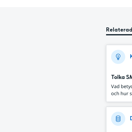
Relaterad
Tolka S
Vad bety
och hur s