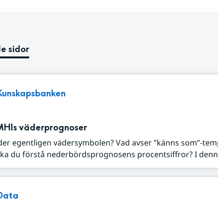
e sidor
Kunskapsbanken
MHIs väderprognoser
der egentligen vädersymbolen? Vad avser ”känns som”-tem
ka du förstå nederbördsprognosens procentsiffror? I denna
Data