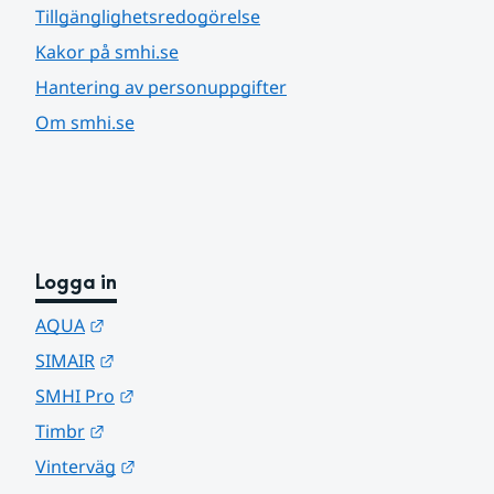
Tillgänglighetsredogörelse
Kakor på smhi.se
Hantering av personuppgifter
Om smhi.se
Logga in
Länk till annan webbplats.
AQUA
Länk till annan webbplats.
SIMAIR
Länk till annan webbplats.
SMHI Pro
Länk till annan webbplats.
Timbr
Länk till annan webbplats.
Vinterväg