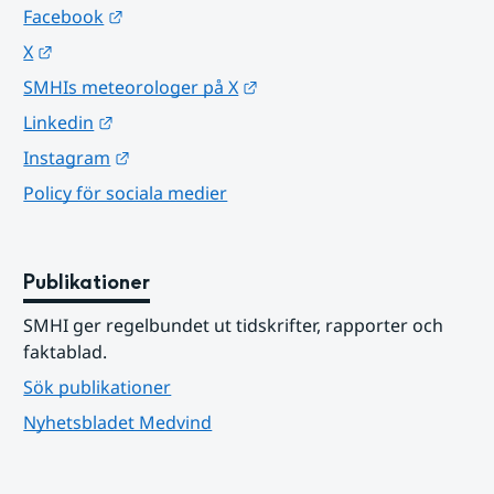
Länk till annan webbplats.
Facebook
Länk till annan webbplats.
X
Länk till annan webbplats.
SMHIs meteorologer på X
Länk till annan webbplats.
Linkedin
Länk till annan webbplats.
Instagram
Policy för sociala medier
Publikationer
SMHI ger regelbundet ut tidskrifter, rapporter och 
faktablad.
Sök publikationer
Nyhetsbladet Medvind