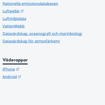
Nationella emissionsdatabasen
Länk till annan webbplats.
Luftwebb
Luftmiljödata
VattenWebb
Datavärdskap, oceanografi och marinbiologi
Datavärdskap för atmosfärkemi
Väderappar
Länk till annan webbplats.
iPhone
Länk till annan webbplats.
Android