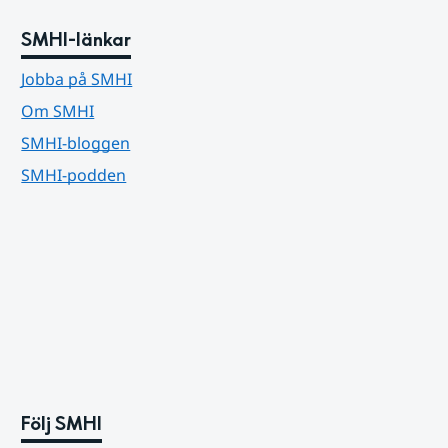
SMHI-länkar
Jobba på SMHI
Om SMHI
SMHI-bloggen
SMHI-podden
Följ SMHI