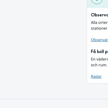
Observa
Alla orte
stationer
Observat
Få koll 
En väder
och rum. 
Radar