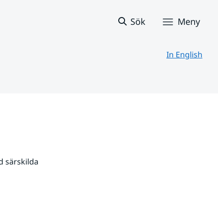
Sök
Meny
In English
 särskilda 