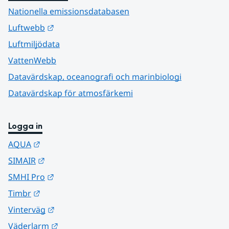
Nationella emissionsdatabasen
Länk till annan webbplats.
Luftwebb
Luftmiljödata
VattenWebb
Datavärdskap, oceanografi och marinbiologi
Datavärdskap för atmosfärkemi
Logga in
Länk till annan webbplats.
AQUA
Länk till annan webbplats.
SIMAIR
Länk till annan webbplats.
SMHI Pro
Länk till annan webbplats.
Timbr
Länk till annan webbplats.
Vinterväg
Länk till annan webbplats.
Väderlarm