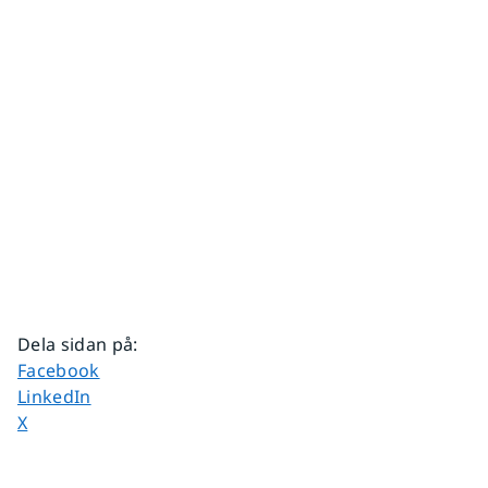
Dela sidan på
:
Dela sidan på
Facebook
Dela sidan på
LinkedIn
Dela sidan på
X