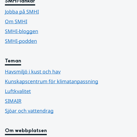
SMHI-länkar
Jobba på SMHI
Om SMHI
SMHI-bloggen
SMHI-podden
Teman
Havsmiljö i kust och hav
Kunskapscentrum för klimatanpassning
Luftkvalitet
SIMAIR
Sjöar och vattendrag
Om webbplatsen