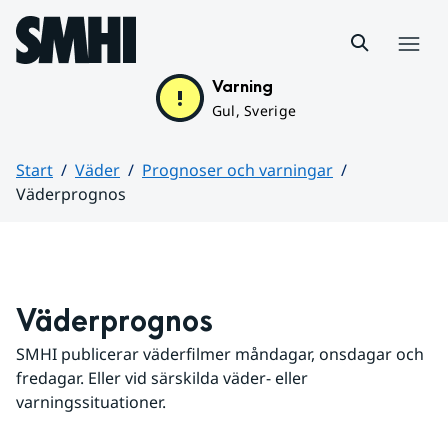
Hoppa till sidans innehåll
Meny
Varning
Gul, Sverige
Start
Väder
Prognoser och varningar
Väderprognos
Huvudinnehåll
Väderprognos
SMHI publicerar väderfilmer måndagar, onsdagar och 
fredagar. Eller vid särskilda väder- eller 
varningssituationer.