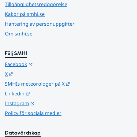
Tillgänglighetsredogörelse
Kakor på smhi.se
Hantering av personuppgifter
Om smhi.se
Följ SMHI
Länk till annan webbplats.
Facebook
Länk till annan webbplats.
X
Länk till annan webbplats.
SMHIs meteorologer på X
Länk till annan webbplats.
Linkedin
Länk till annan webbplats.
Instagram
Policy för sociala medier
Datavärdskap