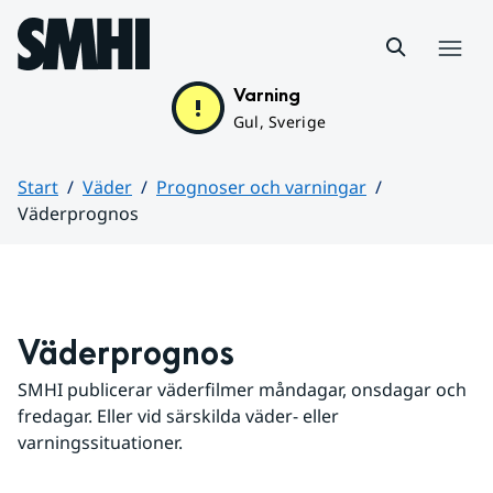
Hoppa till sidans innehåll
Meny
Varning
Gul, Sverige
Start
Väder
Prognoser och varningar
Väderprognos
Huvudinnehåll
Väderprognos
SMHI publicerar väderfilmer måndagar, onsdagar och 
fredagar. Eller vid särskilda väder- eller 
varningssituationer.