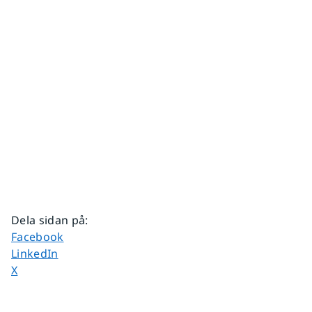
Dela sidan på
:
Dela sidan på
Facebook
Dela sidan på
LinkedIn
Dela sidan på
X