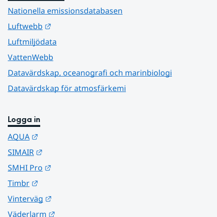
Nationella emissionsdatabasen
Länk till annan webbplats.
Luftwebb
Luftmiljödata
VattenWebb
Datavärdskap, oceanografi och marinbiologi
Datavärdskap för atmosfärkemi
Logga in
Länk till annan webbplats.
AQUA
Länk till annan webbplats.
SIMAIR
Länk till annan webbplats.
SMHI Pro
Länk till annan webbplats.
Timbr
Länk till annan webbplats.
Vinterväg
Länk till annan webbplats.
Väderlarm