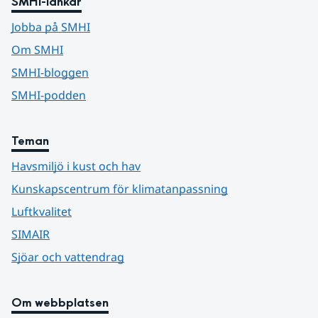
SMHI-länkar
Jobba på SMHI
Om SMHI
SMHI-bloggen
SMHI-podden
Teman
Havsmiljö i kust och hav
Kunskapscentrum för klimatanpassning
Luftkvalitet
SIMAIR
Sjöar och vattendrag
Om webbplatsen