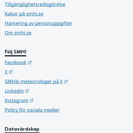
Tillgänglighetsredogörelse
Kakor på smhi.se
Hantering av personuppgifter
Om smhi.se
Följ SMHI
Länk till annan webbplats.
Facebook
Länk till annan webbplats.
X
Länk till annan webbplats.
SMHIs meteorologer på X
Länk till annan webbplats.
Linkedin
Länk till annan webbplats.
Instagram
Policy för sociala medier
Datavärdskap