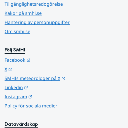
Tillgänglighetsredogörelse
Kakor på smhi.se
Hantering av personuppgifter
Om smhi.se
Följ SMHI
Länk till annan webbplats.
Facebook
Länk till annan webbplats.
X
Länk till annan webbplats.
SMHIs meteorologer på X
Länk till annan webbplats.
Linkedin
Länk till annan webbplats.
Instagram
Policy för sociala medier
Datavärdskap