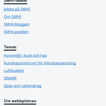
SMHI-länkar
Jobba på SMHI
Om SMHI
SMHI-bloggen
SMHI-podden
Teman
Havsmiljö i kust och hav
Kunskapscentrum för klimatanpassning
Luftkvalitet
SIMAIR
Sjöar och vattendrag
Om webbplatsen