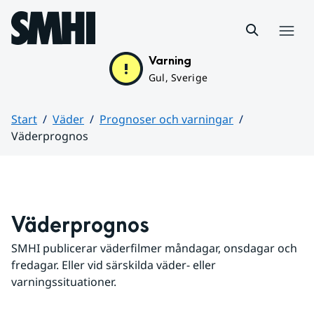
Hoppa till sidans innehåll
Meny
Varning
Gul, Sverige
Start
Väder
Prognoser och varningar
Väderprognos
Huvudinnehåll
Väderprognos
SMHI publicerar väderfilmer måndagar, onsdagar och 
fredagar. Eller vid särskilda väder- eller 
varningssituationer.