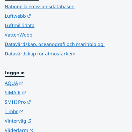
Nationella emissionsdatabasen
Länk till annan webbplats.
Luftwebb
Luftmiljödata
VattenWebb
Datavärdskap, oceanografi och marinbiologi
Datavärdskap för atmosfärkemi
Logga in
Länk till annan webbplats.
AQUA
Länk till annan webbplats.
SIMAIR
Länk till annan webbplats.
SMHI Pro
Länk till annan webbplats.
Timbr
Länk till annan webbplats.
Vinterväg
Länk till annan webbplats.
Väderlarm