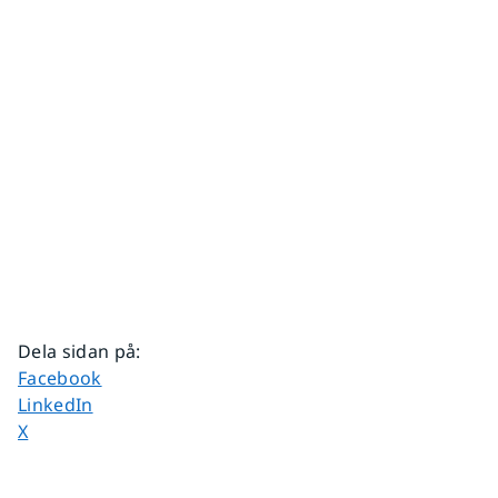
Dela sidan på
:
Dela sidan på
Facebook
Dela sidan på
LinkedIn
Dela sidan på
X