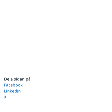
Dela sidan på
:
Dela sidan på
Facebook
Dela sidan på
LinkedIn
Dela sidan på
X