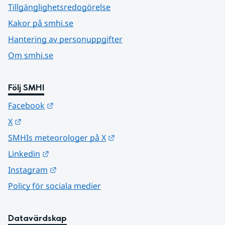
Tillgänglighetsredogörelse
Kakor på smhi.se
Hantering av personuppgifter
Om smhi.se
Följ SMHI
Länk till annan webbplats.
Facebook
Länk till annan webbplats.
X
Länk till annan webbplats.
SMHIs meteorologer på X
Länk till annan webbplats.
Linkedin
Länk till annan webbplats.
Instagram
Policy för sociala medier
Datavärdskap