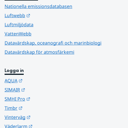
Nationella emissionsdatabasen
Länk till annan webbplats.
Luftwebb
Luftmiljödata
VattenWebb
Datavärdskap, oceanografi och marinbiologi
Datavärdskap för atmosfärkemi
Logga in
Länk till annan webbplats.
AQUA
Länk till annan webbplats.
SIMAIR
Länk till annan webbplats.
SMHI Pro
Länk till annan webbplats.
Timbr
Länk till annan webbplats.
Vinterväg
Länk till annan webbplats.
Väderlarm