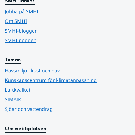
SMHI-länkar
Jobba på SMHI
Om SMHI
SMHI-bloggen
SMHI-podden
Teman
Havsmiljö i kust och hav
Kunskapscentrum för klimatanpassning
Luftkvalitet
SIMAIR
Sjöar och vattendrag
Om webbplatsen