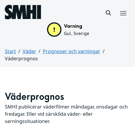
Hoppa till sidans innehåll
Meny
Varning
Gul, Sverige
Start
Väder
Prognoser och varningar
Väderprognos
Huvudinnehåll
Väderprognos
SMHI publicerar väderfilmer måndagar, onsdagar och 
fredagar. Eller vid särskilda väder- eller 
varningssituationer.