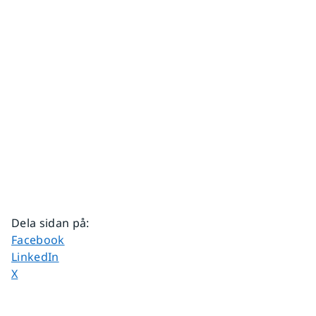
Dela sidan på
:
Dela sidan på
Facebook
Dela sidan på
LinkedIn
Dela sidan på
X