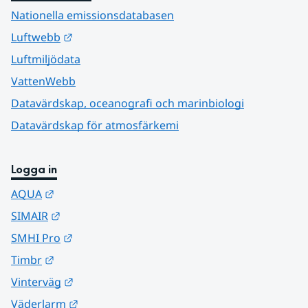
Nationella emissionsdatabasen
Länk till annan webbplats.
Luftwebb
Luftmiljödata
VattenWebb
Datavärdskap, oceanografi och marinbiologi
Datavärdskap för atmosfärkemi
Logga in
Länk till annan webbplats.
AQUA
Länk till annan webbplats.
SIMAIR
Länk till annan webbplats.
SMHI Pro
Länk till annan webbplats.
Timbr
Länk till annan webbplats.
Vinterväg
Länk till annan webbplats.
Väderlarm