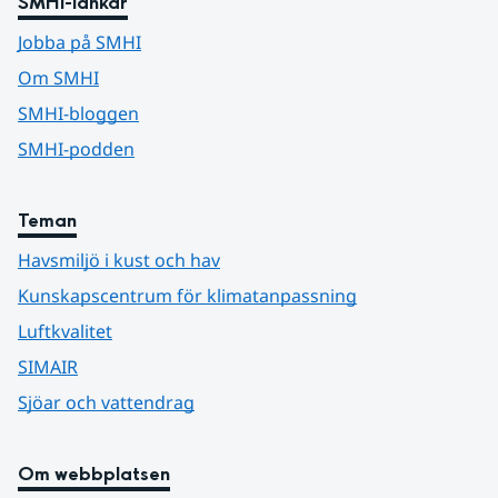
SMHI-länkar
Jobba på SMHI
Om SMHI
SMHI-bloggen
SMHI-podden
Teman
Havsmiljö i kust och hav
Kunskapscentrum för klimatanpassning
Luftkvalitet
SIMAIR
Sjöar och vattendrag
Om webbplatsen