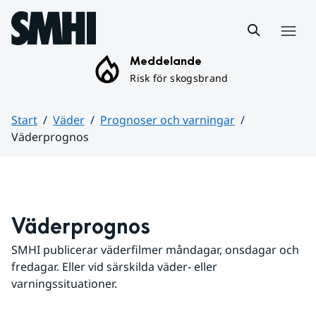
Hoppa till sidans innehåll
Meny
Meddelande
Risk för skogsbrand
Start
Väder
Prognoser och varningar
Väderprognos
Huvudinnehåll
Väderprognos
SMHI publicerar väderfilmer måndagar, onsdagar och 
fredagar. Eller vid särskilda väder- eller 
varningssituationer.