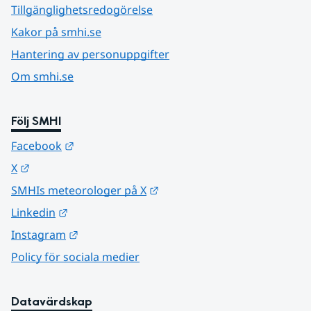
Tillgänglighetsredogörelse
Kakor på smhi.se
Hantering av personuppgifter
Om smhi.se
Följ SMHI
Länk till annan webbplats.
Facebook
Länk till annan webbplats.
X
Länk till annan webbplats.
SMHIs meteorologer på X
Länk till annan webbplats.
Linkedin
Länk till annan webbplats.
Instagram
Policy för sociala medier
Datavärdskap