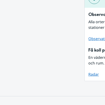
Observa
Alla orte
stationer
Observat
Få koll 
En väder
och rum. 
Radar