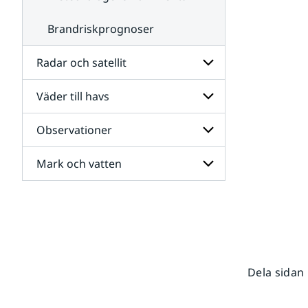
Brandriskprognoser
Radar och satellit
Väder till havs
Undersidor
för
Radar
Observationer
Undersidor
och
för
satellit
Väder
Mark och vatten
Undersidor
till
för
havs
Observationer
Undersidor
för
Mark
och
vatten
Dela sidan