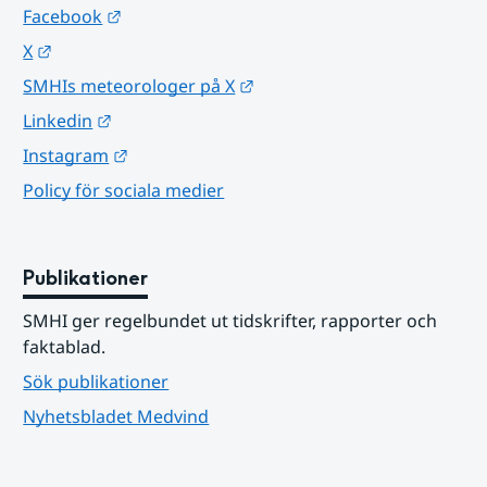
Länk till annan webbplats.
Facebook
Länk till annan webbplats.
X
Länk till annan webbplats.
SMHIs meteorologer på X
Länk till annan webbplats.
Linkedin
Länk till annan webbplats.
Instagram
Policy för sociala medier
Publikationer
SMHI ger regelbundet ut tidskrifter, rapporter och 
faktablad.
Sök publikationer
Nyhetsbladet Medvind