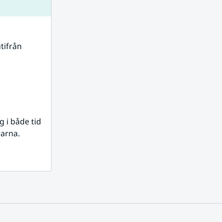
tifrån 
i både tid 
rarna.