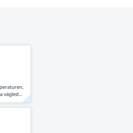
peraturen,
 vägled...