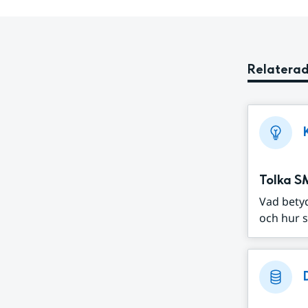
Relaterad
Tolka S
Vad bety
och hur s