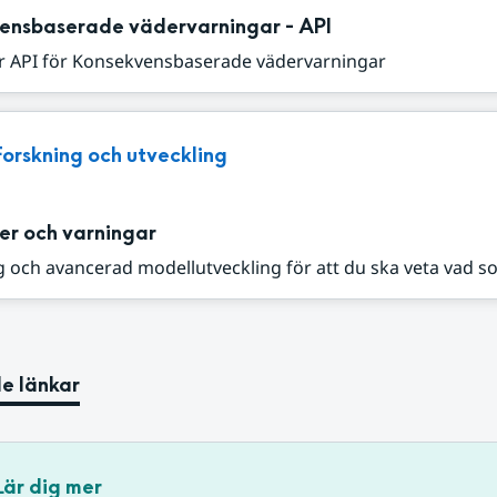
ensbaserade vädervarningar - API
r API för Konsekvensbaserade vädervarningar
Forskning och utveckling
er och varningar
 och avancerad modellutveckling för att du ska veta vad s
e länkar
Lär dig mer