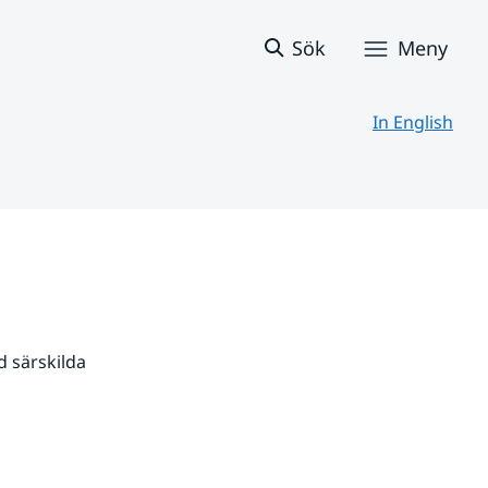
Sök
Meny
In English
 särskilda 