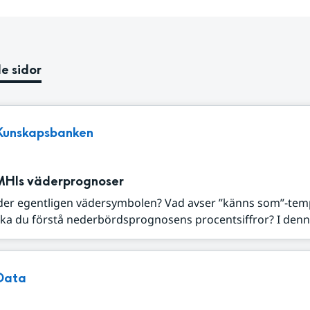
e sidor
Kunskapsbanken
MHIs väderprognoser
der egentligen vädersymbolen? Vad avser ”känns som”-tem
ka du förstå nederbördsprognosens procentsiffror? I denna
Data