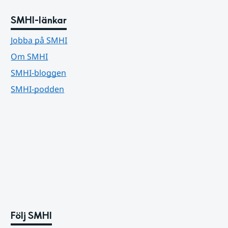
SMHI-länkar
Jobba på SMHI
Om SMHI
SMHI-bloggen
SMHI-podden
Följ SMHI