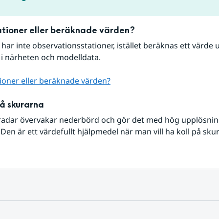
tioner eller beräknade värden?
r har inte observationsstationer, istället beräknas ett värde u
 i närheten och modelldata.
ioner eller beräknade värden?
på skurarna
radar övervakar nederbörd och gör det med hög upplösning 
Den är ett värdefullt hjälpmedel när man vill ha koll på sku