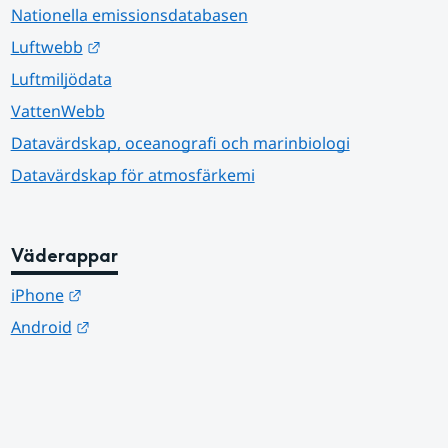
Nationella emissionsdatabasen
Länk till annan webbplats.
Luftwebb
Luftmiljödata
VattenWebb
Datavärdskap, oceanografi och marinbiologi
Datavärdskap för atmosfärkemi
Väderappar
Länk till annan webbplats.
iPhone
Länk till annan webbplats.
Android