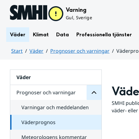
Hoppa till sidans innehåll
Varning
Gul, Sverige
Väder
Klimat
Data
Professionella tjänster
Start
Väder
Prognoser och varningar
Väderpr
varningar
och
Huvudinnehåll
Prognoser
för
Undersidor
Väder
Väde
Prognoser och varningar
SMHI public
Varningar och meddelanden
väder- eller
Väderprognos
Meteorologens kommentar