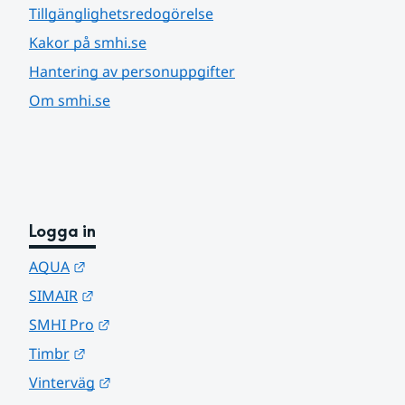
Tillgänglighetsredogörelse
Kakor på smhi.se
Hantering av personuppgifter
Om smhi.se
Logga in
Länk till annan webbplats.
AQUA
Länk till annan webbplats.
SIMAIR
Länk till annan webbplats.
SMHI Pro
Länk till annan webbplats.
Timbr
Länk till annan webbplats.
Vinterväg