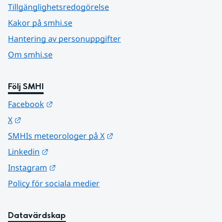
Tillgänglighetsredogörelse
Kakor på smhi.se
Hantering av personuppgifter
Om smhi.se
Följ SMHI
Länk till annan webbplats.
Facebook
Länk till annan webbplats.
X
Länk till annan webbplats.
SMHIs meteorologer på X
Länk till annan webbplats.
Linkedin
Länk till annan webbplats.
Instagram
Policy för sociala medier
Datavärdskap