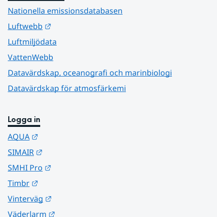
Nationella emissionsdatabasen
Länk till annan webbplats.
Luftwebb
Luftmiljödata
VattenWebb
Datavärdskap, oceanografi och marinbiologi
Datavärdskap för atmosfärkemi
Logga in
Länk till annan webbplats.
AQUA
Länk till annan webbplats.
SIMAIR
Länk till annan webbplats.
SMHI Pro
Länk till annan webbplats.
Timbr
Länk till annan webbplats.
Vinterväg
Länk till annan webbplats.
Väderlarm