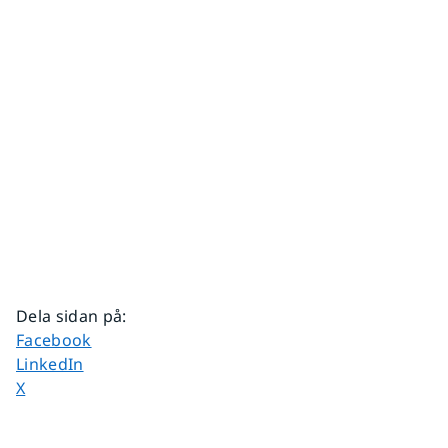
Dela sidan på
:
Dela sidan på
Facebook
Dela sidan på
LinkedIn
Dela sidan på
X