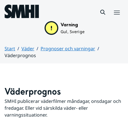
Hoppa till sidans innehåll
Meny
Varning
Gul, Sverige
Start
Väder
Prognoser och varningar
Väderprognos
Huvudinnehåll
Väderprognos
SMHI publicerar väderfilmer måndagar, onsdagar och 
fredagar. Eller vid särskilda väder- eller 
varningssituationer.