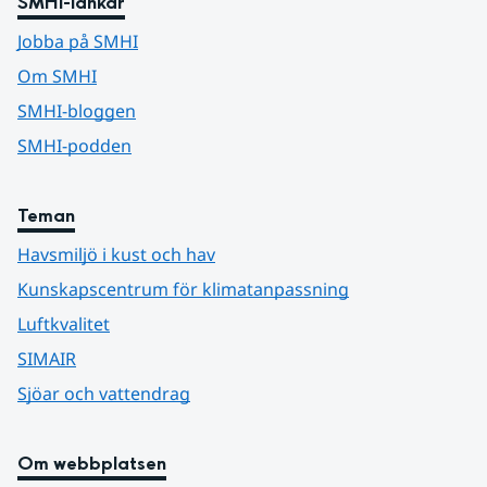
SMHI-länkar
Jobba på SMHI
Om SMHI
SMHI-bloggen
SMHI-podden
Teman
Havsmiljö i kust och hav
Kunskapscentrum för klimatanpassning
Luftkvalitet
SIMAIR
Sjöar och vattendrag
Om webbplatsen