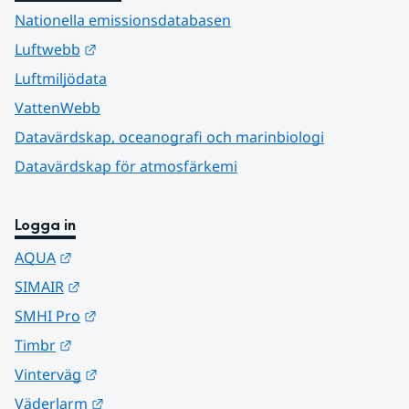
Nationella emissionsdatabasen
Länk till annan webbplats.
Luftwebb
Luftmiljödata
VattenWebb
Datavärdskap, oceanografi och marinbiologi
Datavärdskap för atmosfärkemi
Logga in
Länk till annan webbplats.
AQUA
Länk till annan webbplats.
SIMAIR
Länk till annan webbplats.
SMHI Pro
Länk till annan webbplats.
Timbr
Länk till annan webbplats.
Vinterväg
Länk till annan webbplats.
Väderlarm