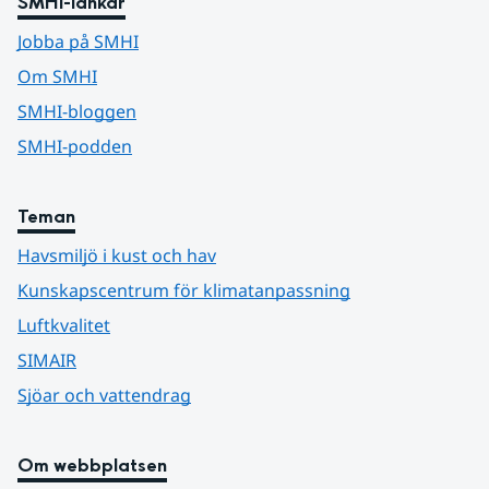
SMHI-länkar
Jobba på SMHI
Om SMHI
SMHI-bloggen
SMHI-podden
Teman
Havsmiljö i kust och hav
Kunskapscentrum för klimatanpassning
Luftkvalitet
SIMAIR
Sjöar och vattendrag
Om webbplatsen