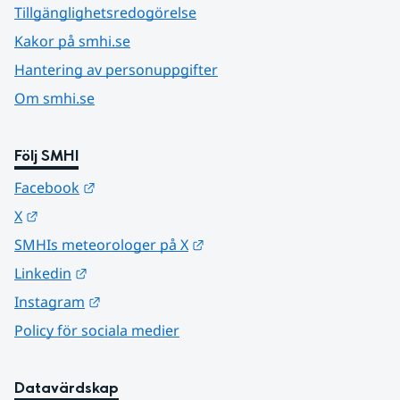
Tillgänglighetsredogörelse
Kakor på smhi.se
Hantering av personuppgifter
Om smhi.se
Följ SMHI
Länk till annan webbplats.
Facebook
Länk till annan webbplats.
X
Länk till annan webbplats.
SMHIs meteorologer på X
Länk till annan webbplats.
Linkedin
Länk till annan webbplats.
Instagram
Policy för sociala medier
Datavärdskap