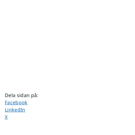
Dela sidan på
:
Dela sidan på
Facebook
Dela sidan på
LinkedIn
Dela sidan på
X