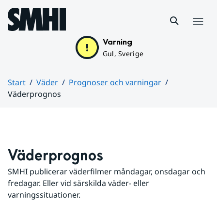
Hoppa till sidans innehåll
Meny
Varning
Gul, Sverige
Start
Väder
Prognoser och varningar
Väderprognos
Huvudinnehåll
Väderprognos
SMHI publicerar väderfilmer måndagar, onsdagar och 
fredagar. Eller vid särskilda väder- eller 
varningssituationer.