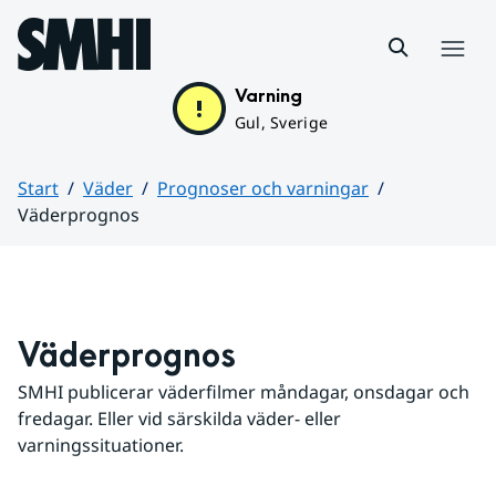
Hoppa till sidans innehåll
Meny
Varning
Gul, Sverige
Start
Väder
Prognoser och varningar
Väderprognos
Huvudinnehåll
Väderprognos
SMHI publicerar väderfilmer måndagar, onsdagar och 
fredagar. Eller vid särskilda väder- eller 
varningssituationer.