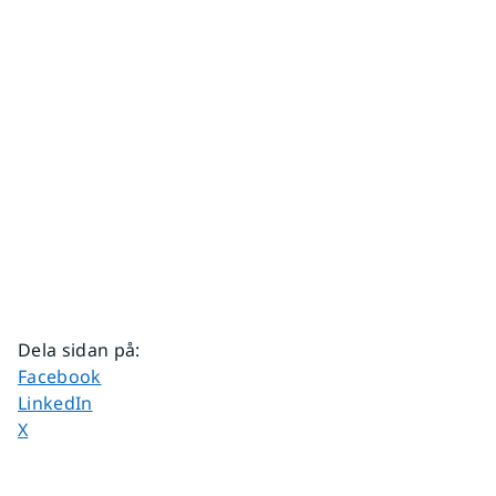
Dela sidan på
:
Dela sidan på
Facebook
Dela sidan på
LinkedIn
Dela sidan på
X