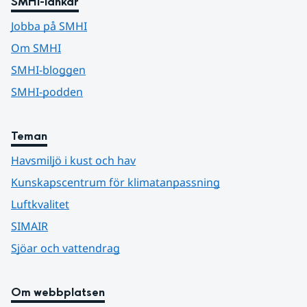
SMHI-länkar
Jobba på SMHI
Om SMHI
SMHI-bloggen
SMHI-podden
Teman
Havsmiljö i kust och hav
Kunskapscentrum för klimatanpassning
Luftkvalitet
SIMAIR
Sjöar och vattendrag
Om webbplatsen