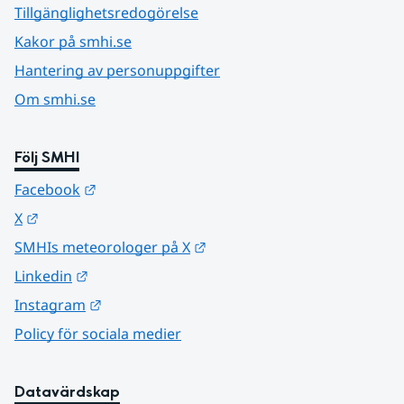
Tillgänglighetsredogörelse
Kakor på smhi.se
Hantering av personuppgifter
Om smhi.se
Följ SMHI
Länk till annan webbplats.
Facebook
Länk till annan webbplats.
X
Länk till annan webbplats.
SMHIs meteorologer på X
Länk till annan webbplats.
Linkedin
Länk till annan webbplats.
Instagram
Policy för sociala medier
Datavärdskap