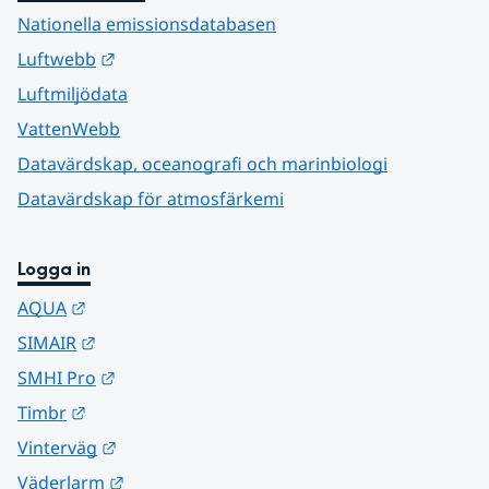
Nationella emissionsdatabasen
Länk till annan webbplats.
Luftwebb
Luftmiljödata
VattenWebb
Datavärdskap, oceanografi och marinbiologi
Datavärdskap för atmosfärkemi
Logga in
Länk till annan webbplats.
AQUA
Länk till annan webbplats.
SIMAIR
Länk till annan webbplats.
SMHI Pro
Länk till annan webbplats.
Timbr
Länk till annan webbplats.
Vinterväg
Länk till annan webbplats.
Väderlarm